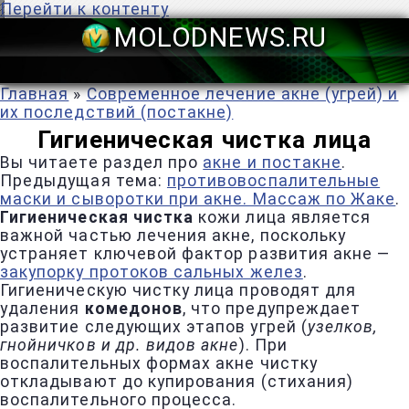
Перейти к контенту
MOLODNEWS
Главная
»
Современное лечение акне (угрей) и
их последствий (постакне)
Гигиеническая чистка лица
Вы читаете раздел про
акне и постакне
.
Предыдущая тема:
противовоспалительные
маски и сыворотки при акне. Массаж по Жаке
.
Гигиеническая чистка
кожи лица является
важной частью лечения акне, поскольку
устраняет ключевой фактор развития акне —
закупорку протоков сальных желез
.
Гигиеническую чистку лица проводят для
удаления
комедонов
, что предупреждает
развитие следующих этапов угрей (
узелков,
гнойничков и др. видов акне
). При
воспалительных формах акне чистку
откладывают до купирования (стихания)
воспалительного процесса.