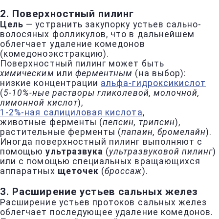
2. Поверхностный пилинг
Цель
— устранить закупорку устьев сально-
волосяных фолликулов, что в дальнейшем
облегчает удаление комедонов
(комедоноэкстракцию).
Поверхностный пилинг может быть
химическим
или
ферментным
(на выбор):
низкие концентрации
альфа-гидроксикислот
(
5-10%-ные растворы гликолевой, молочной,
лимонной кислот
),
1-2%-ная салициловая кислота
,
животные ферменты (
пепсин, трипсин
),
растительные ферменты (
папаин, бромелайн
).
Иногда поверхностный пилинг выполняют с
помощью
ультразвука
(
ультразвуковой пилинг
)
или с помощью специальных вращающихся
аппаратных
щеточек
(
броссаж
).
3. Расширение устьев сальных желез
Расширение устьев протоков сальных желез
облегчает последующее удаление комедонов.