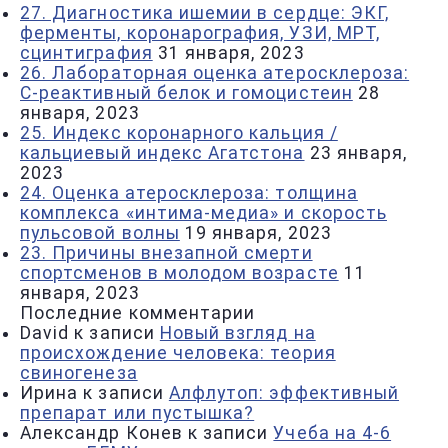
27. Диагностика ишемии в сердце: ЭКГ,
ферменты, коронарография, УЗИ, МРТ,
сцинтиграфия
31 января, 2023
26. Лабораторная оценка атеросклероза:
С-реактивный белок и гомоцистеин
28
января, 2023
25. Индекс коронарного кальция /
кальциевый индекс Агатстона
23 января,
2023
24. Оценка атеросклероза: толщина
комплекса «интима-медиа» и скорость
пульсовой волны
19 января, 2023
23. Причины внезапной смерти
спортсменов в молодом возрасте
11
января, 2023
Последние комментарии
David
к записи
Новый взгляд на
происхождение человека: теория
свиногенеза
Ирина
к записи
Алфлутоп: эффективный
препарат или пустышка?
Александр Конев
к записи
Учеба на 4-6