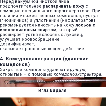
Перед вакуумной чисткой лица
предпочтительнее
распаривать кожу
с
помощью специального парогенератора. При
наличии множественных комедонов, пустул
(гнойничков) и уплотнений (инфильтратов)
рекомендуется наносить на кожу
лосьон с
изопропиловым спиртом
, который:
расширяет устья волосяных луковиц,
улучшает кровообращение,
дезинфицирует,
оказывает рассасывающее действие.
4. Комедоноэкстракция (удаление
комедонов)
Закрытые комедоны удаляют
вручную
,
открытые — с помощью
комедоноэкстрактора
.
Игла Видаля
.