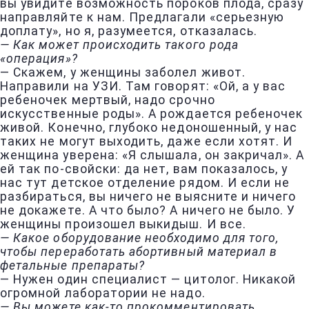
вы увидите возможность пороков плода, сразу
направляйте к нам. Предлагали «серьезную
доплату», но я, разумеется, отказалась.
— Как может происходить такого рода
«операция»?
— Скажем, у женщины заболел живот.
Направили на УЗИ. Там говорят: «Ой, а у вас
ребеночек мертвый, надо срочно
искусственные роды». А рождается ребеночек
живой. Конечно, глубоко недоношенный, у нас
таких не могут выходить, даже если хотят. И
женщина уверена: «Я слышала, он закричал». А
ей так по-свойски: да нет, вам показалось, у
нас тут детское отделение рядом. И если не
разбираться, вы ничего не выясните и ничего
не докажете. А что было? А ничего не было. У
женщины произошел выкидыш. И все.
— Какое оборудование необходимо для того,
чтобы переработать абортивный материал в
фетальные препараты?
— Нужен один специалист — цитолог. Никакой
огромной лаборатории не надо.
— Вы можете как-то прокомментировать