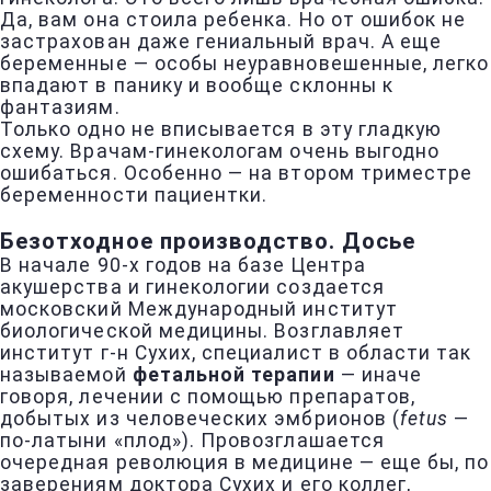
Да, вам она стоила ребенка. Но от ошибок не
застрахован даже гениальный врач. А еще
беременные — особы неуравновешенные, легко
впадают в панику и вообще склонны к
фантазиям.
Только одно не вписывается в эту гладкую
схему. Врачам-гинекологам очень выгодно
ошибаться. Особенно — на втором триместре
беременности пациентки.
Безотходное производство. Досье
В начале 90-х годов на базе Центра
акушерства и гинекологии создается
московский Международный институт
биологической медицины. Возглавляет
институт г-н Сухих, специалист в области так
называемой
фетальной терапии
— иначе
говоря, лечении с помощью препаратов,
добытых из человеческих эмбрионов (
fetus
—
по-латыни «плод»). Провозглашается
очередная революция в медицине — еще бы, по
заверениям доктора Сухих и его коллег,