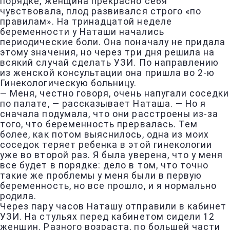
порядке, женщина прекрасно себя
чувствовала, плод развивался строго «по
правилам». На тринадцатой неделе
беременности у Наташи начались
периодические боли. Она поначалу не придала
этому значения, но через три дня решила на
всякий случай сделать УЗИ. По направлению
из женской консультации она пришла во 2-ю
Гинекологическую больницу.
— Меня, честно говоря, очень напугали соседки
по палате, — рассказывает Наташа. — Но я
сначала подумала, что они расстроены из-за
того, что беременность прервалась. Тем
более, как потом выяснилось, одна из моих
соседок теряет ребенка в этой гинекологии
уже во второй раз. Я была уверена, что у меня
все будет в порядке: дело в том, что точно
такие же проблемы у меня были в первую
беременность, но все прошло, и я нормально
родила.
Через пару часов Наташу отправили в кабинет
УЗИ. На стульях перед кабинетом сидели 12
женщин. Разного возраста, по большей части