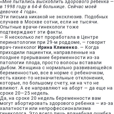
«
Мне пытались выскоблить здорового ребенка —
в 1998 году в 64-й больнице. Сейчас моей
девочке 4 года
«.
Эти письма никакой не эксклюзив. Подобных
случаев в Москве сотни, если не тысячи.
Опытные врачи-гинекологи тоже
подтверждают эти факты.
— Я несколько лет проработала в Центре
перинатологии при 29-м роддоме, — говорит
врач-гинеколог
Ирина Клименко
. — Когда
приходили пациентки, направленные на
позднее прерывание беременности из-за
патологии плода, просто волосы вставали
дыбом. Женщина с нормально развивающейся
беременностью, все в норме с ребеночком,
есть какие-то незначительные отклонения,
которые, по большому счету, ни на что не
влияют. А ее направляют на аборт — да еще на
сроке 20—25 недель.
Да, на сроке 20 недель беременности вам
могут абортировать здорового ребенка — из-за
халатности или непрофессионализма
гинеколога. Это всего лишь врачебная ошибка.