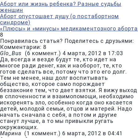
Аборт или жизнь ребенка? Разные судьбы
женщин
Аборт опустошает душу (о постабортном
синдроме)
«Плюсы» и «минусы» медикаментозного аборта
8
Понравилась статья? Поделитесь с друзьями:
Комментарии: 8
Glo_Bus
(
6 коммент.
)
4 марта, 2012 в 17:03
Да, всегда и везде будут те, кто идет на
многое ради денег, как и наоборот, те, кто
готов сделать все, потому что это его долг.
Тем не менее, наш долг воспитывать
общество, которое само порождает
беззаконие тем, что дает взятки. Я вижу выход
в сплоченности и взаимопомощи, необходимо
искоренять зло, особенно когда оно касается
детей, молодой семьи, отцов и матерей. Надо
начать сначала с себя, а потом и другие
станут лучше, а то мы привыкли ругать
окружающих.
Марина
(
1 коммент.
)
6 марта, 2012 в 04:41