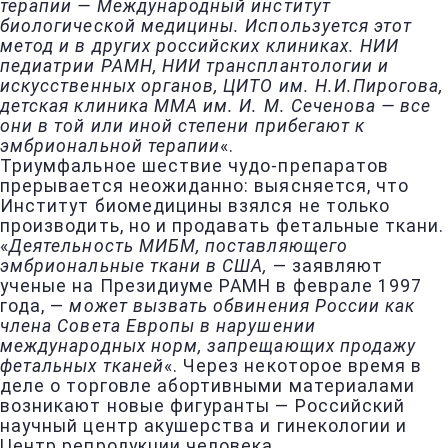
терапии — Международный институт
биологической медицины. Используется этот
метод и в других российских клиниках. НИИ
педиатрии РАМН, НИИ трансплантологии и
искусственных органов, ЦИТО им. Н.И.Пирогова,
детская клиника ММА им. И. М. Сеченова — все
они в той или иной степени прибегают к
эмбриональной терапии
«.
Триумфальное шествие чудо-препаратов
прерывается неожиданно: выясняется, что
Институт биомедицины взялся не только
производить, но и продавать фетальные ткани.
«
Деятельность МИБМ, поставляющего
эмбриональные ткани в США,
— заявляют
ученые на Президиуме РАМН в феврале 1997
года, —
может вызвать обвинения России как
члена Совета Европы в нарушении
международных норм, запрещающих продажу
фетальных тканей
«. Через некоторое время в
деле о торговле абортивными материалами
возникают новые фигуранты — Российский
научный центр акушерства и гинекологии и
Центр репродукции человека.