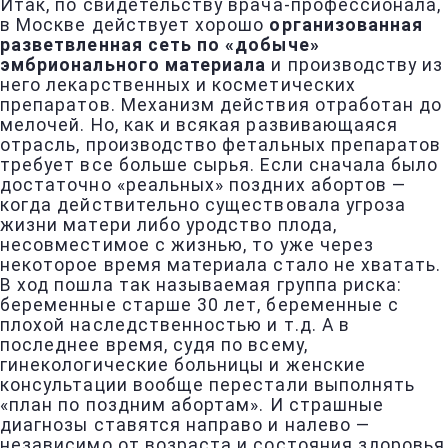
Итак, по свидетельству врача-профессионала,
в Москве действует хорошо
организованная
разветвленная сеть по «добыче»
эмбрионального материала
и производству из
него лекарственных и косметических
препаратов. Механизм действия отработан до
мелочей. Но, как и всякая развивающаяся
отрасль, производство фетальных препаратов
требует все больше сырья. Если сначала было
достаточно «реальных» поздних абортов —
когда действительно существовала угроза
жизни матери либо уродство плода,
несовместимое с жизнью, то уже через
некоторое время материала стало не хватать.
В ход пошла так называемая группа риска:
беременные старше 30 лет, беременные с
плохой наследственностью и т.д. А в
последнее время, судя по всему,
гинекологические больницы и женские
консультации вообще перестали выполнять
«план по поздним абортам». И страшные
диагнозы ставятся направо и налево —
независимо от возраста и состояния здоровья