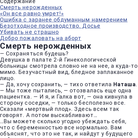
Содержание
Смерть нерожденных
«Он все равно умрет!»
Ошибка с заранее обдуманным намерением
Безотходное производство. Досье
Убивать не страшно
Добро пожаловать на аборт
Смерть нерожденных
— Сохраняться будешь?
Девушка в палате 2-й Гинекологической
больницы смотрела словно не на нее, а куда-то
мимо. Безучастный вид, бледное заплаканное
лицо.
— Да, хочу сохранить, — тихо ответила
Наташа
.
— Мы тоже пытались, — отозвалась еще одна
пациентка. — И я, и Галка вот, — она кивнула в
сторону соседки, — только бесполезно все.
Сказали «мертвый плод». Здесь всем так
говорят. А потом выскабливают…
…Вы можете сколько угодно убеждать себя,
что с беременностью все нормально. Вам
объяснят, что это не так, и найдут у будущего