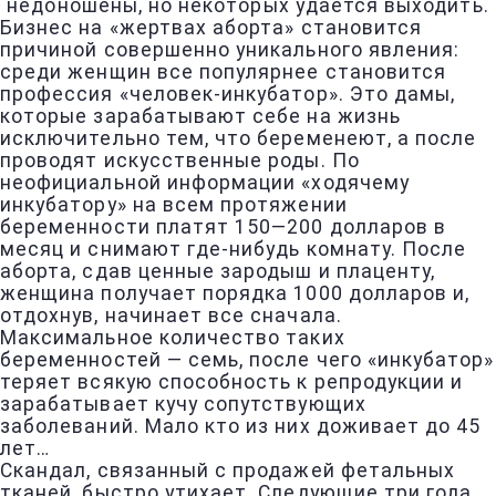
недоношены, но некоторых удается выходить.
Бизнес на «жертвах аборта» становится
причиной совершенно уникального явления:
среди женщин все популярнее становится
профессия «человек-инкубатор». Это дамы,
которые зарабатывают себе на жизнь
исключительно тем, что беременеют, а после
проводят искусственные роды. По
неофициальной информации «ходячему
инкубатору» на всем протяжении
беременности платят 150—200 долларов в
месяц и снимают где-нибудь комнату. После
аборта, сдав ценные зародыш и плаценту,
женщина получает порядка 1000 долларов и,
отдохнув, начинает все сначала.
Максимальное количество таких
беременностей — семь, после чего «инкубатор»
теряет всякую способность к репродукции и
зарабатывает кучу сопутствующих
заболеваний. Мало кто из них доживает до 45
лет…
Скандал, связанный с продажей фетальных
тканей, быстро утихает. Следующие три года