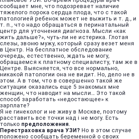
плановое УЗИ. Во-время процедуры врач
сообщает мне, что подозревает наличие
тяжелого порока сердца плода, что с такой
патологией ребенок может не выжить и т. д., и
т. п., что надо обращаться в перинатальный
центр для уточнения диагноза. Мысли «как
жить дальше?», чуть-ли не истерика. Глотая
слезы, звоню мужу, который сразу везет меня
в Центр. На бесплатное обследование
очередь, естественно, ждать не могу,
обращаемся к платному специалисту, там же в
Центре. Выясняется, что все нормально,
никакой патологии она не видит. Но, дело не в
этом. А в том, что в совершенно такой же
ситуации оказались еще 5 знакомых мне
женщин, что наводит на мысли… Это такой
способ заработать «недостающее» к
зарплате?
Я не гинеколог и не живу в Москве, поэтому
расставить все точки над i не могу. Есть
только
предположения
.
Перестраховка врача УЗИ?
Но в этом случае
положено сообщать беременной о своих