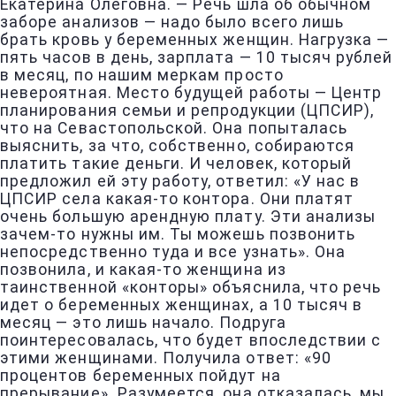
Екатерина Олеговна. — Речь шла об обычном
заборе анализов — надо было всего лишь
брать кровь у беременных женщин. Нагрузка —
пять часов в день, зарплата — 10 тысяч рублей
в месяц, по нашим меркам просто
невероятная. Место будущей работы — Центр
планирования семьи и репродукции (ЦПСИР),
что на Севастопольской. Она попыталась
выяснить, за что, собственно, собираются
платить такие деньги. И человек, который
предложил ей эту работу, ответил: «У нас в
ЦПСИР села какая-то контора. Они платят
очень большую арендную плату. Эти анализы
зачем-то нужны им. Ты можешь позвонить
непосредственно туда и все узнать». Она
позвонила, и какая-то женщина из
таинственной «конторы» объяснила, что речь
идет о беременных женщинах, а 10 тысяч в
месяц — это лишь начало. Подруга
поинтересовалась, что будет впоследствии с
этими женщинами. Получила ответ: «90
процентов беременных пойдут на
прерывание». Разумеется, она отказалась, мы