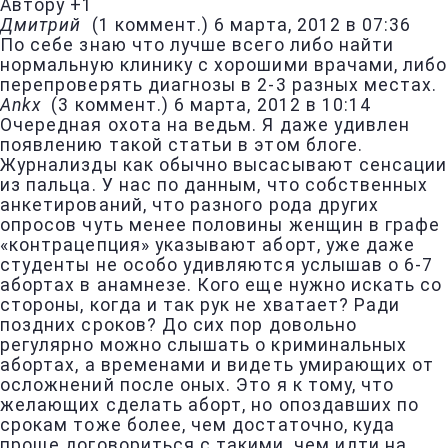
Автору +1
Дмитрий
(
1 коммент.
)
6 марта, 2012 в 07:36
По себе знаю что лучше всего либо найти
нормальную клинику с хорошими врачами, либо
перепроверять диагнозы в 2-3 разных местах.
Ankx
(
3 коммент.
)
6 марта, 2012 в 10:14
Очередная охота на ведьм. Я даже удивлен
появлению такой статьи в этом блоге.
Журнализды как обычно высасывают сенсации
из пальца. У нас по данным, что собственных
анкетирований, что разного рода других
опросов чуть менее половины женщин в графе
«контрацепция» указывают аборт, уже даже
студенты не особо удивляются услышав о 6-7
абортах в анамнезе. Кого еще нужно искать со
стороны, когда и так рук не хватает? Ради
поздних сроков? До сих пор довольно
регулярно можно слышать о криминальных
абортах, а временами и видеть умирающих от
осложнений после оных. Это я к тому, что
желающих сделать аборт, но опоздавших по
срокам тоже более, чем достаточно, куда
проще договориться с такими, чем идти на