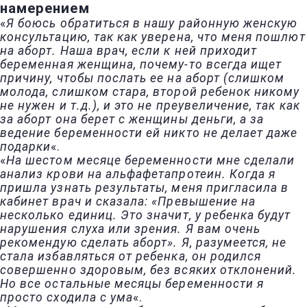
намерением
«
Я боюсь обратиться в нашу районную женскую
консультацию, так как уверена, что меня пошлют
на аборт. Наша врач, если к ней приходит
беременная женщина, почему-то всегда ищет
причину, чтобы послать ее на аборт (слишком
молода, слишком стара, второй ребенок никому
не нужен и т.д.), и это не преувеличение, так как
за аборт она берет с женщины деньги, а за
ведение беременности ей никто не делает даже
подарки
«.
«
На шестом месяце беременности мне сделали
анализ крови на альфафетапротеин. Когда я
пришла узнать результаты, меня пригласила в
кабинет врач и сказала: «Превышение на
несколько единиц. Это значит, у ребенка будут
нарушения слуха или зрения. Я вам очень
рекомендую сделать аборт». Я, разумеется, не
стала избавляться от ребенка, он родился
совершенно здоровым, без всяких отклонений.
Но все остальные месяцы беременности я
просто сходила с ума
«.