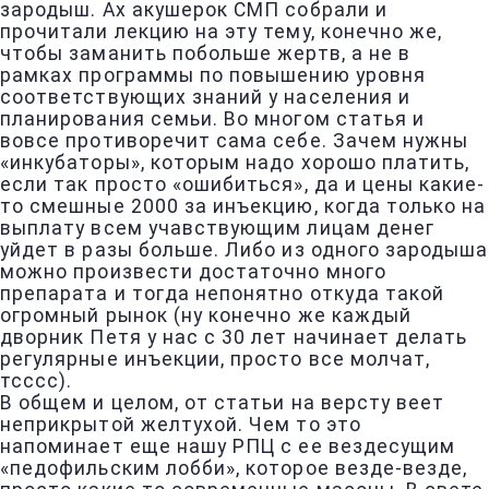
зародыш. Ах акушерок СМП собрали и
прочитали лекцию на эту тему, конечно же,
чтобы заманить побольше жертв, а не в
рамках программы по повышению уровня
соответствующих знаний у населения и
планирования семьи. Во многом статья и
вовсе противоречит сама себе. Зачем нужны
«инкубаторы», которым надо хорошо платить,
если так просто «ошибиться», да и цены какие-
то смешные 2000 за инъекцию, когда только на
выплату всем учавствующим лицам денег
уйдет в разы больше. Либо из одного зародыша
можно произвести достаточно много
препарата и тогда непонятно откуда такой
огромный рынок (ну конечно же каждый
дворник Петя у нас с 30 лет начинает делать
регулярные инъекции, просто все молчат,
тсссс).
В общем и целом, от статьи на версту веет
неприкрытой желтухой. Чем то это
напоминает еще нашу РПЦ с ее вездесущим
«педофильским лобби», которое везде-везде,