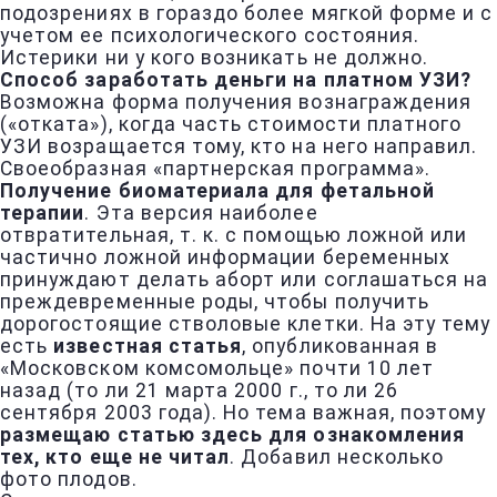
подозрениях в гораздо более мягкой форме и с
учетом ее психологического состояния.
Истерики ни у кого возникать не должно.
Способ заработать деньги на платном УЗИ?
Возможна форма получения вознаграждения
(«отката»), когда часть стоимости платного
УЗИ возращается тому, кто на него направил.
Своеобразная «партнерская программа».
Получение биоматериала для фетальной
терапии
. Эта версия наиболее
отвратительная, т. к. с помощью ложной или
частично ложной информации беременных
принуждают делать аборт или соглашаться на
преждевременные роды, чтобы получить
дорогостоящие стволовые клетки. На эту тему
есть
известная статья
, опубликованная в
«Московском комсомольце» почти 10 лет
назад (то ли 21 марта 2000 г., то ли 26
сентября 2003 года). Но тема важная, поэтому
размещаю статью здесь для ознакомления
тех, кто еще не читал
. Добавил несколько
фото плодов.