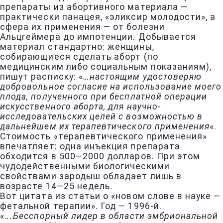
препараты из абортивного материала —
практически панацея, «эликсир молодости», а
сфера их применения — от болезни
Альцгеймера до импотенции. Добывается
материал стандартно: женщины,
собирающиеся сделать аборт (по
медицинским либо социальным показаниям),
пишут расписку: «
…настоящим удостоверяю
добровольное согласие на использование моего
плода, полученного при бесплатной операции
искусственного аборта, для научно-
исследовательских целей с возможностью в
дальнейшем их терапевтического применения
«.
Стоимость «терапевтического применения»
впечатляет: одна инъекция препарата
обходится в 500—2000 долларов. При этом
чудодейственными биологическими
свойствами зародыш обладает лишь в
возрасте 14—25 недель.
Вот цитата из статьи о «новом слове в науке —
фетальной терапии». Год — 1996-й.
«.
..Бесспорный лидер в области эмбриональной