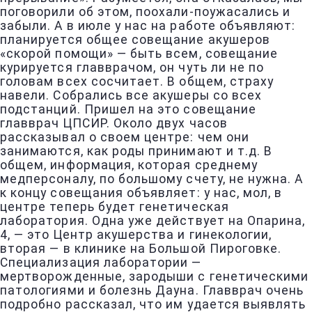
поговорили об этом, поохали-поужасались и
забыли. А в июле у нас на работе объявляют:
планируется общее совещание акушеров
«скорой помощи» — быть всем, совещание
курируется главврачом, он чуть ли не по
головам всех сосчитает. В общем, страху
навели. Собрались все акушеры со всех
подстанций. Пришел на это совещание
главврач ЦПСИР. Около двух часов
рассказывал о своем центре: чем они
занимаются, как роды принимают и т.д. В
общем, информация, которая среднему
медперсоналу, по большому счету, не нужна. А
к концу совещания объявляет: у нас, мол, в
центре теперь будет генетическая
лаборатория. Одна уже действует на Опарина,
4, — это Центр акушерства и гинекологии,
вторая — в клинике на Большой Пироговке.
Специализация лаборатории —
мертворожденные, зародыши с генетическими
патологиями и болезнь Дауна. Главврач очень
подробно рассказал, что им удается выявлять