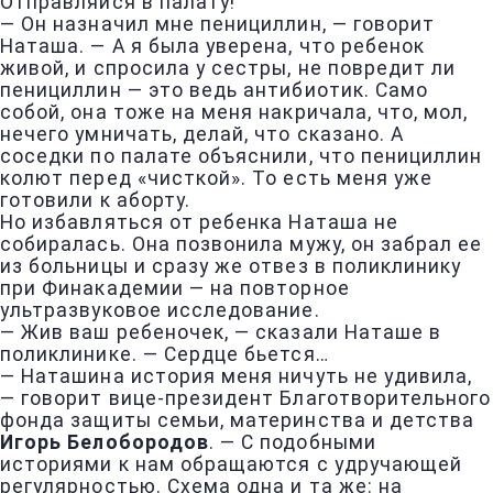
Отправляйся в палату!
— Он назначил мне пенициллин, — говорит
Наташа. — А я была уверена, что ребенок
живой, и спросила у сестры, не повредит ли
пенициллин — это ведь антибиотик. Само
собой, она тоже на меня накричала, что, мол,
нечего умничать, делай, что сказано. А
соседки по палате объяснили, что пенициллин
колют перед «чисткой». То есть меня уже
готовили к аборту.
Но избавляться от ребенка Наташа не
собиралась. Она позвонила мужу, он забрал ее
из больницы и сразу же отвез в поликлинику
при Финакадемии — на повторное
ультразвуковое исследование.
— Жив ваш ребеночек, — сказали Наташе в
поликлинике. — Сердце бьется…
— Наташина история меня ничуть не удивила,
— говорит вице-президент Благотворительного
фонда защиты семьи, материнства и детства
Игорь Белобородов
. — С подобными
историями к нам обращаются с удручающей
регулярностью. Схема одна и та же: на