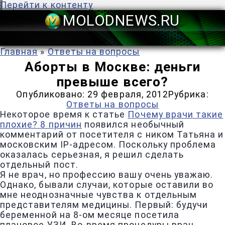
Перейти к контенту
MOLODNEWS
Главная
»
Ответы на вопросы
Аборты в Москве: деньги
превыше всего?
Опубликовано:
29 февраля, 2012
Рубрика:
Ответы на вопросы
Некоторое время к статье
Почему врачи такие
плохие? 8 причин
появился необычный
комментарий от посетителя с ником Татьяна и
московским IP-адресом. Поскольку проблема
оказалась серьезная, я решил сделать
отдельный пост.
Я не врач, но профессию вашу очень уважаю.
Однако, бывали случаи, которые оставили во
мне неоднозначные чувства к отдельным
представителям медицины. Первый: будучи
беременной на 8-ом месяце посетила