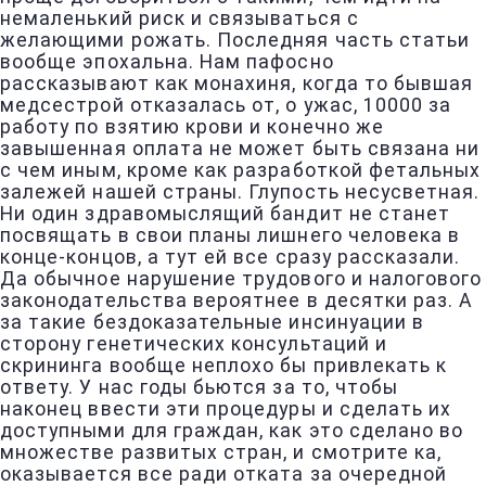
немаленький риск и связываться с
желающими рожать. Последняя часть статьи
вообще эпохальна. Нам пафосно
рассказывают как монахиня, когда то бывшая
медсестрой отказалась от, о ужас, 10000 за
работу по взятию крови и конечно же
завышенная оплата не может быть связана ни
с чем иным, кроме как разработкой фетальных
залежей нашей страны. Глупость несусветная.
Ни один здравомыслящий бандит не станет
посвящать в свои планы лишнего человека в
конце-концов, а тут ей все сразу рассказали.
Да обычное нарушение трудового и налогового
законодательства вероятнее в десятки раз. А
за такие бездоказательные инсинуации в
сторону генетических консультаций и
скрининга вообще неплохо бы привлекать к
ответу. У нас годы бьются за то, чтобы
наконец ввести эти процедуры и сделать их
доступными для граждан, как это сделано во
множестве развитых стран, и смотрите ка,
оказывается все ради отката за очередной