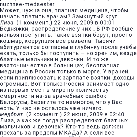
nuzhnee-medsester
Может, нужна она, платная медицина, чтобы
начать платить врачам? Замкнутый круг…
Лиза
(
1 коммент.
)
22 июня, 2009 в 00:01
Бедняжки, распределение у них… В РФ вообще
нельзя поступить, такие взятки берут, просто
кошмар, коррупция всё разъела. Тысячи
абитуриентов согласны в глубинку после учёбы
ехать, только бы поступить — но хрен им, везде
блатные мальчики и девочки. И то же
взяточничество в больницах, бесплатная
медицина в России только в морге. У врачей,
если приплюсовать к зарплате взятки, доходы
огромные. Вот только Россия занимает одно
из первых мест в мире по количеству
смертности из-за врачебных ошибок.
Белорусы, берегите то немногое, что у Вас
есть. У нас не осталось уже ничего.
медбрат
(
2 коммент.
)
22 июня, 2009 в 02:40
Лиза, а как же тогда распределяют блатных
мальчиков и девочек? Кто-то ведь должен
поехать за пределы МКАДа? А если все