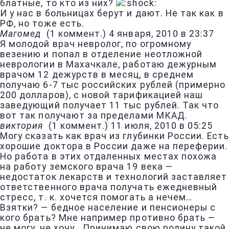
блатные, то кто из них?
И у нас в больницах берут и дают. Не так как в
РФ, но тоже есть.
Магомед
(
1 коммент.
)
4 января, 2010 в 23:37
Я молодой врач невролог, по огромному
везению и попал в отделение неотложной
неврологии в Махачкале, работаю дежурным
врачом 12 дежурств в месяц, в среднем
получаю 6-7 тыс российских рублей (примерно
200 долларов), с новой тарификацией наш
заведующий получает 11 тыс рублей. Так что
вот так получают за пределами МКАД.
виктория
(
1 коммент.
)
11 июля, 2010 в 05:25
Могу сказать как врач из глубинки России. Есть
хорошие доктора в России даже на переферии.
Но работа в этих отдаленных местах похожа
на работу земского врача 19 века —
недостаток лекарств и технологий заставляет
ответственного врача получать ежедневный
стресс, т. к. хочется помогать а нечем…
Взятки? — бедное население и пенсионеры с
кого брать? Мне например противно брать —
не могу, не хочу… Принимаю свою родину такой