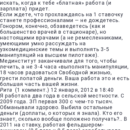
искать, когда к тебе «блатная» работа (и
зарплата) придет.
Если ждете, что прохлаждаясь на 1 ставочку
станете профессионалами — не дождетесь.
Гонором, конечно, обзаведетесь (как и
большенство врачей в стационаре), но
настоящими врачами (а не ремесленниками,
умеющими умно рассуждать на
узкомедицинские темы и выполнять 3-5
манипуляций на высшем пилотаже).
Мединститут заканчивали для того, чтобы
лечить, а не 3-4 часа «выполнять манипуляции,
18 часов радоваться Свободной жизнью,
грести лопатой деньги. Ваша работа это и есть
большая часть вашей жизни.
Рита
(
1 коммент.
)
12 января, 2012 в 18:40
Я работала два года в сельской местности. С
2009 года. ЗП первая 300 с чем-то тысяч.
Обманывали здорово. Выбила остальные
деньги (доплаты, о которых я знала). Кто его
знает, сколько вообще положено получать?.. В
2011 на ставку, работая фельдшером-