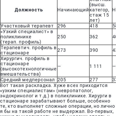
(высш.
Должность
Начинающий
категор,
Н
стаж 15
лет)
Участковый терапевт
296
418
5
«Узкий специалист» в
поликлинике
250
362
4
(терап. профиль)
Терапевтич. профиль в
273
390
4
стационаре
Хирургич. профиль в
стационаре
—
1 111
(высокотехнологичные
вмешательства)
Средний медперсонал
205
277
3
Вот такая раскладка. Хуже всех приходится
«узким специалистам» (невропатолог,
эндокринолог и т.д.) в поликлинике. Хирурги в
стационаре зарабатывают больше, особенно
те, кто выполняет сложные операции, но лично
я бы на такой работе не выдержал. Во-первых,