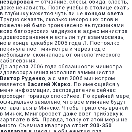
нездоровая
— отчаяние, слезы, обида, злость,
даже ненависть. После учебы в столице ехать
в глубинку кажется чуть ли не
концом света
.
Трудно сказать, сколько нехороших слов и
пожеланий было произнесено выпускниками
всех белорусских медвузов в адрес министра
здравоохранения и есть ли тут взаимосвязь,
но в конце декабря 2005 года Л. Постоялко
покинула пост министра и через год с
небольшим скончалась от онкологического
заболевания.
До апреля 2006 года обязанности министра
здравоохранения исполнял замминистра
Виктор Руденко
, а с мая 2006 министром
является
Василий Жарко
. По имеющейся у
меня информации, распределение сейчас
проходит гораздо спокойнее. По крайней мере,
официально заявлено, что все минчане будут
оставаться в Минске. Чтобы привлечь врачей
в Минск, Мингорсовет даже ввел прибавку к
зарплате в
8%
. Правда, толку от этой меры не
много. Съемная квартира стоит
200-350
долларов
в месяц, а общежития для