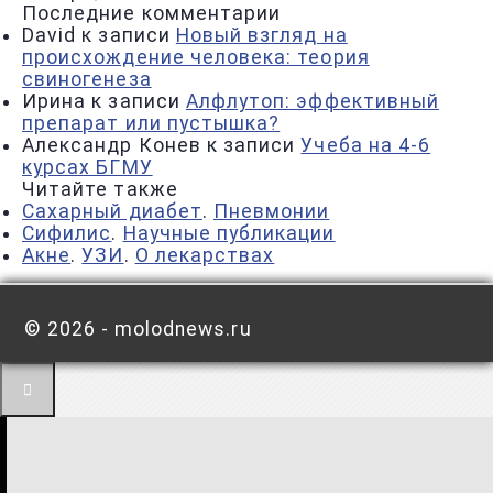
Последние комментарии
David
к записи
Новый взгляд на
происхождение человека: теория
свиногенеза
Ирина
к записи
Алфлутоп: эффективный
препарат или пустышка?
Александр Конев
к записи
Учеба на 4-6
курсах БГМУ
Читайте также
Сахарный диабет
.
Пневмонии
Сифилис
.
Научные публикации
Акне
.
УЗИ
.
О лекарствах
©
2026 - molodnews.ru