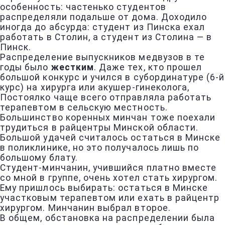
особенность: частенько студентов
распределяли подальше от дома. Доходило
иногда до абсурда: студент из Пинска ехал
работать в Столин, а студент из Столина — в
Пинск.
Раcпределение выпускников медвузов в те
годы было
жестким
. Даже тех, кто прошел
большой конкурс и учился в субординатуре (6-й
курс) на хирурга или акушер-гинеколога,
Постоялко чаще всего отправляла работать
терапевтом в сельскую местность.
Большинство коренных минчан тоже поехали
трудиться в райцентры Минской области.
Большой удачей считалось остаться в Минске
в поликлинике, но это получалось лишь по
большому блату.
Студент-минчанин, учившийся платно вместе
со мной в группе, очень хотел стать хирургом.
Ему пришлось выбирать: остаться в Минске
участковым терапевтом или ехать в райцентр
хирургом. Минчанин выбрал второе.
В общем, обстановка на распределении была