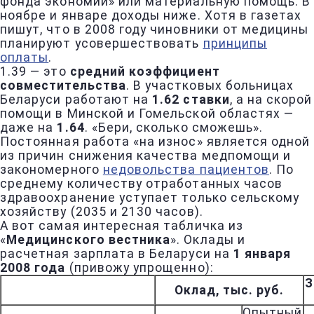
фонда экономии» или материальную помощь. В
ноябре и январе доходы ниже. Хотя в газетах
пишут, что в 2008 году чиновники от медицины
планируют усовершествовать
принципы
оплаты
.
1.39 — это
средний коэффициент
совместительства
. В участковых больницах
Беларуси работают на
1.62 ставки
, а на скорой
помощи в Минской и Гомельской областях —
даже на
1.64
. «Бери, сколько сможешь».
Постоянная работа «на износ» является одной
из причин снижения качества медпомощи и
закономерного
недовольства пациентов
. По
среднему количеству отработанных часов
здравоохранение уступает только сельскому
хозяйству (2035 и 2130 часов).
А вот самая интересная табличка из
«
Медицинского вестника
». Оклады и
расчетная зарплата в Беларуси на
1 января
2008 года
(привожу упрощенно):
З
Оклад, тыс. руб.
Опытный