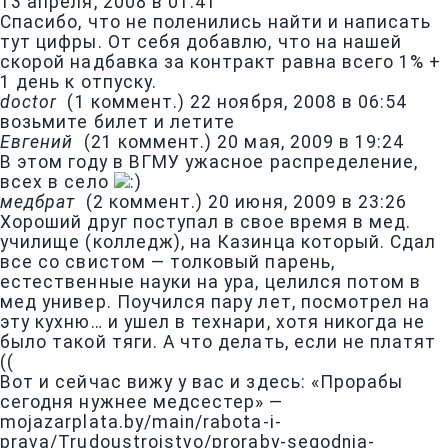
13 апреля, 2008 в 01:41
Спасибо, что не поленились найти и написать
тут цифры. От себя добавлю, что на нашей
скорой надбавка за контракт равна всего 1% +
1 день к отпуску.
doctor
(
1 коммент.
)
22 ноября, 2008 в 06:54
возьмите билет и летите
Евгений
(
21 коммент.
)
20 мая, 2009 в 19:24
В этом году в ВГМУ ужасное распределение,
всех в село
медбрат
(
2 коммент.
)
20 июня, 2009 в 23:26
Хороший друг поступал в свое время в мед.
училище (колледж), на Казинца который. Сдал
все со свистом — толковый парень,
естественные науки на ура, целился потом в
мед универ. Поучился пару лет, посмотрел на
эту кухню… и ушел в технари, хотя никогда не
было такой тяги. А что делать, если не платят
((
Вот и сейчас вижу у вас и здесь: «Прорабы
сегодня нужнее медсестер» —
mojazarplata.by/main/rabota-i-
prava/Trudoustrojstvo/proraby-segodnja-