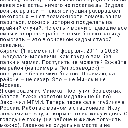
какая она есть… ничего не поделаешь. Видела
всяких врачей — такая ситуация развращает
некоторых — нет возможности помочь зачем
париться, можно и историю подделать на
крайний случай. Но есть и врачи отдающие все
силы и здоровье работе, сами болеют но идут
помогать — это в основном кадры старой
закалки…
Сирога
(
1 коммент.
)
7 февраля, 2011 в 20:33
..Бедолаги-Москвичи! Как трудно вам без
папки и мамки. Поступить не можете? Езжайте
на район (например в Петрозаводск) —
поступите без всяких блатов. Понимаю, на
районе — не сахар. Это — не Минск и не
Москва.
Я сам родом из Минска. Поступил без всяких
блатов (даже «золотой медали» не было)
Закончил МГМИ. Теперь переехал в глубинку в
России. Работаю врачом в стационаре. Икру
ложками не жру, но кормлю один жену и дочь. С
голоду не пухну. (на районе и жилье получить
можно). Главное не сидеть на месте и не