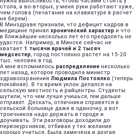
нужна выносливость, чтобы часами стоять у
стола, а во-вторых, у меня руки работают хуже,
чем голова (печатание на клавиатуре в расчет
не берем).
В Минздраве признали, что дефицит кадров в
медицине принял
хронический характер
и что
в ближайшие несколько лет его преодолеть не
удастся. Например, в Минске сейчас не
хватает
1 тысячи врачей и 2 тысяч
медсестер
, город постоянно растет на 15-20
тыс. человек в год.
А мне вспомнилось
распределение
несколько
лет назад, которое проводила министр
здравоохранения
Людмила Постоялко
(теперь
покойная). В то время уклон делался на
сельскую местность и райцентры. Студенты
шутили, что
чем лучше учишься, тем дальше
отправят
. Дескать, отличники справятся в
сельской больнице даже в одиночку, а вот
троечников надо держать в городе и
доучивать. Эти разговоры доходили до
первокурсников, отбивая у тех желание
хорошо учиться. Была замечена и другая