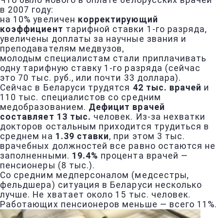
Что было нового в оплате белорусских врачей
в 2007 году:
на 10% увеличен
корректирующий
коэффициент
тарифной ставки 1-го разряда,
увеличены доплаты за научные звания и
преподавателям медвузов,
молодым специалистам стали приплачивать
одну тарифную ставку 1-го разряда (сейчас
это 70 тыс. руб., или почти 33 доллара).
Сейчас в Беларуси трудятся
42 тыс. врачей
и
110 тыс. специалистов со средним
медобразованием.
Дефицит врачей
составляет 13 тыс.
человек. Из-за нехватки
докторов остальным приходится трудиться в
среднем на
1.39 ставки
, при этом 3 тыс.
врачебных должностей все равно остаются не
заполненными.
19.4%
процента врачей —
пенсионеры (8 тыс.).
Со средним медперсоналом (медсестры,
фельдшера) ситуация в Беларуси несколько
лучше. Не хватает около 15 тыс. человек.
Работающих пенсионеров меньше — всего 11%.