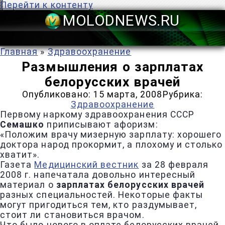
Перейти к контенту
MOLODNEWS
Главная
»
Здравоохранение
Размышления о зарплатах
белорусских врачей
Опубликовано:
15 марта, 2008
Рубрика:
Здравоохранение
Первому наркому здравоохранения СССР
Семашко
приписывают афоризм:
«Положим врачу мизерную зарплату: хорошего
доктора народ прокормит, а плохому и столько
хватит».
Газета
Медицинский вестник
за 28 февраля
2008 г. напечатала довольно интересный
материал о
зарплатах белорусских врачей
разных специальностей. Некоторые факты
могут пригодиться тем, кто раздумывает,
стоит ли становиться врачом.