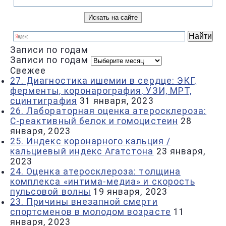
Записи по годам
Записи по годам
Свежее
27. Диагностика ишемии в сердце: ЭКГ,
ферменты, коронарография, УЗИ, МРТ,
сцинтиграфия
31 января, 2023
26. Лабораторная оценка атеросклероза:
С-реактивный белок и гомоцистеин
28
января, 2023
25. Индекс коронарного кальция /
кальциевый индекс Агатстона
23 января,
2023
24. Оценка атеросклероза: толщина
комплекса «интима-медиа» и скорость
пульсовой волны
19 января, 2023
23. Причины внезапной смерти
спортсменов в молодом возрасте
11
января, 2023