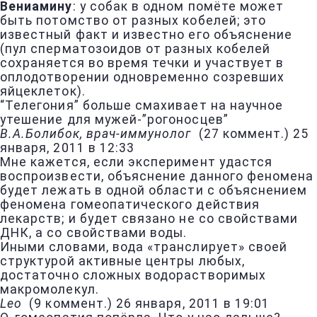
Вениамину
: у собак в одном помёте может
быть потомство от разных кобелей; это
известный факт и известно его объяснение
(пул сперматозоидов от разных кобелей
сохраняется во время течки и участвует в
оплодотворении одновременно созревших
яйцеклеток).
“Телегония” больше смахивает на научное
утешение для мужей-”рогоносцев”
В.А.Болибок, врач-иммунолог
(
27 коммент.
)
25
января, 2011 в 12:33
Мне кажется, если эксперимент удастся
воспроизвести, объяснение данного феномена
будет лежать в одной области с объяснением
феномена гомеопатического действия
лекарств; и будет связано не со свойствами
ДНК, а со свойствами воды.
Иными словами, вода «транслирует» своей
структурой активные центры любых,
достаточно сложных водорастворимых
макромолекул.
Leo
(
9 коммент.
)
26 января, 2011 в 19:01