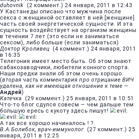
duhovnik
(
2 коммент.
)
24 января, 2011 в 12:43
У Кастанеды описано что мужчина после
секса с женщиной оставляет в ней [женщине]
часть своей энергетической сущности. И эта
сущность воздействует на организм женщины
в течении 7 лет (это если не заниматься
сексом), либо больше (если заниматься)
Доктор Кроливец
(
4 коммент.
)
24 января, 2011
в 16:35
Телегония имеет место быть. Об этом знают
сабакозаводчики, любители конного спорта.
Наши предки знали об этом очень хорошо.
(
вторая часть комментария про отрицание ВИЧ
удалена, как не имеющая отношение к теме
—
Андрей
)
Катечка
(
29 коммент.
)
25 января, 2011 в 10:51
Что-то блог сдулся совесм — чем дальше тем
большую ересь с кукоту здесь пишут!
А так все хорошо начиналось ! ?
В.А.Болибок, врач-иммунолог
(
27 коммент.
)
25
января, 2011 в 12:25