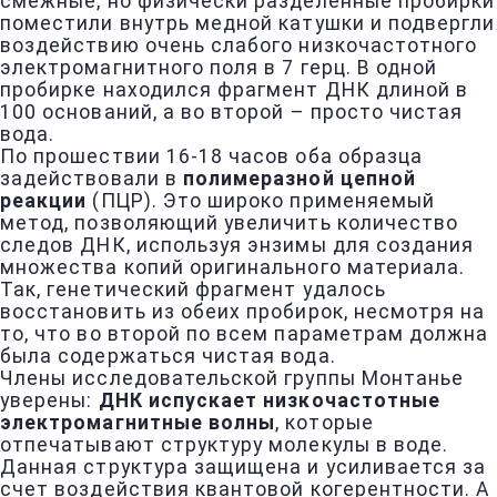
смежные, но физически разделенные пробирки
поместили внутрь медной катушки и подвергли
воздействию очень слабого низкочастотного
электромагнитного поля в 7 герц. В одной
пробирке находился фрагмент ДНК длиной в
100 оснований, а во второй – просто чистая
вода.
По прошествии 16-18 часов оба образца
задействовали в
полимеразной цепной
реакции
(ПЦР). Это широко применяемый
метод, позволяющий увеличить количество
следов ДНК, используя энзимы для создания
множества копий оригинального материала.
Так, генетический фрагмент удалось
восстановить из обеих пробирок, несмотря на
то, что во второй по всем параметрам должна
была содержаться чистая вода.
Члены исследовательской группы Монтанье
уверены:
ДНК испускает низкочастотные
электромагнитные волны
, которые
отпечатывают структуру молекулы в воде.
Данная структура защищена и усиливается за
счет воздействия квантовой когерентности. А