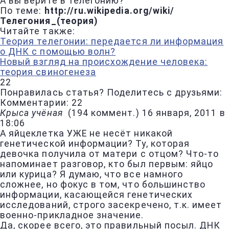
А вы верите в телегонию?
По теме:
http://ru.wikipedia.org/wiki/
Телегония_(теория)
Читайте также:
Теория телегонии: передается ли информация
о ДНК с помощью волн?
Новый взгляд на происхождение человека:
теория свиногенеза
22
Понравилась статья? Поделитесь с друзьями:
Комментарии: 22
Крыса учёная
(
194 коммент.
)
16 января, 2011 в
18:06
А яйцеклетка УЖЕ не несёт никакой
генетической информации? Ту, которая
девочка получила от матери с отцом? Что-то
напоминает разговор, кто был первым: яйцо
или курица? Я думаю, что все намного
сложнеe, но фокус в том, что большинство
информации, касающейся генетических
исследований, строго засекречено, т.к. имеет
военно-прикладное значение.
Да, скореe всего, это правильный посыл. ДНК