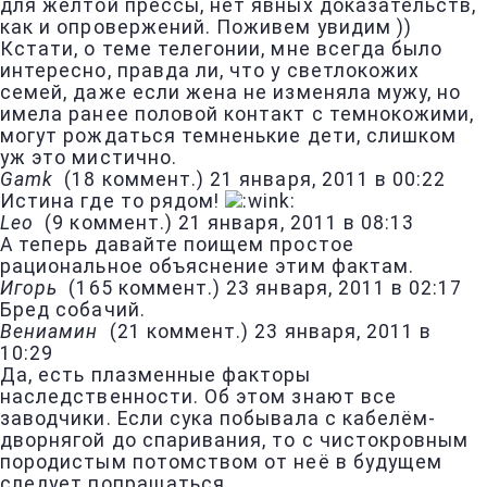
для желтой прессы, нет явных доказательств,
как и опровержений. Поживем увидим ))
Кстати, о теме телегонии, мне всегда было
интересно, правда ли, что у светлокожих
семей, даже если жена не изменяла мужу, но
имела ранее половой контакт с темнокожими,
могут рождаться темненькие дети, слишком
уж это мистично.
Gamk
(
18 коммент.
)
21 января, 2011 в 00:22
Истина где то рядом!
Leo
(
9 коммент.
)
21 января, 2011 в 08:13
А теперь давайте поищем простое
рациональное объяснение этим фактам.
Игорь
(
165 коммент.
)
23 января, 2011 в 02:17
Бред собачий.
Вениамин
(
21 коммент.
)
23 января, 2011 в
10:29
Да, есть плазменные факторы
наследственности. Об этом знают все
заводчики. Если сука побывала с кабелём-
дворнягой до спаривания, то с чистокровным
породистым потомством от неё в будущем
следует попращаться.