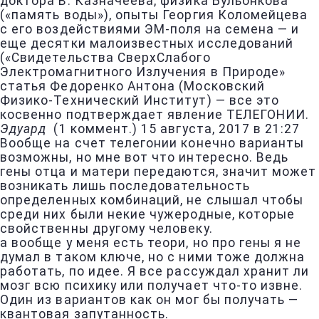
доктора В. Казначеева, физика Бульонкова
(«память воды»), опыты Георгия Коломейцева
с его воздействиями ЭМ-поля на семена — и
еще десятки малоизвестных исследований
(«Свидетельства СверхСлабого
Электромагнитного Излучения в Природе»
статья Федоренко Антона (Московский
Физико-Технический Институт) — все это
косвенно подтверждает явление ТЕЛЕГОНИИ.
Эдуард
(
1 коммент.
)
15 августа, 2017 в 21:27
Вообще на счет телегонии конечно варианты
возможны, но мне вот что интересно. Ведь
гены отца и матери передаются, значит может
возникать лишь последовательность
определенных комбинаций, не слышал чтобы
среди них были некие чужеродные, которые
свойственны другому человеку.
а вообще у меня есть теори, но про гены я не
думал в таком ключе, но с ними тоже должна
работать, по идее. Я все рассуждал хранит ли
мозг всю психику или получает что-то извне.
Один из вариантов как он мог бы получать —
квантовая запутанность.