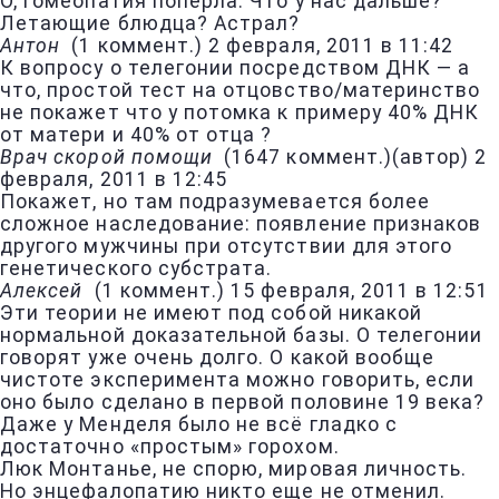
О, гомеопатия попёрла. Что у нас дальше?
Летающие блюдца? Астрал?
Антон
(
1 коммент.
)
2 февраля, 2011 в 11:42
К вопросу о телегонии посредством ДНК — а
что, простой тест на отцовство/материнство
не покажет что у потомка к примеру 40% ДНК
от матери и 40% от отца ?
Врач скорой помощи
(
1647 коммент.
)
(автор)
2
февраля, 2011 в 12:45
Покажет, но там подразумевается более
сложное наследование: появление признаков
другого мужчины при отсутствии для этого
генетического субстрата.
Алексей
(
1 коммент.
)
15 февраля, 2011 в 12:51
Эти теории не имеют под собой никакой
нормальной доказательной базы. О телегонии
говорят уже очень долго. О какой вообще
чистоте эксперимента можно говорить, если
оно было сделано в первой половине 19 века?
Даже у Менделя было не всё гладко с
достаточно «простым» горохом.
Люк Монтанье, не спорю, мировая личность.
Но энцефалопатию никто еще не отменил.