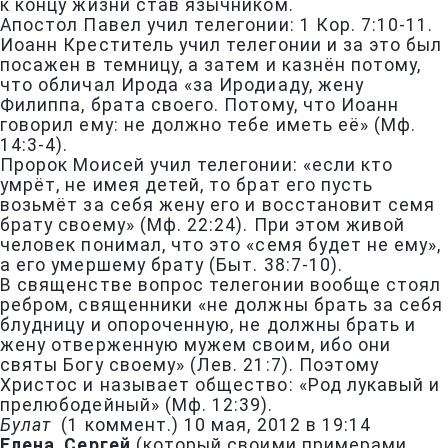
к концу жизни став язычником.
Апостол Павел учил телегонии: 1 Кор. 7:10-11.
Иоанн Креститель учил телегонии и за это был
посажен в темницу, а затем и казнён потому,
что обличал Ирода «за Иродиаду, жену
Филиппа, брата своего. Потому, что Иоанн
говорил ему: не должно тебе иметь её» (Мф.
14:3-4).
Пророк Моисей учил телегонии: «если кто
умрёт, не имея детей, то брат его пусть
возьмёт за себя жену его и восстановит семя
брату своему» (Мф. 22:24). При этом живой
человек понимал, что это «семя будет не ему»,
а его умершему брату (Быт. 38:7-10).
В священстве вопрос телегонии вообще стоял
ребром, священники «не должны брать за себя
блудницу и опороченную, не должны брать и
жену отверженную мужем своим, ибо они
святы Богу своему» (Лев. 21:7). Поэтому
Христос и называет общество: «Род лукавый и
прелюбодейный» (Мф. 12:39).
Булат
(
1 коммент.
)
10 мая, 2012 в 19:14
Елена
,
Сергей
(который своими примерами