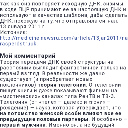
так как она повторяет исходную ДНК, энзимы
в ходе ПЦР принимают ее за настоящую ДНК и
используют в качестве шаблона, дабы сделать
ДНК, похожую на ту, что отправляла сигнал.
13 января 2011 г.
Источник:
http://medicine.newsru.com/article/13jan2011/na
rasperdstruuk
.
Мой комментарий
Теория передачи ДНК своей структуры на
расстоянии выглядит фантастичной только на
первый взгляд. В реальности же давно
существует (и приобретает новых
поклонников)
теория телегонии
. О телегонии
пишут книги и даже показывают фильмы на
«мистических» каналах типа РенТВ и ТВ-3.
Телегония (от «теле» — далеко и «гони» —
рождение) — наука, которая утверждает, что
на потомство женской особи влияют все ее
предыдущие половые партнеры
. И особенно —
первый мужчина
. Именно он, а не будущий