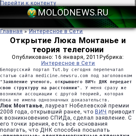
Перейти к контенту
MOLODNEWS
Главная
»
Интересное в Сети
Открытие Люка Монтанье и
теория телегонии
Опубликовано:
16 января, 2011
Рубрика:
Интересное в Сети
Белорусский портал Tut.by сегодня перепечатал
статью сайта medicine.newsru.com под заголовоком
"
Заявление ученого, открывшего ВИЧ: ДНК передает
свою структуру на расстоянии
". У меня сразу же
возникли ассоциации с другой теорией, которая
пока не имела однозначных доказательств.
Люк Монтанье
, лауреат Нобелевской премии
2008 года, открывший ранее, что
ВИЧ
приводит
к возникновению СПИДа, сделал заявление. С
его точки зрения, есть все основания
полагать, что ДНК способна посылать