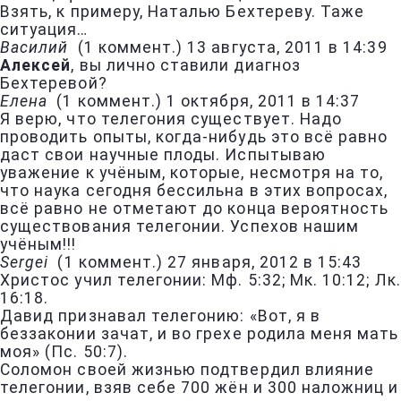
Взять, к примеру, Наталью Бехтереву. Таже
ситуация…
Василий
(
1 коммент.
)
13 августа, 2011 в 14:39
Алексей
, вы лично ставили диагноз
Бехтеревой?
Елена
(
1 коммент.
)
1 октября, 2011 в 14:37
Я верю, что телегония существует. Надо
проводить опыты, когда-нибудь это всё равно
даст свои научные плоды. Испытываю
уважение к учёным, которые, несмотря на то,
что наука сегодня бессильна в этих вопросах,
всё равно не отметают до конца вероятность
существования телегонии. Успехов нашим
учёным!!!
Sergei
(
1 коммент.
)
27 января, 2012 в 15:43
Христос учил телегонии: Мф. 5:32; Мк. 10:12; Лк.
16:18.
Давид признавал телегонию: «Вот, я в
беззаконии зачат, и во грехе родила меня мать
моя» (Пс. 50:7).
Соломон своей жизнью подтвердил влияние
телегонии, взяв себе 700 жён и 300 наложниц и