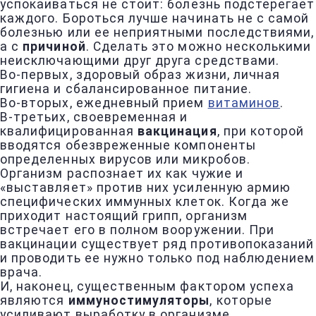
успокаиваться не стоит: болезнь подстерегает
каждого. Бороться лучше начинать не с самой
болезнью или ее неприятными последствиями,
а с
причиной
. Сделать это можно несколькими
неисключающими друг друга средствами.
Во-первых, здоровый образ жизни, личная
гигиена и сбалансированное питание.
Во-вторых, ежедневный прием
витаминов
.
В-третьих, своевременная и
квалифицированная
вакцинация
, при которой
вводятся обезвреженные компоненты
определенных вирусов или микробов.
Организм распознает их как чужие и
«выставляет» против них усиленную армию
специфических иммунных клеток. Когда же
приходит настоящий грипп, организм
встречает его в полном вооружении. При
вакцинации существует ряд противопоказаний
и проводить ее нужно только под наблюдением
врача.
И, наконец, существенным фактором успеха
являются
иммуностимуляторы
, которые
усиливают выработку в организме