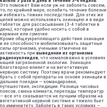
капель 3 раза в день в течение 3-4 недель
.
Это поможет Вам если уж не заболеть совсем,
то, по крайней мере, ослабить течение болезни
и избежать тяжких последствий. Для этих же
целей можно использовать эхинацею и в виде
таблеток для рассасывания (3-4 таблетки в
день), которые удобно носить с собой в
кармане или сумочке.
Кроме общеукрепляющего действия эхинацеи
и ее способности мобилизовывать защитные
силы организма, учеными отмечена ее
активность при
выведении из организма
радионуклеидов
, что немаловажно в условиях
нашей загрязненной экологии. Эхинацея
благотворно влияет и на вегетативную
нервную систему. Поэтому врачи рекомендуют
брать с собой препараты на основе эхинацеи в
дальние поездки — командировки,
путешествия, экспедиции. Разница часовых
поясов, смена климата, перепады температур
— все это сказывается не лучшим образом на
вегетативной нервной системе и тяжело бьет
по иммунитету. Заболеть в таких условиях —