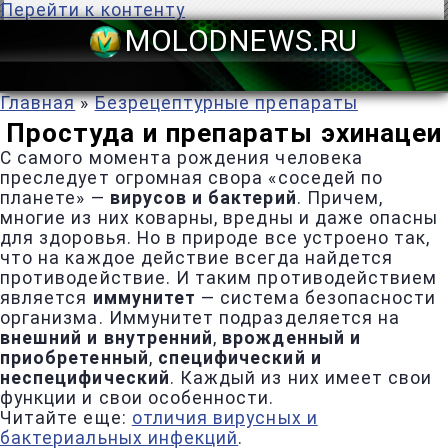
Перейти к контенту
MOLODNEWS
Главная
»
Безрецептурные препараты
Простуда и препараты эхинацеи
С самого момента рождения человека
преследует огромная свора «соседей по
планете» —
вирусов и бактерий
. Причем,
многие из них коварны, вредны и даже опасны
для здоровья. Но в природе все устроено так,
что на каждое действие всегда найдется
противодействие. И таким противодействием
является
иммунитет
— система безопасности
организма. Иммунитет подразделяется на
внешний и внутренний
,
врожденный и
приобретенный
,
специфический и
неспецифический
. Каждый из них имеет свои
функции и свои особенности.
Читайте еще:
отличия вирусных и
бактериальных инфекций
.