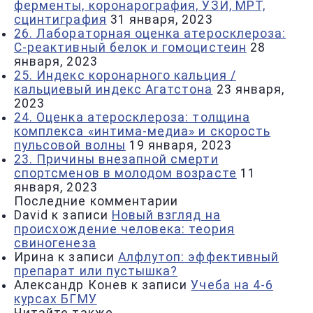
ферменты, коронарография, УЗИ, МРТ,
сцинтиграфия
31 января, 2023
26. Лабораторная оценка атеросклероза:
С-реактивный белок и гомоцистеин
28
января, 2023
25. Индекс коронарного кальция /
кальциевый индекс Агатстона
23 января,
2023
24. Оценка атеросклероза: толщина
комплекса «интима-медиа» и скорость
пульсовой волны
19 января, 2023
23. Причины внезапной смерти
спортсменов в молодом возрасте
11
января, 2023
Последние комментарии
David
к записи
Новый взгляд на
происхождение человека: теория
свиногенеза
Ирина
к записи
Алфлутоп: эффективный
препарат или пустышка?
Александр Конев
к записи
Учеба на 4-6
курсах БГМУ