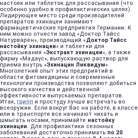
настоек или таблеток для рассасывания (что
особенно удобно в профилактических целях).
Лидирующее место среди производителей
препаратов эхинацеи занимают
фармацевтические предприятия Германии. К
ним можно отнести завод «Доктор Тайсс
Натурварен», производящий «
Доктор Тайсс
настойку эхинацеи
» и таблетки для
рассасывания «
Экстракт эхинацеи
«, а также
фирму «Мадаус», выпускающую раствор для
приема внутрь «
Эхинацин Ликвидум
«.
Многолетний опыт этих предприятий в
области фитомедицины и современные
технологии производства позволяют добиться
высокого качества и действенной
эффективности выпускаемых препаратов.
Итак,
грипп
и простуду лучше встречать во
всеоружии. Если вокруг Вас на работе, в классе
или в транспорте все начинают чихать и
шмыгать носами, принимайте
настойку
эхинацеи
. Для профилактики сезонных
заболеваний достаточно принимать
по 20