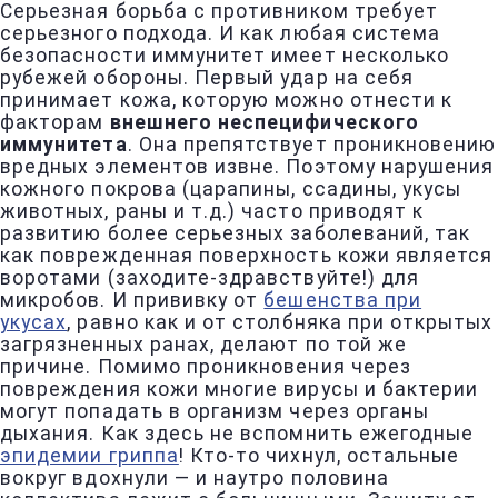
Серьезная борьба с противником требует
серьезного подхода. И как любая система
безопасности иммунитет имеет несколько
рубежей обороны. Первый удар на себя
принимает кожа, которую можно отнести к
факторам
внешнего неспецифического
иммунитета
. Она препятствует проникновению
вредных элементов извне. Поэтому нарушения
кожного покрова (царапины, ссадины, укусы
животных, раны и т.д.) часто приводят к
развитию более серьезных заболеваний, так
как поврежденная поверхность кожи является
воротами (заходите-здравствуйте!) для
микробов. И прививку от
бешенства при
укусах
, равно как и от столбняка при открытых
загрязненных ранах, делают по той же
причине. Помимо проникновения через
повреждения кожи многие вирусы и бактерии
могут попадать в организм через органы
дыхания. Как здесь не вспомнить ежегодные
эпидемии гриппа
! Кто-то чихнул, остальные
вокруг вдохнули — и наутро половина