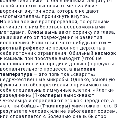
коллектива лежит с больничными. Защиту от
такой напасти выполняют мельчайшие
ворсинки внутри носа, которые не дают
«злопыхателям» проникнуть внутрь.
Но если все же враг прорвался, то организм
начинает с ним бороться всевозможными
методами.
Слезы
вымывают соринку из глаза,
защищая его от повреждения и развития
воспаления. Если «съел чего-нибудь не то» —
рвотный рефлекс
не позволяет держать в
себе источник отравления. Обильный
насморк
и кашель
при простуде выводит (чтоб не
скапливались и не вредили дальше) продукты
воспалительного процесса, а
высокая
температура
— это попытка «сварить»
недружественные микробы. Однако, основную
функцию по обезвреживанию принимают на
себя специальные иммунные клетки. «Клетки-
разведчики» (
Т-хелперы
) выискивают
чужеземца и определяют его как неродного, а
«клетки-бойцы» (
Т-киллеры
) уничтожают его. В
результате человек или не заболевает совсем,
или справляется с болезнью очень быстро.