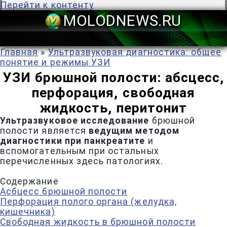
Перейти к контенту
MOLODNEWS
Главная
»
Ультразвуковая диагностика: общее
понятие и режимы УЗИ
УЗИ брюшной полости: абсцесс,
перфорация, свободная
жидкость, перитонит
Ультразвуковое исследование
брюшной
полости является
ведущим методом
диагностики при панкреатите
и
вспомогательным при остальных
перечисленных здесь патологиях.
Содержание
Асбцесс брюшной полости
Перфорация полого органа (желудка,
кишечника)
Свободная жидкость в брюшной полости