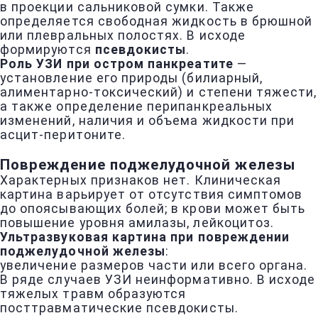
в проекции сальниковой сумки. Также
определяется свободная жидкость в брюшной
или плевральных полостях. В исходе
формируются
псевдокисты
.
Роль УЗИ при остром панкреатите
—
установление его природы (билиарный,
алиментарно-токсический) и степени тяжести,
а также определение перипанкреальных
изменений, наличия и объема жидкости при
асцит-перитоните.
Повреждение поджелудочной железы
Характерных признаков нет. Клиническая
картина варьирует от отсутствия симптомов
до опоясывающих болей; в крови может быть
повышение уровня амилазы, лейкоцитоз.
Ультразвуковая картина при повреждении
поджелудочной железы
:
увеличение размеров части или всего органа.
В ряде случаев УЗИ неинформативно. В исходе
тяжелых травм образуются
посттравматические псевдокисты.