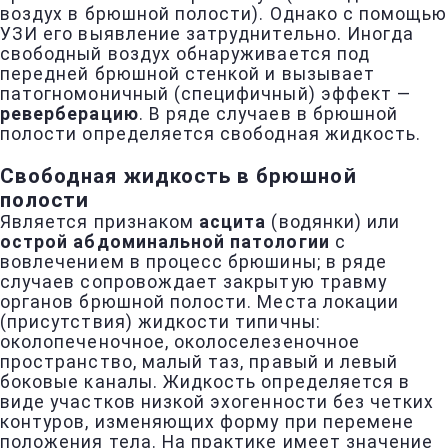
воздух в брюшной полости). Однако с помощью
УЗИ его выявление затруднительно. Иногда
свободный воздух обнаруживается под
передней брюшной стенкой и вызывает
патогномоничный (специфичный) эффект —
реверберацию
. В ряде случаев в брюшной
полости определяется свободная жидкость.
Свободная жидкость в брюшной
полости
Является признаком
асцита
(водянки) или
острой абдоминальной патологии
с
вовлечением в процесс брюшины; в ряде
случаев сопровождает закрытую травму
органов брюшной полости. Места локации
(присутствия) жидкости типичны:
околопеченочное, околоселезеночное
пространство, малый таз, правый и левый
боковые каналы. Жидкость определяется в
виде участков низкой эхогенности без четких
контуров, изменяющих форму при перемене
положения тела. На практике имеет значение