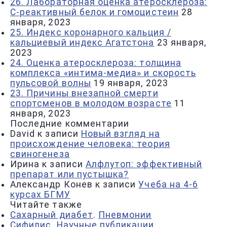
26. Лабораторная оценка атеросклероза:
С-реактивный белок и гомоцистеин
28
января, 2023
25. Индекс коронарного кальция /
кальциевый индекс Агатстона
23 января,
2023
24. Оценка атеросклероза: толщина
комплекса «интима-медиа» и скорость
пульсовой волны
19 января, 2023
23. Причины внезапной смерти
спортсменов в молодом возрасте
11
января, 2023
Последние комментарии
David
к записи
Новый взгляд на
происхождение человека: теория
свиногенеза
Ирина
к записи
Алфлутоп: эффективный
препарат или пустышка?
Александр Конев
к записи
Учеба на 4-6
курсах БГМУ
Читайте также
Сахарный диабет
.
Пневмонии
Сифилис
.
Научные публикации