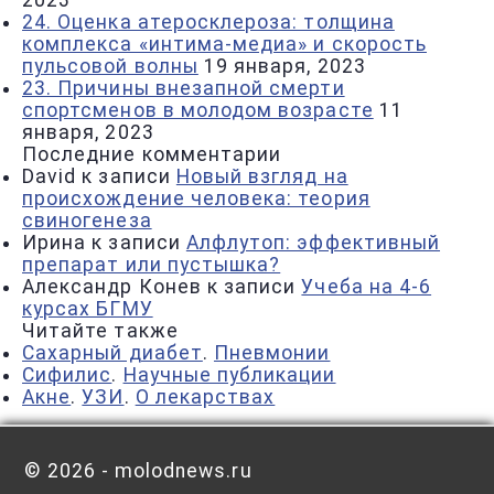
2023
24. Оценка атеросклероза: толщина
комплекса «интима-медиа» и скорость
пульсовой волны
19 января, 2023
23. Причины внезапной смерти
спортсменов в молодом возрасте
11
января, 2023
Последние комментарии
David
к записи
Новый взгляд на
происхождение человека: теория
свиногенеза
Ирина
к записи
Алфлутоп: эффективный
препарат или пустышка?
Александр Конев
к записи
Учеба на 4-6
курсах БГМУ
Читайте также
Сахарный диабет
.
Пневмонии
Сифилис
.
Научные публикации
Акне
.
УЗИ
.
О лекарствах
©
2026 - molodnews.ru