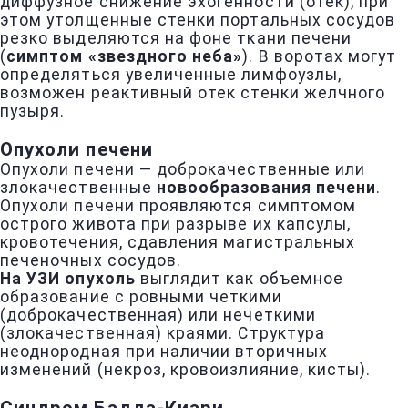
диффузное снижение эхогенности (отек), при
этом утолщенные стенки портальных сосудов
резко выделяются на фоне ткани печени
(
симптом «звездного неба»
). В воротах могут
определяться увеличенные лимфоузлы,
возможен реактивный отек стенки желчного
пузыря.
Опухоли печени
Опухоли печени — доброкачественные или
злокачественные
новообразования печени
.
Опухоли печени проявляются симптомом
острого живота при разрыве их капсулы,
кровотечения, сдавления магистральных
печеночных сосудов.
На УЗИ опухоль
выглядит как объемное
образование с ровными четкими
(доброкачественная) или нечеткими
(злокачественная) краями. Структура
неоднородная при наличии вторичных
изменений (некроз, кровоизлияние, кисты).