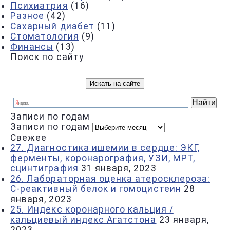
Психиатрия
(16)
Разное
(42)
Сахарный диабет
(11)
Стоматология
(9)
Финансы
(13)
Поиск по сайту
Записи по годам
Записи по годам
Свежее
27. Диагностика ишемии в сердце: ЭКГ,
ферменты, коронарография, УЗИ, МРТ,
сцинтиграфия
31 января, 2023
26. Лабораторная оценка атеросклероза:
С-реактивный белок и гомоцистеин
28
января, 2023
25. Индекс коронарного кальция /
кальциевый индекс Агатстона
23 января,