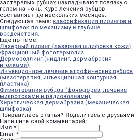
застарелых рубцах накладывают повязку с
гелем на ночь. Курс лечения рубцов
составляет до нескольких месяцев.
Следующая тема:
классификация пилингов и
шлифовок по механизму и глубине
воздействия
.
Еще по теме:
Лазерный пилинг (лазерная шлифовка кожи)
Фракционный фототермолиз
Дермороллинг (нидлинг, дермабразия
иголками)
Инъекционное лечение атрофических рубцов
(мезотерапия, инъекционная контурная
пластика)
Физиотерапия рубцов (фонофорез, лечение
микротоками и радиоволнами)
Хирургическая дермабразия (механическая
шлифовка)
Понравилась статья? Поделитесь с друзьями:
Напишите свой комментарий:
Имя
*
Email
*