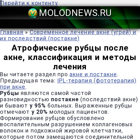
Перейти к контенту
MOLODNEWS
Главная
»
Современное лечение акне (угрей) и
их последствий (постакне)
Атрофические рубцы после
акне, классификация и методы
лечения
Вы читаете раздел про
акне и постакне
.
Предыдущая тема:
IPL-терапия (фототерапия)
при акне
.
Рубцы
являются самой частой
разновидностью
постакне
(последствий акне)
и бывают
у 95%
больных. Выраженные рубцы
отмечают
у 20%
молодых пациентов.
Формирование рубцов обусловлено
воспалительным разрушением коллагеновых
волокон и подкожной жировой клетчатки,
которые потом замещаются соединительной