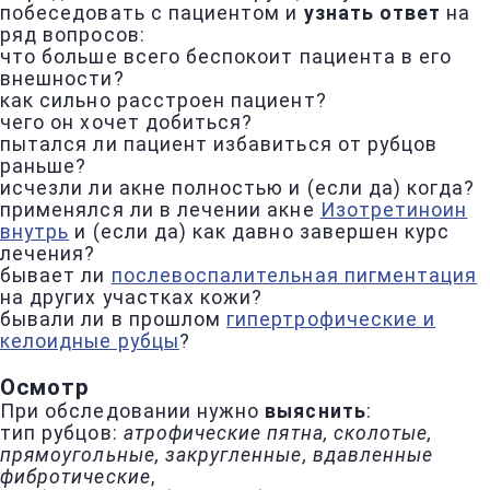
побеседовать с пациентом и
узнать ответ
на
ряд вопросов:
что больше всего беспокоит пациента в его
внешности?
как сильно расстроен пациент?
чего он хочет добиться?
пытался ли пациент избавиться от рубцов
раньше?
исчезли ли акне полностью и (если да) когда?
применялся ли в лечении акне
Изотретиноин
внутрь
и (если да) как давно завершен курс
лечения?
бывает ли
послевоспалительная пигментация
на других участках кожи?
бывали ли в прошлом
гипертрофические и
келоидные рубцы
?
Осмотр
При обследовании нужно
выяснить
:
тип рубцов:
атрофические пятна, сколотые,
прямоугольные, закругленные, вдавленные
фибротические
,