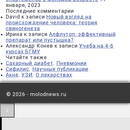
января, 2023
Последние комментарии
David
к записи
Новый взгляд на
происхождение человека: теория
свиногенеза
Ирина
к записи
Алфлутоп: эффективный
препарат или пустышка?
Александр Конев
к записи
Учеба на 4-6
курсах БГМУ
Читайте также
Сахарный диабет
.
Пневмонии
Сифилис
.
Научные публикации
Акне
.
УЗИ
.
О лекарствах
©
2026 - molodnews.ru