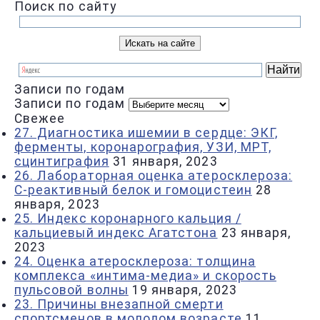
Поиск по сайту
Записи по годам
Записи по годам
Свежее
27. Диагностика ишемии в сердце: ЭКГ,
ферменты, коронарография, УЗИ, МРТ,
сцинтиграфия
31 января, 2023
26. Лабораторная оценка атеросклероза:
С-реактивный белок и гомоцистеин
28
января, 2023
25. Индекс коронарного кальция /
кальциевый индекс Агатстона
23 января,
2023
24. Оценка атеросклероза: толщина
комплекса «интима-медиа» и скорость
пульсовой волны
19 января, 2023
23. Причины внезапной смерти
спортсменов в молодом возрасте
11