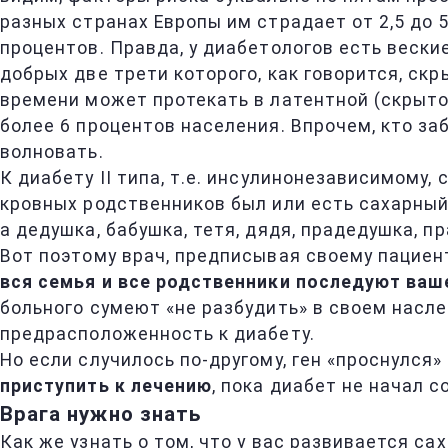
разных странах Европы им страдает от 2,5 до 
процентов. Правда, у диабетологов есть вески
добрых две трети которого, как говорится, ск
времени может протекать в латентной (скрыто
более 6 процентов населения. Впрочем, кто заб
волновать.
К диабету II типа, т.е. инсулинонезависимому
кровных родственников был или есть сахарный
а дедушка, бабушка, тетя, дядя, прадедушка, 
Вот поэтому врач, предписывая своему пациент
вся семья и все родственники последуют ваш
больного сумеют «не разбудить» в своем насл
предрасположенность к диабету.
Но если случилось по-другому, ген «проснулся
приступить к лечению
, пока диабет не начал
Врага нужно знать
Как же узнать о том, что у вас развивается 