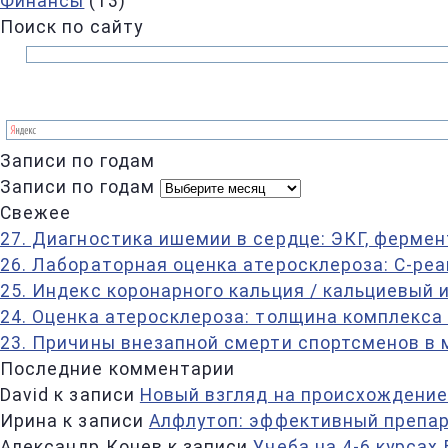
Финансы
(13)
Поиск по сайту
Записи по годам
Записи по годам
Свежее
27. Диагностика ишемии в сердце: ЭКГ, фермен
26. Лабораторная оценка атеросклероза: С-ре
25. Индекс коронарного кальция / кальциевый 
24. Оценка атеросклероза: толщина комплекса
23. Причины внезапной смерти спортсменов в
Последние комментарии
David
к записи
Новый взгляд на происхождение
Ирина
к записи
Алфлутоп: эффективный препар
Александр Конев
к записи
Учеба на 4-6 курсах