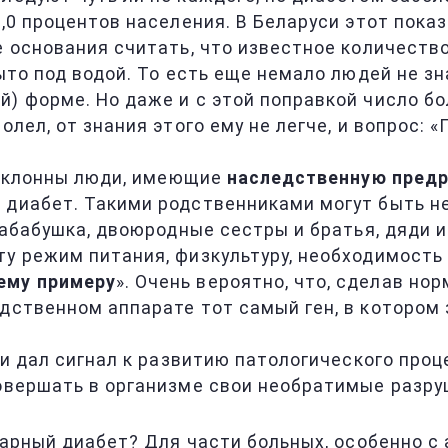
5,0 процентов населения. В Беларуси этот пока
е основания считать, что известное количеств
рыто под водой. То есть еще немало людей не з
й) форме. Но даже и с этой поправкой число б
олел, от знания этого ему не легче, и вопрос: 
, склонны люди, имеющие
наследственную пред
 диабет. Такими родственниками могут быть не
прабабушка, двоюродные сестры и братья, дяди 
у режим питания, физкультуру, необходимость 
ему примеру
». Очень вероятно, что, сделав но
едственном аппарате тот самый ген, в котором
» и дал сигнал к развитию патологического про
 совершать в организме свои необратимые разр
сахарный диабет? Для части больных, особенно