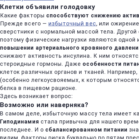
Клетки объявили голодовку
Какие факторы
способствуют снижению актив
Прежде всего —
избыточный вес
, или ожирени
сверстники с нормальной массой тела. Другой
поэтому физические нагрузки являются одной 
повышении артериального кровяного давлени
снижают активность инсулина. К ним относятс
стероидные гормоны. Даже
особенности пита
клеток различных органов и тканей. Например
(особенно легкоусвояемых, к которым относят
белка в пищевом рационе.
Здесь возникает вопрос:
Возможно или наверняка?
В самом деле, избыточную массу тела имеет ка
Гиподинамия
стала привычна для нашего време
последнее. И о
сбалансированном питании
зна
видим, факторы риска буквально по пятам прес