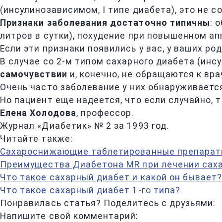
(инсулинозависимом, I типе диабета), это не 
Признаки заболевания достаточно типичны
: 
литров в сутки), похудение при повышенном ап
Если эти признаки появились у вас, у ваших ро
В случае со 2-м типом сахарного диабета (ин
самочувствии
и, конечно, не обращаются к вра
Очень часто заболевание у них обнаруживает
Но пациент еще надеется, что если случайно, т
Елена Холодова
, профессор.
Журнал «Диабетик» № 2 за 1993 год.
Читайте также:
Сахароснижающие таблетированные препараты 
Преимущества Диабетона MR при лечении саха
Что такое сахарный диабет и какой он бывает
Что такое сахарный диабет 1-го типа?
Понравилась статья? Поделитесь с друзьями:
Напишите свой комментарий: