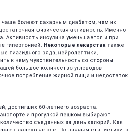
аз чаще болеют сахарным диабетом, чем их
недостаточная физическая активность. Именно
а. Активность инсулина уменьшается и при
ые гипертонией.
Некоторые лекарства
также
ые тиазидного ряда, нейролептики,
ить к нему чувствительность со стороны
жащей большое количество углеводов
ыточное потребление жирной пищи и недостаток
й, достигших 60-летнего возраста.
ранспорте и прогулкой пешком выбирают
т количество съеденных за день калорий. Как
евают далеко не все. По данным статистики, в