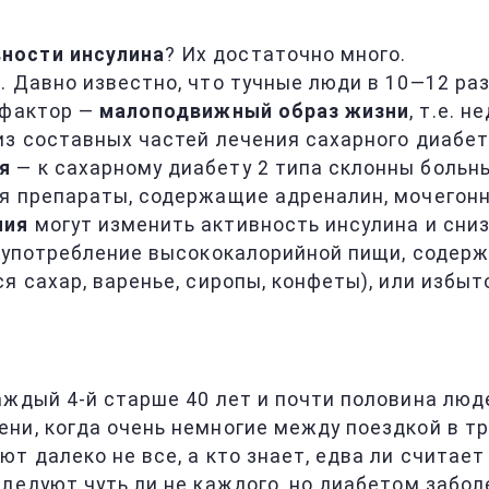
ности инсулина
? Их достаточно много.
е. Давно известно, что тучные люди в 10—12 р
 фактор —
малоподвижный образ жизни
, т.е. 
из составных частей лечения сахарного диабет
я
— к сахарному диабету 2 типа склонны больн
я препараты, содержащие адреналин, мочегонн
ния
могут изменить активность инсулина и сниз
, употребление высококалорийной пищи, содер
ся сахар, варенье, сиропы, конфеты), или изб
ждый 4-й старше 40 лет и почти половина люде
ни, когда очень немногие между поездкой в т
ют далеко не все, а кто знает, едва ли считае
ледуют чуть ли не каждого, но диабетом забол