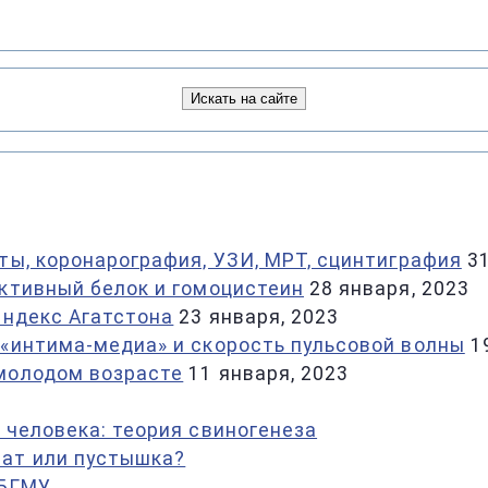
ты, коронарография, УЗИ, МРТ, сцинтиграфия
3
активный белок и гомоцистеин
28 января, 2023
индекс Агатстона
23 января, 2023
 «интима-медиа» и скорость пульсовой волны
1
 молодом возрасте
11 января, 2023
 человека: теория свиногенеза
ат или пустышка?
 БГМУ