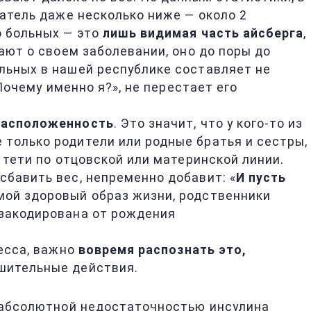
затель даже несколько ниже — около 2
о больных — это
лишь видимая часть айсберга
,
нают о своем заболевании, оно до поры до
ольных в нашей республике составляет не
«Почему именно я?», не перестает его
расположенность
. Это значит, что у кого-то из
 только родители или родные братья и сестры,
и тети по отцовской или материнской линии.
сбавить вес, непременно добавит: «
И пусть
рмой здоровый образ жизни, родственники
 закодирована от рождения
цесса, важно
вовремя распознать это,
ушительные действия.
 с абсолютной недостаточностью инсулина