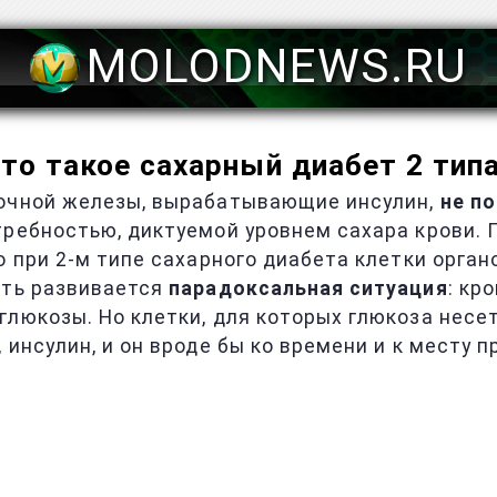
MOLODNEWS.RU
то такое сахарный диабет 2 тип
дочной железы, вырабатывающие инсулин,
не п
требностью, диктуемой уровнем сахара крови. 
о при 2-м типе сахарного диабета клетки орга
ять развивается
парадоксальная ситуация
: кр
люкозы. Но клетки, для которых глюкоза несет
 инсулин, и он вроде бы ко времени и к месту 