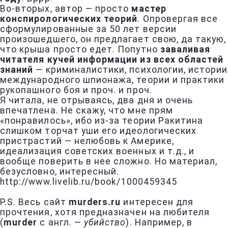
Во-вторых, автор — просто
мастер
конспирологических теорий
. Опровергая все
сформулированные за 50 лет версии
произошедшего, он предлагает свою, да такую,
что крыша просто едет. Попутно
заваливая
читателя кучей информации из всех областей
знаний
— криминалистики, психологии, истории
международного шпионажа, теории и практики
рукопашного боя и проч. и проч.
Я читала, не отрываясь, два дня и очень
впечатлена. Не скажу, что мне прям
«понравилось», ибо из-за теории Ракитина
слишком торчат уши его идеологических
пристрастий — нелюбовь к Америке,
идеализация советских военных и т.д., и
вообще поверить в нее сложно. Но материал,
безусловно, интересный.
http://www.livelib.ru/book/1000459345
P.S. Весь сайт
murders.ru
интересен для
прочтения, хотя предназначен на любителя
(
murder
с англ. —
убийство
). Например, в