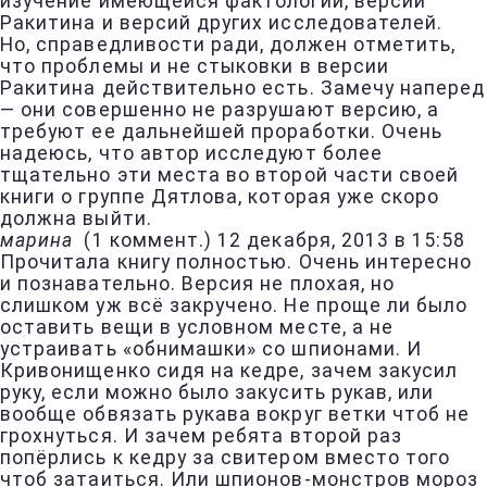
изучение имеющейся фактологии, версии
Ракитина и версий других исследователей.
Но, справедливости ради, должен отметить,
что проблемы и не стыковки в версии
Ракитина действительно есть. Замечу наперед
— они совершенно не разрушают версию, а
требуют ее дальнейшей проработки. Очень
надеюсь, что автор исследуют более
тщательно эти места во второй части своей
книги о группе Дятлова, которая уже скоро
должна выйти.
марина
(
1 коммент.
)
12 декабря, 2013 в 15:58
Прочитала книгу полностью. Очень интересно
и познавательно. Версия не плохая, но
слишком уж всё закручено. Не проще ли было
оставить вещи в условном месте, а не
устраивать «обнимашки» со шпионами. И
Кривонищенко сидя на кедре, зачем закусил
руку, если можно было закусить рукав, или
вообще обвязать рукава вокруг ветки чтоб не
грохнуться. И зачем ребята второй раз
попёрлись к кедру за свитером вместо того
чтоб затаиться. Или шпионов-монстров мороз