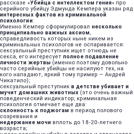
рассказе «
Убийца с интеллектом гения
» про
серийного убийцу Эдмунда Кемпера указан ряд
интересных фактов из криминальной
психологии
:
Именно Кемпер сформулировал
несколько
принципиально важных аксиом
,
справедливость которых ныне никем из
криминальных психологов не оспаривается:
сексуальный преступник ищет отнюдь не
секса, его интересует
полное подавление
личности жертвы
(именно поэтому довольно
часто серийные убийцы не насилуют тех, на
кого нападают, яркий тому пример — Андрей
Чикатило);
сексуальный преступник
в детстве убивает и
мучит домашних животных
(это очень важный
поведенческий индикатор; криминальная
психология отмечает еще два:
склонность к поджогам
в период полового
созревания и
недержание мочи
вплоть до 18-20-летнего
возраста;