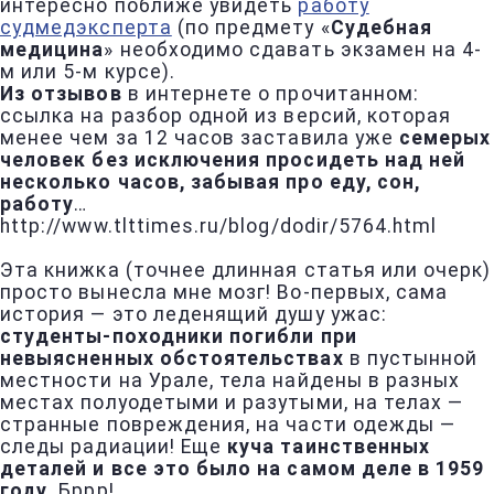
интересно поближе увидеть
работу
судмедэксперта
(по предмету «
Судебная
медицина
» необходимо сдавать экзамен на 4-
м или 5-м курсе).
Из отзывов
в интернете о прочитанном:
ссылка на разбор одной из версий, которая
менее чем за 12 часов заставила уже
семерых
человек без исключения просидеть над ней
несколько часов, забывая про еду, сон,
работу
…
http://www.tlttimes.ru/blog/dodir/5764.html
Эта книжка (точнее длинная статья или очерк)
просто вынесла мне мозг! Во-первых, сама
история — это леденящий душу ужас:
студенты-походники погибли при
невыясненных обстоятельствах
в пустынной
местности на Урале, тела найдены в разных
местах полуодетыми и разутыми, на телах —
странные повреждения, на части одежды —
следы радиации! Еще
куча таинственных
деталей и все это было на самом деле в 1959
году
. Бррр!