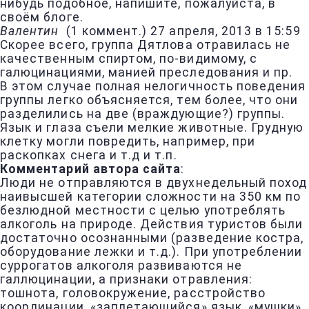
нибудь подобное, напишите, пожалуйста, в
своём блоге.
Валентин
(
1 коммент.
)
27 апреля, 2013 в 15:59
Скорее всего, группа Дятлова отравилась не
качественным спиртом, по-видимому, с
галюцинациями, манией преследования и пр.
В этом случае полная нелогичность поведения
группы легко объясняется, тем более, что они
разделились на две (враждующие?) группы.
Язык и глаза съели мелкие животные. Грудную
клетку могли повредить, например, при
раскопках снега и т.д и т.п.
Комментарий автора сайта
:
Люди не отправляются в двухнедельный поход
наивысшей категории сложности на 350 км по
безлюдной местности с целью употреблять
алкоголь на природе. Действия туристов были
достаточно осознанными (разведение костра,
оборудование лежки и т.д.). При употреблении
суррогатов алкоголя развиваются не
галлюцинации, а признаки отравления:
тошнота, головокружение, расстройство
координации, «заплетающийся» язык, «мушки»