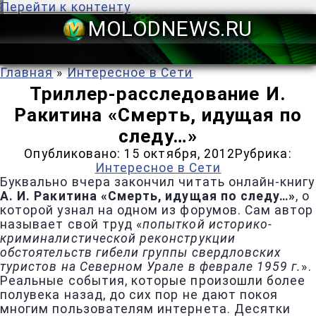
Перейти к контенту
MOLODNEWS
Главная
»
Интересное в Сети
Триллер-расследование И.
Ракитина «Смерть, идущая по
следу…»
Опубликовано:
15 октября, 2012
Рубрика:
Интересное в Сети
Буквально вчера закончил читать онлайн-книгу
А. И. Ракитина «Смерть, идущая по следу…»
, о
которой узнал на одном из форумов. Сам автор
называет свой труд «
попыткой историко-
криминалистической реконструкции
обстоятельств гибели группы свердловских
туристов на Северном Урале в феврале 1959 г.
».
Реальные события, которые произошли более
полувека назад, до сих пор не дают покоя
многим пользователям интернета. Десятки