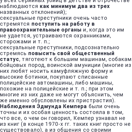
у всех серийных убийц в детстве и отрочестве
наблюдаются
как минимум два из трех
названных отклонений);
сексуальные преступники очень часто
стремятся
поступить на работу в
правоохранительные органы
и, когда это им
не удается, устраиваются охранниками,
сторожами и т. п.;
сексуальные преступники, подсознательно
стремясь
повысить свой общественный
статус
, тяготеют к большим машинам, собакам
бойцовых пород, воинской амуниции (многие из
них любят носить камуфляжную форму и
высокие ботинки, покупают списанные
полицейские автомашины, либо машины,
похожие на полицейские и т. п.; при этом
многие из них даже не могут объяснить, чем
же именно обусловлены их пристрастия).
Наблюдения Эдмунда Кемпера
были очень
точны и их особая ценность состояла в том,
что все, о чем он говорил, Кемпер узнавал не
из книг (в конце 1970-х гг. таких книг просто не
существовало), а из общения со своими