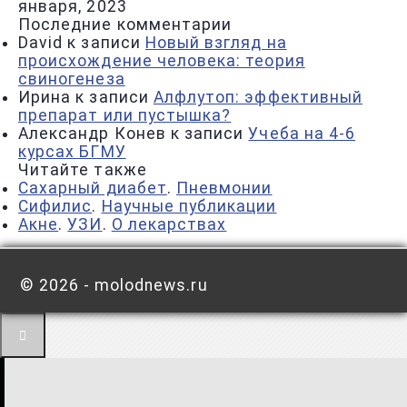
января, 2023
Последние комментарии
David
к записи
Новый взгляд на
происхождение человека: теория
свиногенеза
Ирина
к записи
Алфлутоп: эффективный
препарат или пустышка?
Александр Конев
к записи
Учеба на 4-6
курсах БГМУ
Читайте также
Сахарный диабет
.
Пневмонии
Сифилис
.
Научные публикации
Акне
.
УЗИ
.
О лекарствах
©
2026 - molodnews.ru