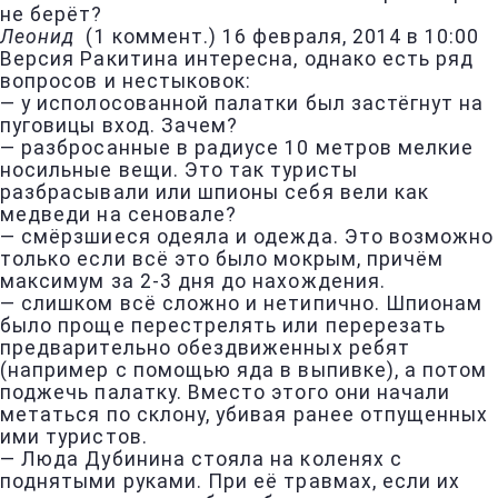
не берёт?
Леонид
(
1 коммент.
)
16 февраля, 2014 в 10:00
Версия Ракитина интересна, однако есть ряд
вопросов и нестыковок:
— у исполосованной палатки был застёгнут на
пуговицы вход. Зачем?
— разбросанные в радиусе 10 метров мелкие
носильные вещи. Это так туристы
разбрасывали или шпионы себя вели как
медведи на сеновале?
— смёрзшиеся одеяла и одежда. Это возможно
только если всё это было мокрым, причём
максимум за 2-3 дня до нахождения.
— слишком всё сложно и нетипично. Шпионам
было проще перестрелять или перерезать
предварительно обездвиженных ребят
(например с помощью яда в выпивке), а потом
поджечь палатку. Вместо этого они начали
метаться по склону, убивая ранее отпущенных
ими туристов.
— Люда Дубинина стояла на коленях с
поднятыми руками. При её травмах, если их