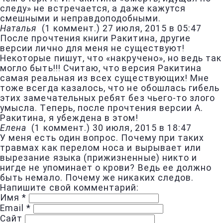
следу» не встречается, а даже кажутся
смешными и неправдоподобными.
Наталья
(
1 коммент.
)
27 июля, 2015 в 05:47
После прочтения книги Ракитина, другие
версии лично для меня не существуют!
Некоторые пишут, что «накручено», но ведь так
могло быть!!! Считаю, что версия Ракитина
самая реальная из всех существующих! Мне
тоже всегда казалось, что не обошлась гибель
этих замечательных ребят без чьего-то злого
умысла. Теперь, после прочтения версии А.
Ракитина, я убеждена в этом!
Елена
(
1 коммент.
)
30 июля, 2015 в 18:47
У меня есть один вопрос. Почему при таких
травмах как перелом носа и вырывает или
вырезание языка (прижизненные) никто и
нигде не упоминает о крови? Ведь ее должно
быть немало. Почему же никаких следов.
Напишите свой комментарий:
Имя
*
Email
*
Сайт