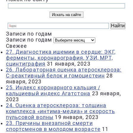
Записи по годам
Записи по годам
Свежее
27. Диагностика ишемии в сердце: ЭКГ,
ферменты, коронарография, УЗИ, МРТ,
сцинтиграфия
31 января, 2023
26. Лабораторная оценка атеросклероза:
С-реактивный белок и гомоцистеин
28
января, 2023
25. Индекс коронарного кальция /
кальциевый индекс Агатстона
23 января,
2023
24. Оценка атеросклероза: толщина
комплекса «интима-медиа» и скорость
пульсовой волны
19 января, 2023
23. Причины внезапной смерти
спортсменов в молодом возрасте
11