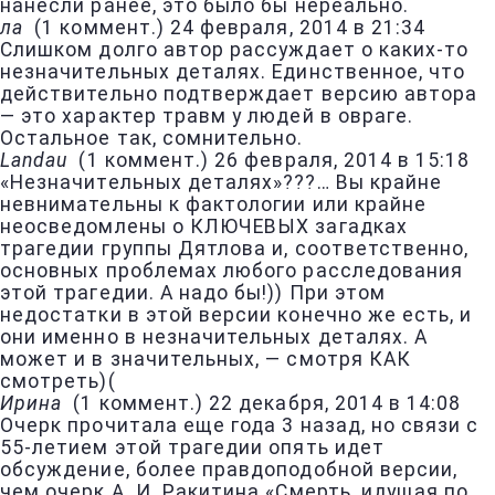
нанесли ранее, это было бы нереально.
ла
(
1 коммент.
)
24 февраля, 2014 в 21:34
Слишком долго автор рассуждает о каких-то
незначительных деталях. Единственное, что
действительно подтверждает версию автора
— это характер травм у людей в овраге.
Остальное так, сомнительно.
Landau
(
1 коммент.
)
26 февраля, 2014 в 15:18
«Незначительных деталях»???… Вы крайне
невнимательны к фактологии или крайне
неосведомлены о КЛЮЧЕВЫХ загадках
трагедии группы Дятлова и, соответственно,
основных проблемах любого расследования
этой трагедии. А надо бы!)) При этом
недостатки в этой версии конечно же есть, и
они именно в незначительных деталях. А
может и в значительных, — смотря КАК
смотреть)(
Ирина
(
1 коммент.
)
22 декабря, 2014 в 14:08
Очерк прочитала еще года 3 назад, но связи с
55-летием этой трагедии опять идет
обсуждение, более правдоподобной версии,
чем очерк А. И. Ракитина «Смерть, идущая по