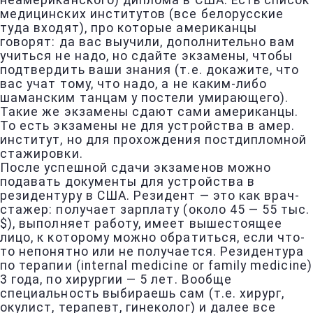
неамериканского) диплома в США. Есть список
медицинских институтов (все белорусские
туда входят), про которые американцы
говорят: да вас выучили, дополнительно вам
учиться не надо, но сдайте экзамены, чтобы
подтвердить ваши знания (т.е. докажите, что
вас учат тому, что надо, а не каким-либо
шаманским танцам у постели умирающего).
Такие же экзамены сдают сами американцы.
То есть экзамены не для устройства в амер.
институт, но для прохождения постдипломной
стажировки.
После успешной сдачи экзаменов можно
подавать документы для устройства в
резидентуру в США. Резидент — это как врач-
стажер: получает зарплату (около 45 — 55 тыс.
$), выполняет работу, имеет вышестоящее
лицо, к которому можно обратиться, если что-
то непонятно или не получается. Резидентура
по терапии (internal medicine or family medicine)
3 года, по хирургии — 5 лет. Вообще
специальность выбираешь сам (т.е. хирург,
окулист, терапевт, гинеколог) и далее все