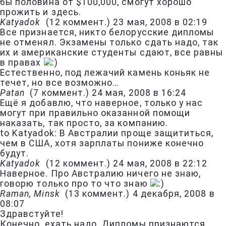
бы половина от $100,000, смогут хорошо
прожить и здесь.
Katyadok
(
12 коммент.
)
23 мая, 2008 в 02:19
Все признается, никто белорусские дипломы
не отменял. Экзамены только сдать надо, так
их и американские студенты сдают, все равны
в правах
Естественно, под лежачий камень коньяк не
течет, но все возможно…
Patan
(
7 коммент.
)
24 мая, 2008 в 16:24
Ещё я добавлю, что наверное, только у нас
могут при правильно оказанной помощи
наказать, так просто, за компанию.
to Katyadok: В Австралии проще защититься,
чем в США, хотя зарплаты пониже конечно
будут.
Katyadok
(
12 коммент.
)
24 мая, 2008 в 22:12
Наверное. Про Австралию ничего не знаю,
говорю только про то что знаю
Raman, Minsk
(
13 коммент.
)
4 декабря, 2008 в
08:07
Здравстуйте!
Конечно, ехать надо. Дипломы признаются,