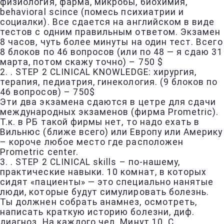
физиология, фарма, микробы, биохимия,
behavioral scince (помесь психиатрии и
социалки). Все сдается на английском в виде
тестов с одним правильным ответом. Экзамен
8 часов, чуть более минуты на один тест. Всего
8 блоков по 46 вопросов (или по 48 — я сдаю 31
марта, потом скажу точно) – 750 $
2. . STEP 2 CLINICAL KNOWLEDGE: хирургия,
терапия, педиатрия, гинекология. (9 блоков по
46 вопросов) – 750$
Эти два экзамена сдаются в цетре для сдачи
международных экзаменов (фирма Prometric).
Т.к. в РБ такой фирмы нет, то надо ехать в
Вильнюс (ближе всего) или Европу или Америку
– короче любое место где расположен
Prometric center.
3. . STEP 2 CLINICAL skills – по-нашему,
практические навыки. 10 комнат, в которых
сидят «пациенты» — это специально нанятые
люди, которые будут симулировать болезнь.
Ты должнен собрать анамнез, осмотреть,
написать краткую историю болезни, диф.
диагноз. На каждого чел. Минут 10. С