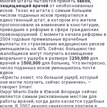
Многие штаты пытаются принять
закон,
защищающий врачей
от необоснованных
исков. Техас из штата с самым большим
числом поданных исков превратился в
единственный штат, в котором его жители
проголосовали за изменения в конституции,
приведшие к реформе в сфере гражданских
правонарушений. С момента начала реформы в
2004 годовые премиальные врачебные
выплаты по страхованию медицинских рисков
уменьшились на 40%. Сейчас большинство
жалобщиков могут получить возмещение
морального ущерба в размере $
250,000
для
врачей и $
500,000
для больниц. Что интересно,
число поданных исков уменьшилось почти
вдвое.
«
Юристы знают, что большой ущерб, который
они могли получить, сейчас ограничен
», —
говорит Smarr.
Округ Miami-Dade в Южной Флориде сейчас
является самым рискованным местом для
работы врачей, когда дело касается судебных
исков. В 2007 акушер-гинекологи платили в