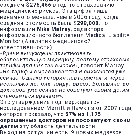
среднем $
275,466
в год по страхованию
медицинских рисков. Эта цифра лишь
ненамного меньше, чем в 2006 году, когда
средняя стоимость была $
299,000
, по
информации
Mike Matray
, редактора
информационного бюллетеня Medical Liability
Monitor (Аналитик медицинской
ответственности).
«
Врачи вынуждены практиковать
оборонительную медицину, поэтому страховые
тарифы для них так высоки
», говорит Matray.
«
Но тарифы выравниваются и снижаются уже
сейчас. Однако история повторяется, и через
несколько лет они пойдут вверх. Большинство
докторов уже сейчас не советуют своим детям
становиться врачами
».
Это утверждение подтверждается
исследованием Merritt и Hawkins от 2007 года,
которое показало, что
57% из 1,175
опрошенных докторов не посоветуют своим
детям
эту область деятельности.
Выход из ситуации есть. 9 новых медвузов