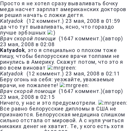
Просто я не хотел сразу вываливать бочку
меда насчет зарплат американских докторов
и решил начать с ложки дегтя.
Katyadok
(
12 коммент.
)
23 мая, 2008 в 01:59
да что тут вываливать, ясно, что гораздо
лучше эрбэшных
Врач скорой помощи
(
1647 коммент.
)
(автор)
23 мая, 2008 в 02:08
Katyadok
, это я специально о плохом тоже
пишу, чтобы белорусские врачи толпами не
ринулись в Америку. Скажут потом, что это я
во всем виноват
Katyadok
(
12 коммент.
)
23 мая, 2008 в 02:11
Беру огонь на себя: уезжайте, уважаемые
врачи, не пожалеете!
Врач скорой помощи
(
1647 коммент.
)
(автор)
23 мая, 2008 в 02:15
Ничего, у нас и это предусмотрели.
Все равно белорусские дипломы в США не
признаются. Белорусская медицина слишком
сильно отстала от мировой. А с нуля учиться
никаких денег не хватит. Те, у кого есть хотя