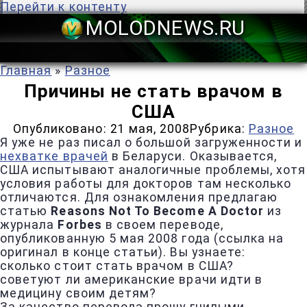
Перейти к контенту
MOLODNEWS
Главная
»
Разное
Причины не стать врачом в
США
Опубликовано:
21 мая, 2008
Рубрика:
Разное
Я уже не раз писал о большой загруженности и
нехватке врачей
в Беларуси. Оказывается,
США испытывают аналогичные проблемы, хотя
условия работы для докторов там несколько
отличаются. Для ознакомления предлагаю
статью
Reasons Not To Become A Doctor
из
журнала
Forbes
в своем переводе,
опубликованную 5 мая 2008 года (ссылка на
оригинал в конце статьи). Вы узнаете:
сколько стоит стать врачом в США?
советуют ли американские врачи идти в
медицину своим детям?