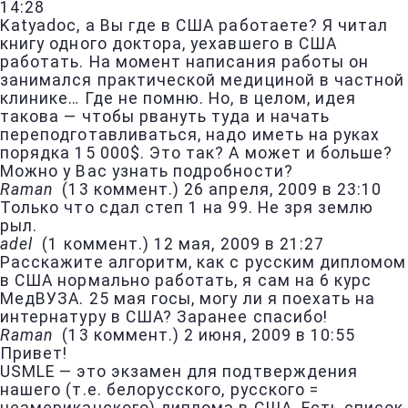
14:28
Katyadoc, а Вы где в США работаете? Я читал
книгу одного доктора, уехавшего в США
работать. На момент написания работы он
занимался практической медициной в частной
клинике… Где не помню. Но, в целом, идея
такова — чтобы рвануть туда и начать
переподготавливаться, надо иметь на руках
порядка 15 000$. Это так? А может и больше?
Можно у Вас узнать подробности?
Raman
(
13 коммент.
)
26 апреля, 2009 в 23:10
Только что сдал степ 1 на 99. Не зря землю
рыл.
adel
(
1 коммент.
)
12 мая, 2009 в 21:27
Расскажите алгоритм, как с русским дипломом
в США нормально работать, я сам на 6 курс
МедВУЗА. 25 мая госы, могу ли я поехать на
интернатуру в США? Заранее спасибо!
Raman
(
13 коммент.
)
2 июня, 2009 в 10:55
Привет!
USMLE — это экзамен для подтверждения
нашего (т.е. белорусского, русского =