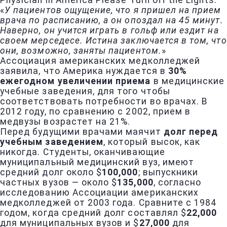
Physician in America Please Turn off the Lights.
«
У пациентов ощущение, что я пришел на прием
врача по расписанию, а он опоздал на 45 минут.
Наверно, он учится играть в гольф или ездит на
своем мерседесе. Истина заключается в том, что
они, возможно, заняты пациентом.
»
Ассоциация американских медколледжей
заявила, что Америка нуждается в
30%
ежегодном увеличении приема
в медицинские
учебные заведения, для того чтобы
соответствовать потребности во врачах. В
2012 году, по сравнению с 2002, прием в
медвузы возрастет на 21%.
Перед будущими врачами маячит
долг перед
учебным заведением
, который высок, как
никогда. Студенты, оканчивающие
муниципальный медицинский вуз, имеют
средний долг около $
100,000
; выпускники
частных вузов — около $
135,000
, согласно
исследованию Ассоциации американских
медколледжей от 2003 года. Сравните с 1984
годом, когда средний долг составлял $
22,000
для муниципальных вузов и $
27,000
для