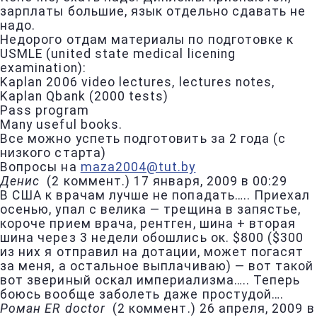
зарплаты большие, язык отдельно сдавать не
надо.
Недорого отдам материалы по подготовке к
USMLE (united state medical licening
examination):
Kaplan 2006 video lectures, lectures notes,
Kaplan Qbank (2000 tests)
Pass program
Many useful books.
Все можно успеть подготовить за 2 года (с
низкого старта)
Вопросы на
maza2004@tut.by
Денис
(
2 коммент.
)
17 января, 2009 в 00:29
В США к врачам лучше не попадать….. Приехал
осенью, упал с велика — трещина в запястье,
короче прием врача, рентген, шина + вторая
шина через 3 недели обошлись ок. $800 ($300
из них я отправил на дотации, может погасят
за меня, а остальное выплачиваю) — вот такой
вот звериный оскал империализма….. Теперь
боюсь вообще заболеть даже простудой….
Роман ER doctor
(
2 коммент.
)
26 апреля, 2009 в