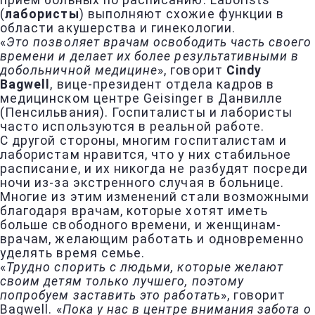
прием больных по расписанию. Laborists
(
лабористы
) выполняют схожие функции в
области акушерства и гинекологии.
«
Это позволяет врачам освободить часть своего
времени и делает их более результативными в
добольничной медицине
», говорит
Cindy
Bagwell
, вице-президент отдела кадров в
медицинском центре Geisinger в Данвилле
(Пенсильвания). Госпиталисты и лабористы
часто используются в реальной работе.
С другой стороны, многим госпиталистам и
лабористам нравится, что у них стабильное
расписание, и их никогда не разбудят посреди
ночи из-за экстренного случая в больнице.
Многие из этим изменений стали возможными
благодаря врачам, которые хотят иметь
больше свободного времени, и женщинам-
врачам, желающим работать и одновременно
уделять время семье.
«
Трудно спорить с людьми, которые желают
своим детям только лучшего, поэтому
попробуем заставить это работать
», говорит
Bagwell. «
Пока у нас в центре внимания забота о