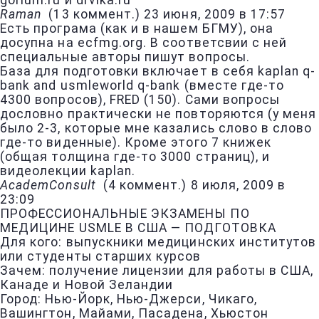
gorlum.ru и drvika.ru
Raman
(
13 коммент.
)
23 июня, 2009 в 17:57
Есть програма (как и в нашем БГМУ), она
досупна на ecfmg.org. В соответсвии с ней
специальные авторы пишут вопросы.
База для подготовки включает в себя kaplan q-
bank and usmleworld q-bank (вместе где-то
4300 вопросов), FRED (150). Сами вопросы
дословно практически не повторяются (у меня
было 2-3, которые мне казались слово в слово
где-то виденные). Кроме этого 7 книжек
(общая толщина где-то 3000 страниц), и
видеолекции kaplan.
AcademConsult
(
4 коммент.
)
8 июля, 2009 в
23:09
ПРОФЕССИОНАЛЬНЫЕ ЭКЗАМЕНЫ ПО
МЕДИЦИНЕ USMLE В США — ПОДГОТОВКА
Для кого: выпускники медицинских институтов
или студенты старших курсов
Зачем: получение лицензии для работы в США,
Канаде и Новой Зеландии
Город: Нью-Йорк, Нью-Джерси, Чикаго,
Вашингтон, Майами, Пасадена, Хьюстон