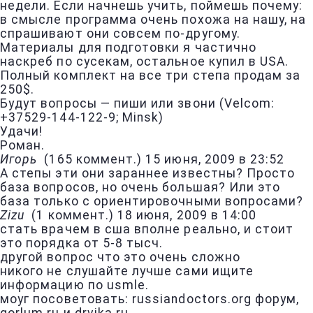
недели. Если начнешь учить, поймешь почему:
в смысле программа очень похожа на нашу, на
спрашивают они совсем по-другому.
Материалы для подготовки я частично
наскреб по сусекам, остальное купил в USA.
Полный комплект на все три степа продам за
250$.
Будут вопросы — пиши или звони (Velcom:
+37529-144-122-9; Minsk)
Удачи!
Роман.
Игорь
(
165 коммент.
)
15 июня, 2009 в 23:52
А степы эти они зараннее известны? Просто
база вопросов, но очень большая? Или это
база только с ориентировочными вопросами?
Zizu
(
1 коммент.
)
18 июня, 2009 в 14:00
стать врачем в сша вполне реально, и стоит
это порядка от 5-8 тысч.
другой вопрос что это очень сложно
никого не слушайте лучше сами ищите
информацию по usmle.
моуг посоветовать: russiandoctors.org форум,