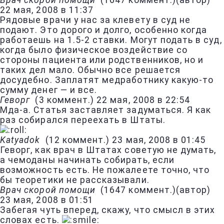
Врач скорой помощи
(
1647 коммент.
)
(автор)
22 мая, 2008 в 11:37
Рядовые врачи у нас за клевету в суд не
подают. Это дорого и долго, особенно когда
работаешь на 1.5-2 ставки. Могут подать в суд,
когда было физическое воздействие со
стороны пациента или родственников, но и
таких дел мало. Обычно все решается
досудебно. Заплатят медработнику какую-то
сумму денег — и все.
Геворг
(
3 коммент.
)
22 мая, 2008 в 22:54
Мда-а. Статья заставляет задуматься. Я как
раз собирался переехать в Штаты.
Katyadok
(
12 коммент.
)
23 мая, 2008 в 01:45
Геворг, как врач в Штатах советую не думать,
а чемоданы начинать собирать, если
возможность есть. Не пожалеете точно, что
бы теоретики не рассказывали.
Врач скорой помощи
(
1647 коммент.
)
(автор)
23 мая, 2008 в 01:51
Забегая чуть вперед, скажу, что смысл в этих
словах есть.