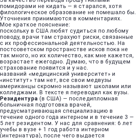
За качество перевода прошу гнилыми
помидорами не кидать — я старался, хотя
филологическое образование не помешало бы.
Уточнения принимаются в комментариях.
Мое краткое пояснение:
поскольку в США любят судиться по любому
поводу, врачи там страхуют риски, связанные
с их профессиональной деятельностью. На
постсоветском пространстве исков пока не
так много, но их количество, как мне кажется,
возрастает ежегодно. Думаю, что в будущем
страхование появится и у нас.
названий «медицинский университет» и
«институт» там нет, все свои медвузы
американцы скромно называют школами или
колледжами. В тексте я переводил как вузы.
Резидентура
(в США) — последипломная
больничная подготовка врачей,
предусматривающая специализацию в
течение одного года интерном и в течение 3 —
5 лет резидентом. У нас для сравнения: 6 лет
учебы в вузе + 1 год работа интерном
(интернатура), после чего выдается