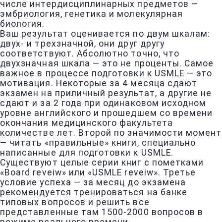
числе интердисциплинарных предметов —
эмбриология, генетика и молекулярная
биология.
Ваш результат оценивается по двум шкалам:
двух- и трехзначной, они друг другу
соответствуют. Абсолютно точно, что
двухзначная шкала — это не проценты. Самое
важное в процессе подготовки к USMLE — это
мотивация. Некоторые за 4 месяца сдают
экзамен на приличный результат, а другие не
сдают и за 2 года при одинаковом исходном
уровне английского и прошедшем со времени
окончания медицинского факультета
количестве лет. Второй по значимости момент
— читать «правильные» книги, специально
написанные для подготовки к USMLE.
Существуют целые серии книг с пометками
«Board reveiw» или «USMLE reveiw». Третье
условие успеха — за месяц до экзамена
рекомендуется тренироваться на банке
типовых вопросов и решить все
представленные там 1500-2000 вопросов в