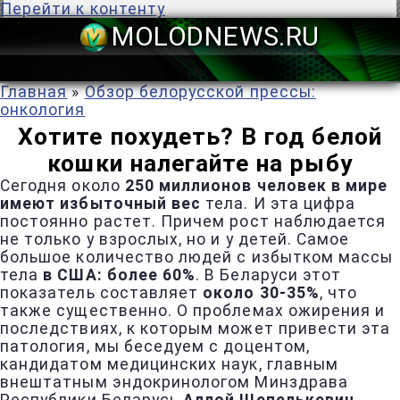
Перейти к контенту
MOLODNEWS
Главная
»
Обзор белорусской прессы:
онкология
Хотите похудеть? В год белой
кошки налегайте на рыбу
Сегодня около
250 миллионов человек в мире
имеют избыточный вес
тела. И эта цифра
постоянно растет. Причем рост наблюдается
не только у взрослых, но и у детей. Самое
большое количество людей с избытком массы
тела
в США: более 60%
. В Беларуси этот
показатель составляет
около 30-35%
, что
также существенно. О проблемах ожирения и
последствиях, к которым может привести эта
патология, мы беседуем с доцентом,
кандидатом медицинских наук, главным
внештатным эндокринологом Минздрава