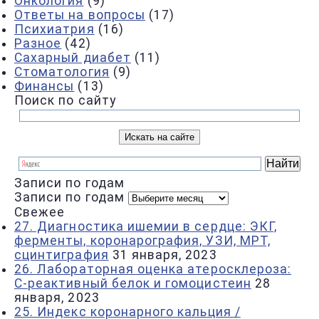
Онкология
(9)
Ответы на вопросы
(17)
Психиатрия
(16)
Разное
(42)
Сахарный диабет
(11)
Стоматология
(9)
Финансы
(13)
Поиск по сайту
Записи по годам
Записи по годам
Свежее
27. Диагностика ишемии в сердце: ЭКГ,
ферменты, коронарография, УЗИ, МРТ,
сцинтиграфия
31 января, 2023
26. Лабораторная оценка атеросклероза:
С-реактивный белок и гомоцистеин
28
января, 2023
25. Индекс коронарного кальция /