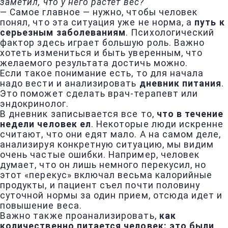
заметил, что у него растет вес?
— Самое главное — нужно, чтобы человек
понял, что эта ситуация уже не норма, а
путь к
серьезным заболеваниям
. Психологический
фактор здесь играет большую роль. Важно
хотеть измениться и быть уверенным, что
желаемого результата достичь можно.
Если такое понимание есть, то для начала
надо вести и анализировать
дневник питания
.
Это поможет сделать врач-терапевт или
эндокринолог.
В дневник записывается все то,
что в течение
недели человек ел
. Некоторые люди искренне
считают, что они едят мало. А на самом деле,
анализируя конкретную ситуацию, мы видим
очень частые ошибки. Например, человек
думает, что он лишь немного перекусил, но
этот «перекус» включал весьма калорийные
продукты, и пациент съел почти половину
суточной нормы за один прием, отсюда идет и
повышение веса.
Важно также проанализировать,
как
количественно питается человек: это были