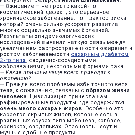
Республики Беларусь
Аллой Шепелькевич
.
— Ожирение — не просто какой-то
косметический дефект, это серьезное
хроническое заболевание, тот фактор риска,
который очень сильно ускоряет развитие
многих социально значимых болезней.
Результаты эпидемиологических
исследований выявили четкую связь между
увеличением распространенности ожирения и
ростом заболеваемости
сахарным диабетом
2-го типа
, сердечно-сосудистыми
заболеваниями, некоторыми формами рака.
— Какие причины чаще всего приводят к
ожирению?
— Прежде всего проблемы избыточного веса
тела, к сожалению, связаны с
образом жизни
человека
. Цивилизация принесла нам
рафинированные продукты, где содержится
очень много сахара и жиров
. Особенно это
касается скрытых жиров, которые есть в
различных соусах типа майонеза, колбасе,
сосисках, сардельках. Опасность несут и
мучные сдобные продукты.