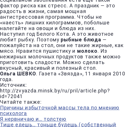
социальном заболевания есть еще такой
фактор риска как стресс. А праздник — это
радость в жизни, самая мощная
антистрессовая программа. Чтобы не
«наесть» лишних килограммов, побольше
налегайте на овощи и блюда из них.
Наступил год Белого Кота. А это животное
любит рыбку. Поэтому
рыбные блюда
—
пожалуйста на стол, они не такие жирные, как
мясо. Нравится пушистику и
молоко
. Из
нежирных молочных продуктов также можно
приготовить сладости. Можно сделать
вкусный, красивый и полезный стол.
Ольга ШЕВКО
. Газета «Звязда», 11 января 2010
года.
Источник:
http://zvyazda.minsk.by/ru/pril/article.php?
id=72041
Читайте также:
Причины избыточной массы тела по мнению
психолога
Я нервничаю и… толстею
Тише едешь… тоньше будешь (собственный