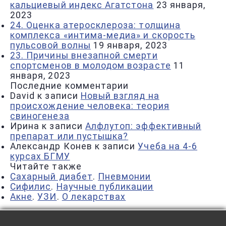
кальциевый индекс Агатстона
23 января,
2023
24. Оценка атеросклероза: толщина
комплекса «интима-медиа» и скорость
пульсовой волны
19 января, 2023
23. Причины внезапной смерти
спортсменов в молодом возрасте
11
января, 2023
Последние комментарии
David
к записи
Новый взгляд на
происхождение человека: теория
свиногенеза
Ирина
к записи
Алфлутоп: эффективный
препарат или пустышка?
Александр Конев
к записи
Учеба на 4-6
курсах БГМУ
Читайте также
Сахарный диабет
.
Пневмонии
Сифилис
.
Научные публикации
Акне
.
УЗИ
.
О лекарствах