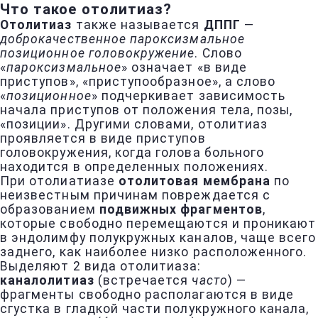
Что такое отолитиаз?
Отолитиаз
также называется
ДППГ
—
доброкачественное пароксизмальное
позиционное головокружение
. Слово
«
пароксизмальное
» означает «в виде
приступов», «приступообразное», а слово
«
позиционное
» подчеркивает зависимость
начала приступов от положения тела, позы,
«позиции». Другими словами, отолитиаз
проявляется в виде приступов
головокружения, когда голова больного
находится в определенных положениях.
При отолиатиазе
отолитовая мембрана
по
неизвестным причинам повреждается с
образованием
подвижных фрагментов
,
которые свободно перемещаются и проникают
в эндолимфу полукружных каналов, чаще всего
заднего, как наиболее низко расположенного.
Выделяют 2 вида отолитиаза:
каналолитиаз
(встречается
часто
) —
фрагменты свободно располагаются в виде
сгустка в гладкой части полукружного канала,