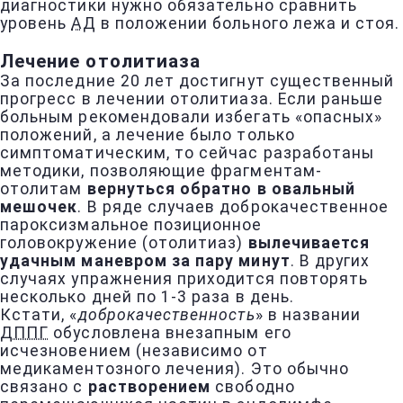
диагностики нужно обязательно сравнить
уровень
АД
в положении больного лежа и стоя.
Лечение отолитиаза
За последние 20 лет достигнут существенный
прогресс в лечении отолитиаза. Если раньше
больным рекомендовали избегать «опасных»
положений, а лечение было только
симптоматическим, то сейчас разработаны
методики, позволяющие фрагментам-
отолитам
вернуться обратно в овальный
мешочек
. В ряде случаев доброкачественное
пароксизмальное позиционное
головокружение (отолитиаз)
вылечивается
удачным маневром за пару минут
. В других
случаях упражнения приходится повторять
несколько дней по 1-3 раза в день.
Кстати, «
доброкачественность
» в названии
ДППГ
обусловлена внезапным его
исчезновением (независимо от
медикаментозного лечения). Это обычно
связано с
растворением
свободно