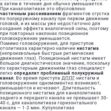
а затем в течение дня обычно уменьшается.
При каналолитиазе это обусловлено
частичным рассеиванием
фрагментов сгустка
по полукружному каналу при первом движении
головой, и их массы уже недостаточно для
создания эффекта аналогичной силы, поэтому
при повторных наклонах позиционное
головокружение уменьшается.
Помимо головокружения, для приступов
отолитиаза характерно наличие
нистагма
(непроизвольные быстрые ритмические
движения глаз). Позиционный нистагм имеет
большое диагностическое значение, поскольку
по характерным движениям глаз специалист
легко
определит проблемный полукружный
канал
. Во время приступа
ДППГ
нистагм и
головокружение одномоментно возникают,
уменьшаются и исчезают. Длительность
позиционного нистагма для каналолитиаза
заднего и переднего канала не превышает 30-
40 с, для каналолитиаза горизонтального
канала — 1-2 мин. Купулолитиаз