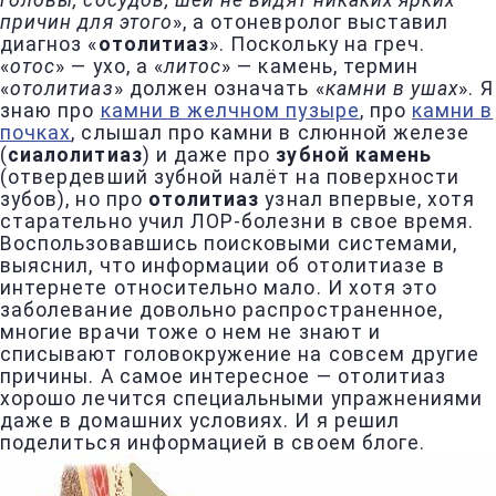
головы, сосудов, шеи не видят никаких ярких
причин для этого
», а отоневролог выставил
диагноз «
отолитиаз
». Поскольку на греч.
«
отос
» — ухо, а «
литос
» — камень, термин
«
отолитиаз
» должен означать «
камни в ушах
». Я
знаю про
камни в желчном пузыре
, про
камни в
почках
, слышал про камни в слюнной железе
(
сиалолитиаз
) и даже про
зубной камень
(отвердевший зубной налёт на поверхности
зубов), но про
отолитиаз
узнал впервые, хотя
старательно учил ЛОР-болезни в свое время.
Воспользовавшись поисковыми системами,
выяснил, что информации об отолитиазе в
интернете относительно мало. И хотя это
заболевание довольно распространенное,
многие врачи тоже о нем не знают и
списывают головокружение на совсем другие
причины. А самое интересное — отолитиаз
хорошо лечится специальными упражнениями
даже в домашних условиях. И я решил
поделиться информацией в своем блоге.