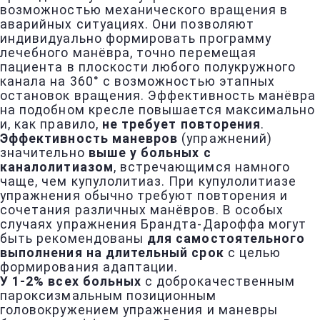
возможностью механического вращения в
аварийных ситуациях. Они позволяют
индивидуально формировать программу
лечебного манёвра, точно перемещая
пациента в плоскости любого полукружного
канала на 360° с возможностью этапных
остановок вращения. Эффективность манёвра
на подобном кресле повышается максимально
и, как правило,
не требует повторения
.
Эффективность маневров
(упражнений)
значительно
выше у больных с
каналолитиазом
, встречающимся намного
чаще, чем купулолитиаз. При купулолитиазе
упражнения обычно требуют повторения и
сочетания различных манёвров. В особых
случаях упражнения Брандта-Дароффа могут
быть рекомендованы
для самостоятельного
выполнения на длительный срок
с целью
формирования адаптации.
У 1-2% всех больных
с доброкачественным
пароксизмальным позиционным
головокружением упражнения и маневры