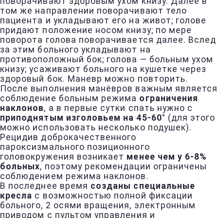
поворачивают здоровым ухом книзу. Далее в
том же направлении поворачивают тело
пациента и укладывают его на живот; голове
придают положение носом книзу; по мере
поворота голова поворачивается далее. Вслед
за этим больного укладывают на
противоположный бок; голова — больным ухом
книзу; усаживают больного на кушетке через
здоровый бок. Маневр можно повторить.
После выполнения манёвров важным является
соблюдение больным режима
ограничения
наклонов
, а в первые сутки спать нужно с
приподнятым изголовьем на 45-60°
(для этого
можно использовать несколько подушек).
Рецидив доброкачественного
пароксизмального позиционного
головокружения возникает
менее чем у 6-8%
больных
, поэтому рекомендации ограничены
соблюдением режима наклонов.
В последнее время
созданы специальные
кресла
с возможностью полной фиксации
больного, 2 осями вращения, электронным
приводом с пультом управления и