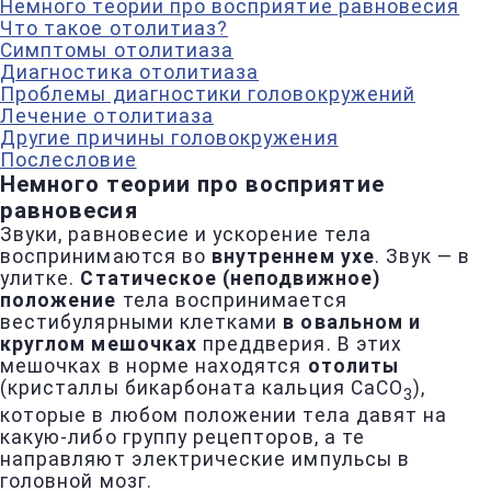
Немного теории про восприятие равновесия
Что такое отолитиаз?
Симптомы отолитиаза
Диагностика отолитиаза
Проблемы диагностики головокружений
Лечение отолитиаза
Другие причины головокружения
Послесловие
Немного теории про восприятие
равновесия
Звуки, равновесие и ускорение тела
воспринимаются во
внутреннем ухе
. Звук — в
улитке.
Статическое (неподвижное)
положение
тела воспринимается
вестибулярными клетками
в овальном и
круглом мешочках
преддверия. В этих
мешочках в норме находятся
отолиты
(кристаллы бикарбоната кальция CaCO
),
3
которые в любом положении тела давят на
какую-либо группу рецепторов, а те
направляют электрические импульсы в
головной мозг.