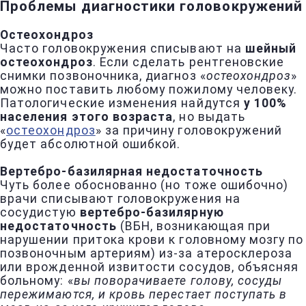
Проблемы диагностики головокружений
Остеохондроз
Часто головокружения списывают на
шейный
остеохондроз
. Если сделать рентгеновские
снимки позвоночника, диагноз «
остеохондроз
»
можно поставить любому пожилому человеку.
Патологические изменения найдутся
у 100%
населения этого возраста
, но выдать
«
остеохондроз
» за причину головокружений
будет абсолютной ошибкой.
Вертебро-базилярная недостаточность
Чуть более обоснованно (но тоже ошибочно)
врачи списывают головокружения на
сосудистую
вертебро-базилярную
недостаточность
(ВБН, возникающая при
нарушении притока крови к головному мозгу по
позвоночным артериям) из-за атеросклероза
или врожденной извитости сосудов, объясняя
больному: «
вы поворачиваете голову, сосуды
пережимаются, и кровь перестает поступать в