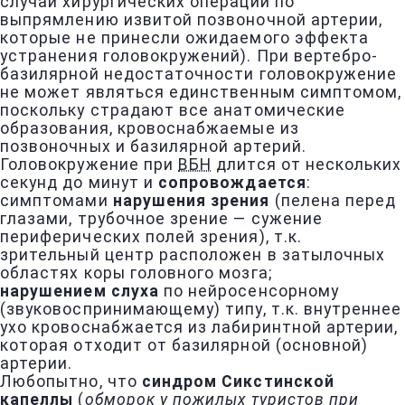
случаи хирургических операций по
выпрямлению извитой позвоночной артерии,
которые не принесли ожидаемого эффекта
устранения головокружений). При вертебро-
базилярной недостаточности головокружение
не может являться единственным симптомом,
поскольку страдают все анатомические
образования, кровоснабжаемые из
позвоночных и базилярной артерий.
Головокружение при
ВБН
длится от нескольких
секунд до минут и
сопровождается
:
симптомами
нарушения зрения
(пелена перед
глазами, трубочное зрение — сужение
периферических полей зрения), т.к.
зрительный центр расположен в затылочных
областях коры головного мозга;
нарушением слуха
по нейросенсорному
(звуковоспринимающему) типу, т.к. внутреннее
ухо кровоснабжается из лабиринтной артерии,
которая отходит от базилярной (основной)
артерии.
Любопытно, что
синдром Сикстинской
капеллы
(
обморок у пожилых туристов при