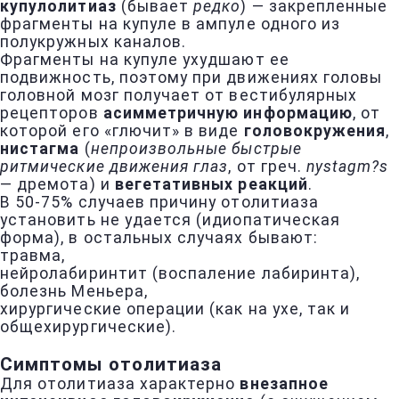
купулолитиаз
(бывает
редко
) — закрепленные
фрагменты на купуле в ампуле одного из
полукружных каналов.
Фрагменты на купуле ухудшают ее
подвижность, поэтому при движениях головы
головной мозг получает от вестибулярных
рецепторов
асимметричную информацию
, от
которой его «глючит» в виде
головокружения
,
нистагма
(
непроизвольные быстрые
ритмические движения глаз
, от греч.
nystagm?s
— дремота) и
вегетативных реакций
.
В 50-75% случаев причину отолитиаза
установить не удается (идиопатическая
форма), в остальных случаях бывают:
травма,
нейролабиринтит (воспаление лабиринта),
болезнь Меньера,
хирургические операции (как на ухе, так и
общехирургические).
Симптомы отолитиаза
Для отолитиаза характерно
внезапное