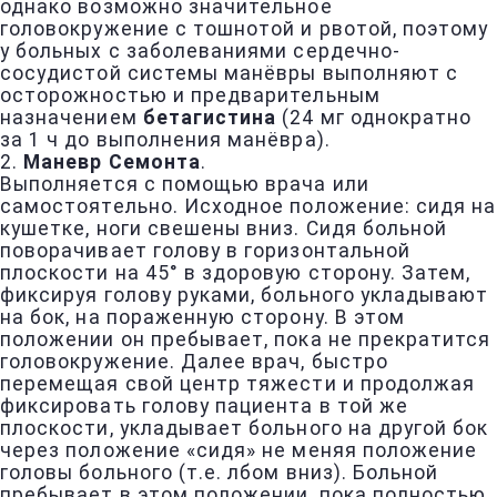
однако возможно значительное
головокружение с тошнотой и рвотой, поэтому
у больных с заболеваниями сердечно-
сосудистой системы манёвры выполняют с
осторожностью и предварительным
назначением
бетагистина
(24 мг однократно
за 1 ч до выполнения манёвра).
2.
Маневр Семонта
.
Выполняется с помощью врача или
самостоятельно. Исходное положение: сидя на
кушетке, ноги свешены вниз. Сидя больной
поворачивает голову в горизонтальной
плоскости на 45° в здоровую сторону. Затем,
фиксируя голову руками, больного укладывают
на бок, на пораженную сторону. В этом
положении он пребывает, пока не прекратится
головокружение. Далее врач, быстро
перемещая свой центр тяжести и продолжая
фиксировать голову пациента в той же
плоскости, укладывает больного на другой бок
через положение «сидя» не меняя положение
головы больного (т.е. лбом вниз). Больной
пребывает в этом положении, пока полностью