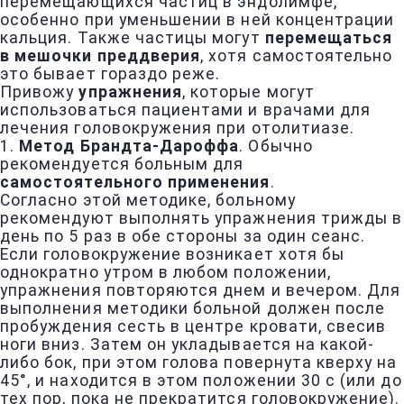
перемещающихся частиц в эндолимфе,
особенно при уменьшении в ней концентрации
кальция. Также частицы могут
перемещаться
в мешочки преддверия
, хотя самостоятельно
это бывает гораздо реже.
Привожу
упражнения
, которые могут
использоваться пациентами и врачами для
лечения головокружения при отолитиазе.
1.
Метод Брандта-Дароффа
. Обычно
рекомендуется больным для
самостоятельного применения
.
Согласно этой методике, больному
рекомендуют выполнять упражнения трижды в
день по 5 раз в обе стороны за один сеанс.
Если головокружение возникает хотя бы
однократно утром в любом положении,
упражнения повторяются днем и вечером. Для
выполнения методики больной должен после
пробуждения сесть в центре кровати, свесив
ноги вниз. Затем он укладывается на какой-
либо бок, при этом голова повернута кверху на
45°, и находится в этом положении 30 с (или до
тех пор, пока не прекратится головокружение).