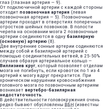
глаз (глазная артерия — 9).
От подключичной артерии с каждой стороны
отходит
позвоночная артерия
(левая
позвоночная артерия — 5). Позвоночные
артерии проходят в отверстиях поперечных
отростков шейных позвонков. В полости
черепа на основании мозга 2 позвоночные
артерии соединяются в одну
базилярную
(основную) артерию
(8).
Две внутренние сонные артерии содиняются
между собой и базилярной артерией с
помощью соединительных ветвей, в 25-50%
случаев образуя артериальное кольцо —
Виллизиев круг
, который позволяет отделам
мозга не погибнуть, если кровоток по 1 из 4
артерий к мозгу вдруг прекратится. При
хроническом нарушении кровоснабжения
головного мозга по позвоночным артериям
возникает
вертебро-базилярная
недостаточность
.
В действительности головокружения очень
редко бывают обусловлены
ВБН
(известны