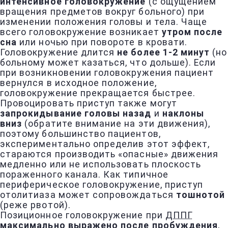
интенсивное головокружение
(с ощущением
вращения предметов вокруг больного) при
изменении положения головы и тела. Чаще
всего головокружение возникает
утром после
сна
или ночью при повороте в кровати.
Головокружение длится
не более 1-2 минут
(но
больному может казаться, что дольше). Если
при возникновении головокружения пациент
вернулся в исходное положение,
головокружение прекращается быстрее.
Провоцировать приступ также могут
запрокидывание головы назад
и
наклоны
вниз
(обратите внимание на эти движения),
поэтому большинство пациентов,
экспериментально определив этот эффект,
стараются производить «опасные» движения
медленно или не использовать плоскость
пораженного канала. Как типичное
периферическое головокружение, приступ
отолитиаза может сопровождаться
тошнотой
(реже рвотой).
Позиционное головокружение при
ДППГ
максимально выражено после пробуждения
,