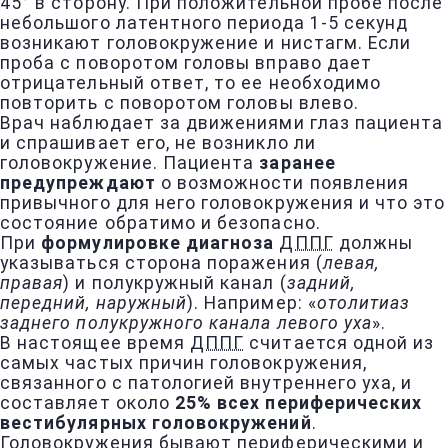
45° в сторону. При положительной пробе после
небольшого латентного периода 1-5 секунд
возникают головокружение и нистагм. Если
проба с поворотом головы вправо дает
отрицательный ответ, то ее необходимо
повторить с поворотом головы влево.
Врач наблюдает за движениями глаз пациента
и спрашивает его, не возникло ли
головокружение. Пациента
заранее
предупреждают
о возможности появления
привычного для него головокружения и что это
состояние обратимо и безопасно.
При
формулировке диагноза
ДППГ
должны
указываться сторона поражения (
левая,
правая
) и полукружный канал (
задний,
передний, наружный
). Например: «
отолитиаз
заднего полукружного канала левого уха
».
В настоящее время
ДППГ
считается одной из
самых частых причин головокружения,
связанного с патологией внутреннего уха, и
составляет около
25% всех периферических
вестибулярных головокружений
.
Головокружения бывают периферическими и