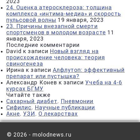
2023
24. Оценка атеросклероза: толщина
комплекса «интима-медиа» и скорость
пульсовой волны
19 января, 2023
23. Причины внезапной смерти
спортсменов в молодом возрасте
11
января, 2023
Последние комментарии
David
к записи
Новый взгляд на
происхождение человека: теория
свиногенеза
Ирина
к записи
Алфлутоп: эффективный
препарат или пустышка?
Александр Конев
к записи
Учеба на 4-6
курсах БГМУ
Читайте также
Сахарный диабет
.
Пневмонии
Сифилис
.
Научные публикации
Акне
.
УЗИ
.
О лекарствах
©
2026 - molodnews.ru