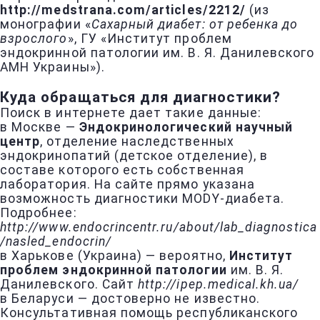
http://medstrana.com/articles/2212/
(из
монографии «
Сахарный диабет: от ребенка до
взрослого
», ГУ «Институт проблем
эндокринной патологии им. В. Я. Данилевского
АМН Украины»).
Куда обращаться для диагностики?
Поиск в интернете дает такие данные:
в Москве —
Эндокринологический научный
центр
, отделение наследственных
эндокринопатий (детское отделение), в
составе которого есть собственная
лаборатория. На сайте прямо указана
возможность диагностики MODY-диабета.
Подробнее:
http://www.endocrincentr.ru/about/lab_diagnostica
/nasled_endocrin/
в Харькове (Украина) — вероятно,
Институт
проблем эндокринной патологии
им. В. Я.
Данилевского. Сайт
http://ipep.medical.kh.ua/
в Беларуси — достоверно не известно.
Консультативная помощь республиканского