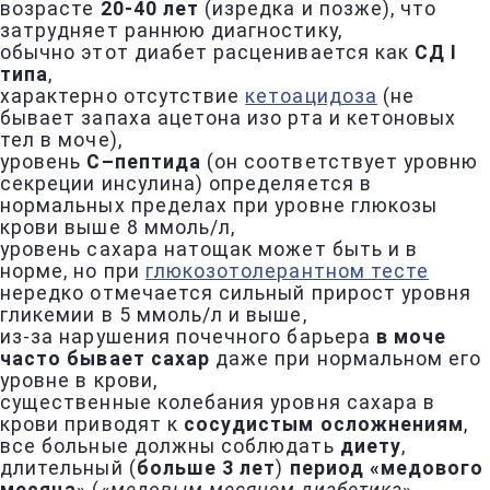
возрасте
20-40 лет
(изредка и позже), что
затрудняет раннюю диагностику,
обычно этот диабет расценивается как
СД I
типа
,
характерно отсутствие
кетоацидоза
(не
бывает запаха ацетона изо рта и кетоновых
тел в моче),
уровень
С–пептида
(он соответствует уровню
секреции инсулина) определяется в
нормальных пределах при уровне глюкозы
крови выше 8 ммоль/л,
уровень сахара натощак может быть и в
норме, но при
глюкозотолерантном тесте
нередко отмечается сильный прирост уровня
гликемии в 5 ммоль/л и выше,
из-за нарушения почечного барьера
в моче
часто бывает сахар
даже при нормальном его
уровне в крови,
существенные колебания уровня сахара в
крови приводят к
сосудистым осложнениям
,
все больные должны соблюдать
диету
,
длительный (
больше 3 лет
)
период «медового