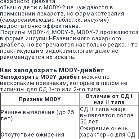
сахарного диабета,
обычно дети с MODY-2 не нуждаются в
применении лекарств, но фармакотерапия
(
сахароснижающие таблетки, инсулин
)
недостаточно эффективна.
Подтипы MODY-4, MODY-6, MODY-7 проявляются
в форме инсулинНЕзависимого сахарного
диабета, но встречаются настолько редко, что
практикующим эндокринологам даже не
рекомендуется их искать.
Как заподозрить MODY-диабет
Заподозрить MODY-диабет
можно по
нескольким признакам, которые в целом не
типичны для СД 1-го или 2-го типа:
Отличие от СД I
Признак MODY
или II типа
СД II типа чаще
Раннее выявление (до 25
выявляется после
лет)
50 лет
Ожирение очень
Отсутствие ожирения
характерно для СД