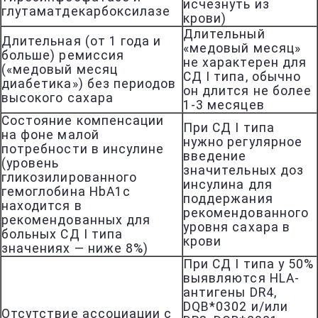
исчезнуть из
глутаматдекарбоксилазе
крови)
Длительный
Длительная (от 1 года и
«медовый месяц»
больше) ремиссия
не характерен для
(«медовый месяц
СД I типа, обычно
диабетика») без периодов
он длится не более
высокого сахара
1-3 месяцев
Состояние компенсации
При СД I типа
на фоне малой
нужно регулярное
потребности в инсулине
введение
(уровень
значительных доз
гликозилированного
инсулина для
гемоглобина HbA1c
поддержания
находится в
рекомендованного
рекомендованных для
уровня сахара в
больных СД I типа
крови
значениях — ниже 8%)
При СД I типа у 50%
выявляются HLA-
антигены DR4,
DQB*0302 и/или
Отсутствие ассоциации с