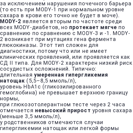
за исключением нарушения почечного барьера
(то есть при MODY-1 при нормальном уровне
сахара в крови его точно не будет в моче).
MODY-2
является вторым по частоте среди
всех MODY-диабетов, но
протекает мягче
по
сравнению по сравнению с MODY-3 и -1. MODY-
2 возникает при мутациях гена фермента
глюкокиназы. Этот тип сложен для
диагностики, потому что или не имеет
клинических проявлений, или проявляется как
СД II типа. Для MODY-2 характерен низкий риск
сосудистых осложнений. Типично:
длительная
умеренная гипергликемия
натощак
(5,5–8,5 ммоль/л),
уровень HbA1c (гликозилированного
гемоглобина) не превышает верхнюю границу
нормы,
при глюкозотолерантном тесте через 2 часа
отмечается
невысокий прирост
уровня сахара
(меньше 3,5 ммоль/л),
у родственников отмечаются случаи
гипергликемии натощак или легкой формы