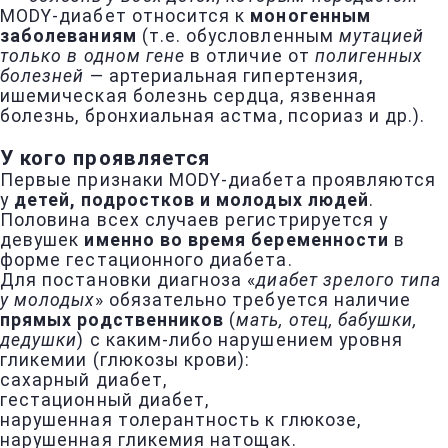
MODY-диабет относится к
моногенным
заболеваниям
(т.е. обусловленным
мутацией
только в одном гене
в отличие от
полигенных
болезней
— артериальная гипертензия,
ишемическая болезнь сердца, язвенная
болезнь, бронхиальная астма, псориаз и др.).
У кого проявляется
Первые признаки MODY-диабета проявляются
у
детей, подростков и молодых людей
.
Половина всех случаев регистрируется у
девушек
именно во время беременности
в
форме гестационного диабета.
Для постановки диагноза «
диабет зрелого типа
у молодых
» обязательно требуется наличие
прямых родственников
(
мать, отец, бабушки,
дедушки
) с каким-либо нарушением уровня
гликемии (глюкозы крови):
сахарный диабет,
гестационный диабет,
нарушенная толерантность к глюкозе,
нарушенная гликемия натощак.