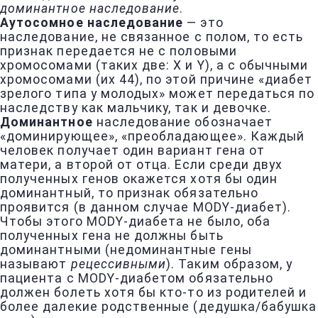
доминантное наследование
.
Аутосомное наследование
— это
наследование, не связанное с полом, то есть
признак передается не с половыми
хромосомами (таких две: X и Y), а с обычными
хромосомами (их 44), по этой причине «диабет
зрелого типа у молодых» может передаться по
наследству как мальчику, так и девочке.
Доминантное
наследование обозначает
«доминирующее», «преобладающее». Каждый
человек получает один вариант гена от
матери, а второй от отца. Если среди двух
полученных генов окажется хотя бы один
доминантный, то признак обязательно
проявится (в данном случае MODY-диабет).
Чтобы этого MODY-диабета не было, оба
полученных гена не должны быть
доминантными (недоминантные гены
называют
рецессивными
). Таким образом, у
пациента с MODY-диабетом обязательно
должен болеть хотя бы кто-то из родителей и
более далекие родственные (дедушка/бабушка