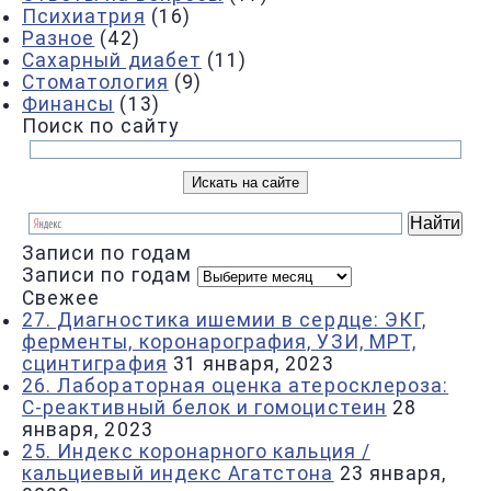
Психиатрия
(16)
Разное
(42)
Сахарный диабет
(11)
Стоматология
(9)
Финансы
(13)
Поиск по сайту
Записи по годам
Записи по годам
Свежее
27. Диагностика ишемии в сердце: ЭКГ,
ферменты, коронарография, УЗИ, МРТ,
сцинтиграфия
31 января, 2023
26. Лабораторная оценка атеросклероза:
С-реактивный белок и гомоцистеин
28
января, 2023
25. Индекс коронарного кальция /
кальциевый индекс Агатстона
23 января,