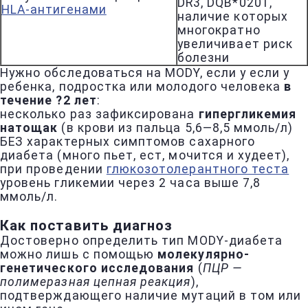
DR3, DQB*0201,
HLA-антигенами
наличие которых
многократно
увеличивает риск
болезни
Нужно обследоваться на MODY, если у если у
ребенка, подростка или молодого человека
в
течение ?2 лет
:
несколько раз зафиксирована
гипергликемия
натощак
(в крови из пальца 5,6—8,5 ммоль/л)
БЕЗ характерных симптомов сахарного
диабета (много пьет, ест, мочится и худеет),
при проведении
глюкозотолерантного теста
уровень гликемии через 2 часа выше 7,8
ммоль/л.
Как поставить диагноз
Достоверно определить тип MODY-диабета
можно лишь с помощью
молекулярно-
генетического исследования
(
ПЦР —
полимеразная цепная реакция
),
подтверждающего наличие мутаций в том или