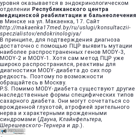
уровня оказывается в эндокринологическом
отделении
Республиканского центра
медицинской реабилитации и бальнеолечения
в Минске на ул. Макаенка, 17. Сайт
http://makaenka17med.by/ru/uslugi/konsultaczii-
speczialistov/endokrinologiya/
В принципе, для подтверждения диагноза
достаточно с помощью ПЦР выявить мутации
наиболее распространенных генов MODY-3,
MODY-2 и MODY-1. Хотя сам метод ПЦР уже
широко распространился, реактивы для
диагностики MODY-диабета до сих пор
редкость. Поэтому по возможности
обращайтесь в Москву.
P.S. Помимо MODY-диабета существуют другие
наследственные формы специфических типов
сахарного диабета. Они могут сочетаться со
врожденной глухотой, атрофией зрительного
нерва и характерными врожденными
синдромами (
Дауна, Клайнфельтера,
Шерешевского-Тернера
и др.).