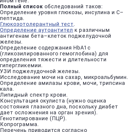
ином гене.
Полный список
обследований таков:
Определение уровня глюкозы, инсулина и С–
пептида.
Глюкозотолерантный тест
.
Определение аутоантител
к различным
антигенам бета–клеток поджелудочной
железы.
Определение содержания HbA1c
(гликозилированного гемоглобина) для
определения тяжести и длительности
гипергликемии.
УЗИ поджелудочной железы.
Исследование мочи на сахар, микроальбумин.
Определение амилазы крови, мочи, трипсина
кала.
Липидный спектр крови.
Консультация окулиста (нужно оценка
состояния глазного дна, поскольку диабет
дает осложнения на орган зрения).
Генотипирование (ПЦР).
Копрограмма.
Перечень приводится согласно