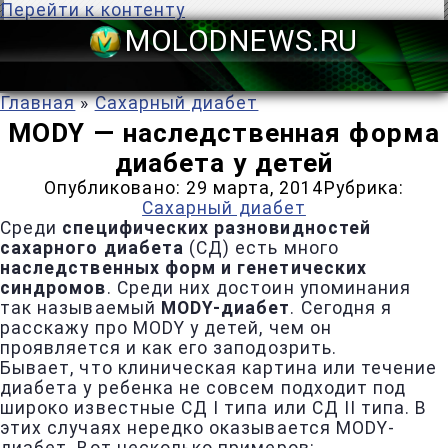
Перейти к контенту
MOLODNEWS
Главная
»
Сахарный диабет
MODY — наследственная форма
диабета у детей
Опубликовано:
29 марта, 2014
Рубрика:
Сахарный диабет
Среди
специфических разновидностей
сахарного диабета
(СД) есть много
наследственных форм и генетических
синдромов
. Среди них достоин упоминания
так называемый
MODY-диабет
. Сегодня я
расскажу про MODY у детей, чем он
проявляется и как его заподозрить.
Бывает, что клиническая картина или течение
диабета у ребенка не совсем подходит под
широко известные СД I типа или СД II типа. В
этих случаях нередко оказывается MODY-