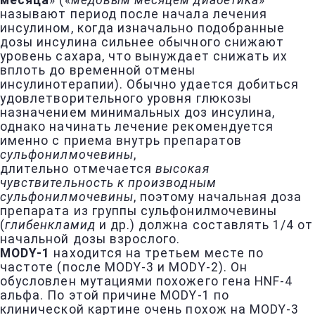
месяца
» («
медовым месяцем диабетика
»
называют период после начала лечения
инсулином, когда изначально подобранные
дозы инсулина сильнее обычного снижают
уровень сахара, что вынуждает снижать их
вплоть до временной отмены
инсулинотерапии). Обычно удается добиться
удовлетворительного уровня глюкозы
назначением минимальных доз инсулина,
однако начинать лечение рекомендуется
именно с приема внутрь препаратов
сульфонилмочевины
,
длительно отмечается
высокая
чувствительность к производным
сульфонилмочевины
, поэтому начальная доза
препарата из группы сульфонилмочевины
(
глибенкламид
и др.) должна составлять 1/4 от
начальной дозы взрослого.
MODY-1
находится на третьем месте по
частоте (после MODY-3 и MODY-2). Он
обусловлен мутациями похожего гена HNF-4
альфа. По этой причине MODY-1 по
клинической картине очень похож на MODY-3