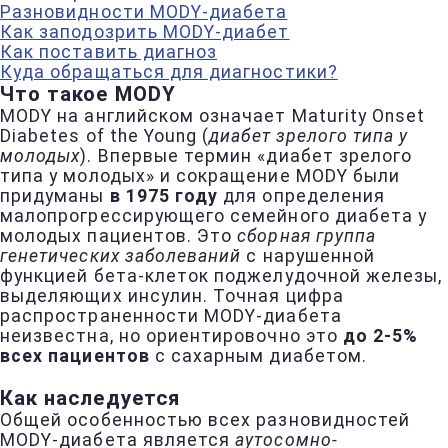
Разновидности MODY-диабета
Как заподозрить MODY-диабет
Как поставить диагноз
Куда обращаться для диагностики?
Что такое MODY
MODY на английском означает Maturity Onset
Diabetes of the Young (
диабет зрелого типа у
молодых
). Впервые термин «диабет зрелого
типа у молодых» и сокращение MODY были
придуманы
в 1975 году
для определения
малопрогрессирующего семейного диабета у
молодых пациентов. Это
сборная группа
генетических заболеваний
с нарушенной
функцией бета-клеток поджелудочной железы,
выделяющих инсулин. Точная цифра
распространенности MODY-диабета
неизвестна, но ориентировочно это
до 2-5%
всех пациентов
с сахарным диабетом.
Как наследуется
Общей особенностью всех разновидностей
MODY-диабета является
аутосомно-