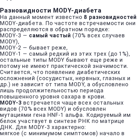
Разновидности MODY-диабета
На данный момент известно
8 разновидностей
MODY-диабета. По частоте встречаемости они
распределяются в обратном порядке:
MODY-3 —
самый частый
(70% всех случаев
MODY),
MODY-2 — бывает реже,
MODY-1 — самый редкий из этих трех (до 1%),
остальные типы MODY бывают еще реже и
потому не имеют практической значимости.
Считается, что появление диабетических
осложнений (сосудистых, нервных, глазных и
др.) не зависит от типа MODY, а обусловлено
лишь продолжительностью периода
повышенного уровня сахара в крови.
MODY-3
встречается чаще всех остальных
видов (70% всех MODY) и обусловлен
мутациями гена HNF-1 альфа. Кодируемый им
белок участвует в синтезе РНК по матрице
ДНК. Для MODY-3 характерно:
мягкое (с минимумом симптомов) начало в