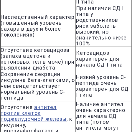
II типа
При наличии СД I
типа у
Наследственный характер
родственников
(повышенный уровень
риск заболеть
сахара в двух и более
высокий, но
поколениях)
значительно ниже
100%
Отсутствие кетоацидоза
Кетоацидоз
(запаха ацетона и
характерен для
кетоновых тел в моче) при
начала СД I типа
выявлении диабета
Сохранение секреции
Низкий уровень С-
инсулина бета-клетками, о
пептида очень
чем свидетельствует
характерен для СД
нормальный уровень С-
I типа
пептида
Наличие антител
Отсутствие
антител
очень характерно
против клеток
для начала СД I
поджелудочной железы
, к
типа (потом
инсулину,
антитела могут
тирозинфосфатазе и