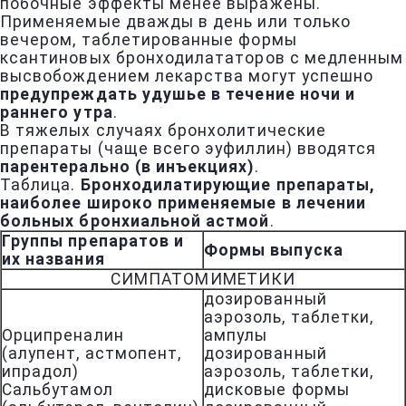
побочные эффекты менее выражены.
Применяемые дважды в день или только
вечером, таблетированные формы
ксантиновых бронходилататоров с медленным
высвобождением лекарства могут успешно
предупреждать удушье в течение ночи и
раннего утра
.
В тяжелых случаях бронхолитические
препараты (чаще всего эуфиллин) вводятся
парентерально (в инъекциях)
.
Таблица.
Бронходилатирующие препараты,
наиболее широко применяемые в лечении
больных бронхиальной астмой
.
Группы препаратов и
Формы выпуска
их названия
СИМПАТОМИМЕТИКИ
дозированный
аэрозоль, таблетки,
Орципреналин
ампулы
(алупент, астмопент,
дозированный
ипрадол)
аэрозоль, таблетки,
Сальбутамол
дисковые формы