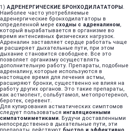
1)
АДРЕНЕРГИЧЕСКИЕ БРОНХОДИЛАТАТОРЫ
.
Наиболее часто употребляемые
адренергические бронходилататоры в
определенной мере
сходны с адреналином
,
который вырабатывается в организме во
время интенсивных физических нагрузок.
Адреналин заставляет сердце работать чаще
и расширяет дыхательные пути, при этом
дыхание становится свободнее. Все это
позволяет организму осуществлять
дополнительную работу. Препараты, подобные
адреналину, которые используются в
настоящее время для лечения астмы,
расширяют бронхи, существенно не влияя на
работу других органов. Это такие препараты,
как астмопент, сольбутамол, метопротеренол,
беротек, серевент.
Для купирования астматических симптомов
следует пользоваться
ингаляционными
симпатомиметиками
. Будучи доставленными
непосредственно в дыхательные пути, эти
препараты действуют
быстро и эффективно
.