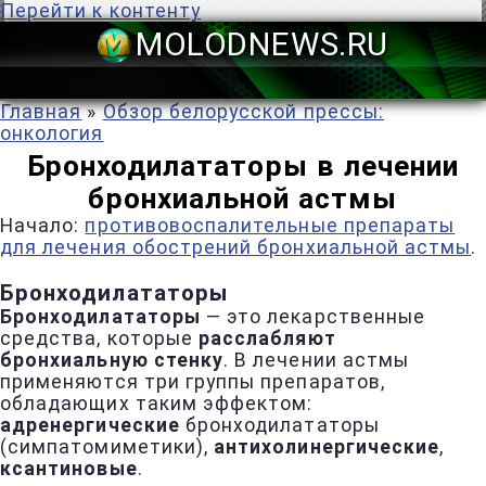
Перейти к контенту
MOLODNEWS
Главная
»
Обзор белорусской прессы:
онкология
Бронходилататоры в лечении
бронхиальной астмы
Начало:
противовоспалительные препараты
для лечения обострений бронхиальной астмы
.
Бронходилататоры
Бронходилататоры
— это лекарственные
средства, которые
расслабляют
бронхиальную стенку
. В лечении астмы
применяются три группы препаратов,
обладающих таким эффектом:
адренергические
бронходилататоры
(симпатомиметики),
антихолинергические
,
ксантиновые
.