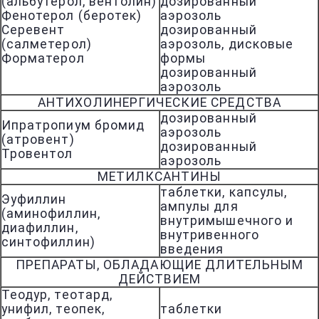
(альбутерол, вентолин)
дозированный
Фенотерол (беротек)
аэрозоль
Серевент
дозированный
(салметерол)
аэрозоль, дисковые
Форматерол
формы
дозированный
аэрозоль
АНТИХОЛИНЕРГИЧЕСКИЕ СРЕДСТВА
дозированный
Ипратропиум бромид
аэрозоль
(атровент)
дозированный
Тровентол
аэрозоль
МЕТИЛКСАНТИНЫ
таблетки, капсулы,
Эуфиллин
ампулы для
(аминофиллин,
внутримышечного и
диафиллин,
внутривенного
синтофиллин)
введения
ПРЕПАРАТЫ, ОБЛАДАЮЩИЕ ДЛИТЕЛЬНЫМ
ДЕЙСТВИЕМ
Теодур, теотард,
унифил, теопек,
таблетки