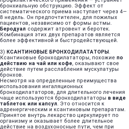
профилактического применения — устраняет
бронхиальную обструкцию. Эффект от
систематического приема наступает через 4—
8 недель. Он предпочтителен, для пожилых
пациентов, независимо от формы астмы.
Беродуал
содержит атровент и беротек.
Комбинация этих двух препаратов является
более эффективной и быстродействующей.
3)
КСАНТИНОВЫЕ БРОНХОДИЛАТАТОРЫ
.
Ксантиновые бронходилататоры, похожие
по
действию на чай или кофе
, оказывают свое
действие путем расслабления мускулатуры
бронхов.
Несмотря на определенные преимущества
использования ингаляционных
бронходилататоров, для длительного лечения
чаще используются бронходилататоры
в виде
таблеток или капсул
. Это относится к
адренергическим и ксантиновым препаратам.
Принятое внутрь лекарство циркулирует по
организму и оказывает более длительное
действие на воздухоносные пути, чем при