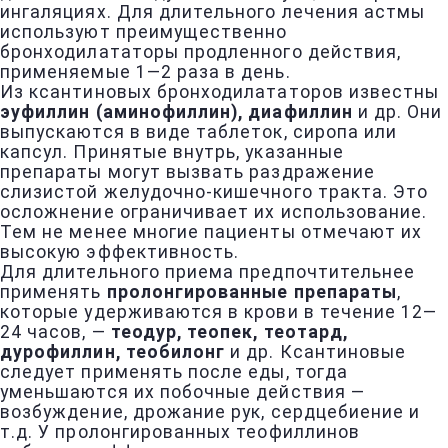
ингаляциях. Для длительного лечения астмы
используют преимущественно
бронходилататоры продленного действия,
применяемые 1—2 раза в день.
Из ксантиновых бронходилататоров известны
эуфиллин (аминофиллин), диафиллин
и др. Они
выпускаются в виде таблеток, сиропа или
капсул. Принятые внутрь, указанные
препараты могут вызвать раздражение
слизистой желудочно-кишечного тракта. Это
осложнение ограничивает их использование.
Тем не менее многие пациенты отмечают их
высокую эффективность.
Для длительного приема предпочтительнее
применять
пролонгированные препараты
,
которые удерживаются в крови в течение 12—
24 часов, —
теодур, теопек, теотард,
дурофиллин, теобилонг
и др. Ксантиновые
следует применять после еды, тогда
уменьшаются их побочные действия —
возбуждение, дрожание рук, сердцебиение и
т.д. У пролонгированных теофиллинов