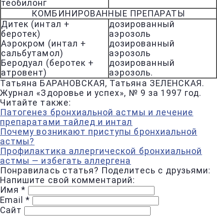
теобилонг
КОМБИНИРОВАННЫЕ ПРЕПАРАТЫ
Дитек (интал +
дозированный
беротек)
аэрозоль
Аэрокром (интал +
дозированный
сальбутамол)
аэрозоль
Беродуал (беротек +
дозированный
атровент)
аэрозоль.
Татьяна БАРАНОВСКАЯ, Татьяна ЗЕЛЕНСКАЯ.
Журнал «Здоровье и успех», № 9 за 1997 год.
Читайте также:
Патогенез бронхиальной астмы и лечение
препаратами тайлед и интал
Почему возникают приступы бронхиальной
астмы?
Профилактика аллергической бронхиальной
астмы — избегать аллергена
Понравилась статья? Поделитесь с друзьями:
Напишите свой комментарий:
Имя
*
Email
*
Сайт