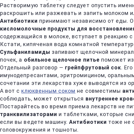
Растворимую таблетку следует опустить именн
раскрошить или разжевать и запить молоком ил
Антибиотики
принимают независимо от еды. Од
кисломолочные продукты для восстановлени
содержащийся в молоке, вступает в реакцию с
Кстати, кипяченая вода комнатной температур
Сульфаниламиды
запивают щелочной минеральн
почек, а
обильное щелочное питье
поможет из
Отдельный разговор —
грейпфрутовый сок
. Ег
имунодепресантами, эритромицином, оральным
сочетании эти лекарства хуже выводятся из о
А вот с
клюквенным соком
не совместимы
ант
соблюдать, может открыться
внутреннее кров
Постарайтесь во время приема лекарств не п
транквилизаторами
и таблетками, которые сн
если вы ведете машину.
Антибиотики
тоже не с
головокружения и тошноты.