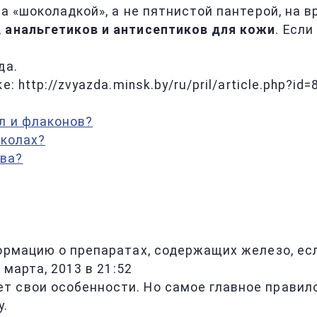
ка «шоколадкой», а не пятнистой пантерой, на
, анальгетиков и антисептиков для кожи
. Если
да.
 http://zvyazda.minsk.by/ru/pril/article.php?id
л и флаконов?
уколах?
тва?
ормацию о препаратах, содержащих железо, есл
 марта, 2013 в 21:52
 свои особенности. Но самое главное правило
у.