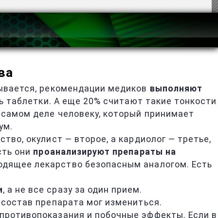
ва
зывается, рекомендации медиков
выполняют
ть таблетки. А еще 20% считают такие тонкости
а самом деле человеку, который принимает
ум.
тво, окулист — второе, а кардиолог — третье,
сть они
проанализируют препараты на
ходящее лекарство безопасным аналогом. Есть
и
, а не все сразу за один прием.
 состав препарата мог измениться.
 противопоказания и побочные эффекты. Если в