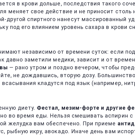
ается в крови дольше, последствия такого соч
ля меняет свое действие и не приносит столь 
й-другой спиртного нанесут массированный уд
льку под его влиянием уровень сахара в крови 
нимают независимо от времени суток: если под
ак давно заметили медики, зависит и от време
звы
— рано утром и поздно вечером, чтобы пред
айте, не дождавшись, вторую дозу. Большинств
 всасывания кладутся под язык (например, нитр
енную диету.
Фестал, мезим-форте и другие ф
о во время еды. Нельзя смешивать аспирин с 
той желудка вам обеспечено. При приеме
антид
ус, рыбную икру, авокадо. Иначе день вам испо