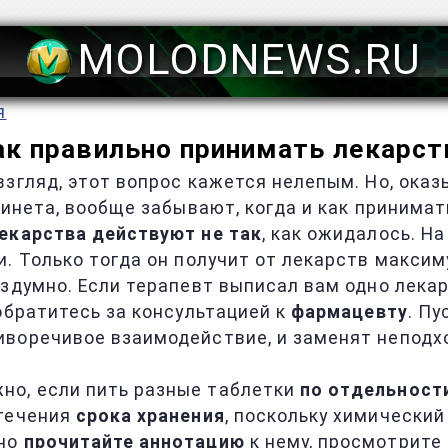
MOLODNEWS.RU
я
ак правильно принимать лекарст
взгляд, этот вопрос кажется нелепым. Но, ока
бинета, вообще забывают, когда и как принима
екарства действуют не так
, как ожидалось. Н
. Только тогда он получит от лекарств максим
здумно. Если терапевт выписал вам одно лекарс
обратитесь за консультацией к
фармацевту
. Пу
тиворечивое взаимодействие, и заменят непод
но, если пить разные таблетки
по отдельност
стечения
срока хранения
, поскольку химический
ьно
прочитайте аннотацию
к нему, просмотрите