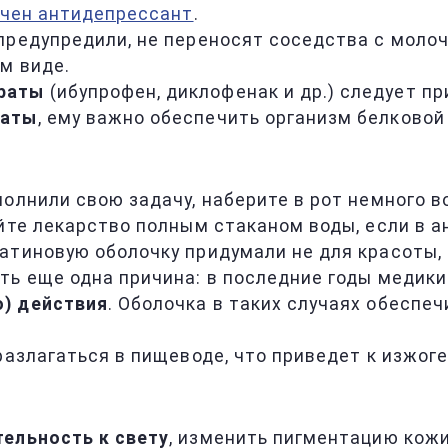
ачен антидепрессант
.
 предупредили, не переносят соседства с молоч
м виде.
раты
(ибупрофен, диклофенак и др.) следует пр
раты
, ему важно обеспечить организм белковой
олнили свою задачу, наберите в рот немного во
йте лекарство полным стаканом воды, если в ан
латиновую оболочку придумали не для красоты,
ть еще одна причина: в последние годы медик
о) действия
. Оболочка в таких случаях обеспе
 разлагаться в пищеводе, что приведет к изжоге
тельность к свету
, изменить пигментацию кож