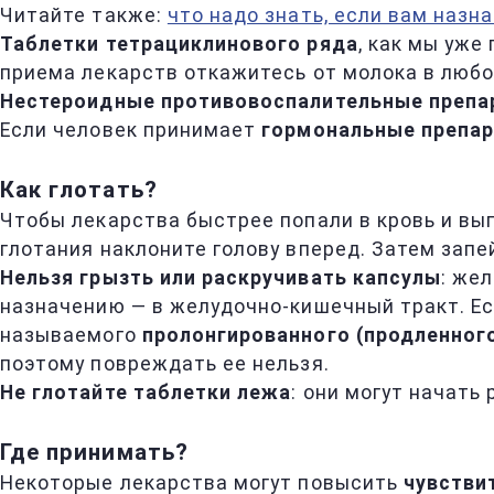
Читайте также:
что надо знать, если вам назн
Таблетки тетрациклинового ряда
, как мы уже
приема лекарств откажитесь от молока в любо
Нестероидные противовоспалительные препа
Если человек принимает
гормональные препа
Как глотать?
Чтобы лекарства быстрее попали в кровь и вып
глотания наклоните голову вперед. Затем запе
Нельзя грызть или раскручивать капсулы
: же
назначению — в желудочно-кишечный тракт. Ес
называемого
пролонгированного (продленног
поэтому повреждать ее нельзя.
Не глотайте таблетки лежа
: они могут начать
Где принимать?
Некоторые лекарства могут повысить
чувстви