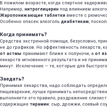
В пожилом возрасте, когда спиртное задержив
Например,
нитроглицерин
под влиянием алкого
Жаропонижающие таблетки
вместе с рюмочко
Особенно опасен алкоголь
диабетикам
, поско
Когда принимать?
Средства экстренной помощи, безусловно, при
не до графиков. Но эффективность лекарств, к
от астмы
принимают ближе к полуночи, а
от я
лекарств мгновенного результата и не приним
минут. Исключение — те, которые для быстрого
Заедать?
Принимая лекарства, надо соблюдать определ
пищеварение, лучше принимать непосредственн
выполняете это правило, раздражение слизис
содержащие
тирамин
: сыр, дрожжи, соевый со