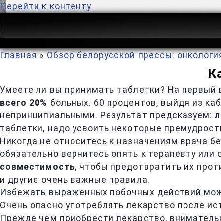
Перейти к контенту
Главная
»
Обзор белорусской прессы: онкологи
К
Умеете ли вы принимать таблетки? На первый 
всего 20%
больных. 60 процентов, выйдя из ка
непринципиальными. Результат предсказуем:
л
таблетки, надо усвоить некоторые премудрости
Никогда не относитесь к назначениям врача бе
обязательно вернитесь опять к терапевту или 
совместимость
, чтобы предотвратить их про
и другие очень важные правила.
Избежать выраженных побочных действий мож
Очень опасно употреблять лекарство после и
Прежде чем приобрести лекарство, внимател