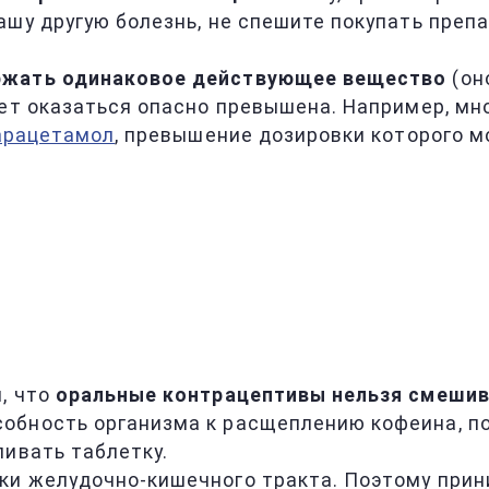
шу другую болезнь, не спешите покупать препар
ржать одинаковое действующее вещество
(он
жет оказаться опасно превышена. Например, мн
арацетамол
, превышение дозировки которого м
, что
оральные контрацептивы нельзя смешив
обность организма к расщеплению кофеина, п
пивать таблетку.
ки желудочно-кишечного тракта. Поэтому прин