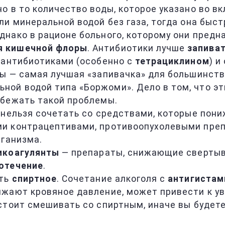
о в то количество воды, которое указано во в
и минеральной водой без газа, тогда она быст
нако в рационе больного, которому они предн
я кишечной флоры
. Антибиотики лучше
запиват
 антибиотиками (особенно с
тетрациклином
) и
ы — самая лучшая «запивачка» для большинств
ой водой типа «Боржоми». Дело в том, что эт
бежать такой проблемы.
о нельзя сочетать со средствами, которые пон
и контрацептивами, противоопухолевыми препа
рганизма.
икоагулянты
— препараты, снижающие свертыва
отечение
.
ить
спиртное
. Сочетание алкоголя с
антигистам
ижают кровяное давление, может привести к 
тоит смешивать со спиртным, иначе вы будете 