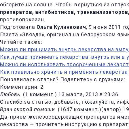
обгорите на солнце. Чтобы вернуться из отпус
препаратов, антибиотиков, транквилизаторов
противопоказан.
Подготовила
Ольга Кулинкович
, 9 июня 2011 го
Газета «Звязда», оригинал на белорусском языке:
Читайте также:
Можно ли принимать внутрь лекарства из ампу
Как лучше принимать лекарства: внутрь или в 
Можно ли использовать просроченные лекарс
Как правильно хранить и применять лекарства
Понравилась статья? Поделитесь с друзьями:
Комментарии: 2
Любовь
(
1 коммент.
)
13 марта, 2013 в 23:36
Спасибо за статью, добавьте, пожалуйста, инф
Врач скорой помощи
(
1647 коммент.
)
(автор)
19
Да, прием железосодержащих препаратов имеет
лекарства — прочитать инструкцию к препарат