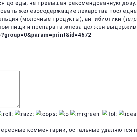
 до еды, не превышая рекомендованную дозу. 
овать железосодержащие лекарства последнего
льция (молочные продукты), антибиотики (
тет
емом пищи и препарата жлеза должен выдержив
hp?group=0&param=print&id=4672
тересные комментарии, остальные удаляются по