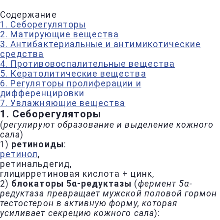
Содержание
1. Себорегуляторы
2. Матирующие вещества
3. Антибактериальные и антимикотические
средства
4. Противовоспалительные вещества
5. Кератолитические вещества
6. Регуляторы пролиферации и
дифференцировки
7. Увлажняющие вещества
1. Себорегуляторы
(
регулируют образование и выделение кожного
сала
)
1)
ретиноиды
:
ретинол
,
ретинальдегид,
глицирретиновая кислота + цинк,
2)
блокаторы 5α-редуктазы
(
фермент 5α-
редуктаза превращает мужской половой гормон
тестостерон в активную форму, которая
усиливает секрецию кожного сала
):