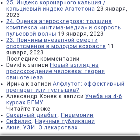
25. Индекс коронарного кальция /
кальциевый индекс Агатстона
23 января,
2023
24. Оценка атеросклероза: толщина
комплекса «интима-медиа» и скорость
пульсовой волны
19 января, 2023
23. Причины внезапной смерти
спортсменов в молодом возрасте
11
января, 2023
Последние комментарии
David
к записи
Новый взгляд на
происхождение человека: теория
свиногенеза
Ирина
к записи
Алфлутоп: эффективный
препарат или пустышка?
Александр Конев
к записи
Учеба на 4-6
курсах БГМУ
Читайте также
Сахарный диабет
.
Пневмонии
Сифилис
.
Научные публикации
Акне
.
УЗИ
.
О лекарствах