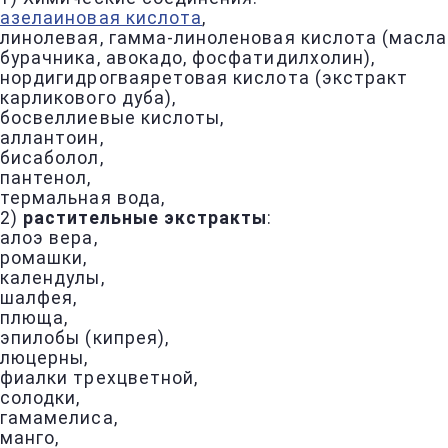
азелаиновая кислота
,
линолевая, гамма-линоленовая кислота (масла
бурачника, авокадо, фосфатидилхолин),
нордигидрогваяретовая кислота (экстракт
карликового дуба),
босвеллиевые кислоты,
аллантоин,
бисаболол,
пантенол,
термальная вода,
2)
растительные экстракты
:
алоэ вера,
ромашки,
календулы,
шалфея,
плюща,
эпилобы (кипрея),
люцерны,
фиалки трехцветной,
солодки,
гамамелиса,
манго,