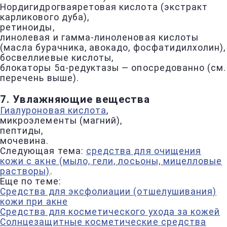
Нордигидрогваяретовая кислота (экстракт
карликового дуба),
ретиноиды,
линолевая и гамма-линоленовая кислоты
(масла бурачника, авокадо, фосфатидилхолин),
босвеллиевые кислоты,
блокаторы 5α-редуктазы — опосредованно (см.
перечень выше).
7. Увлажняющие вещества
Гиалуроновая кислота
,
микроэлементы (магний),
пептиды,
мочевина.
Следующая тема:
средства для очищения
кожи с акне (мыло, гели, лосьоны, мицелловые
растворы)
.
Еще по теме:
Средства для эксфолиации (отшелушивания)
кожи при акне
Средства для косметического ухода за кожей
Солнцезащитные косметические средства