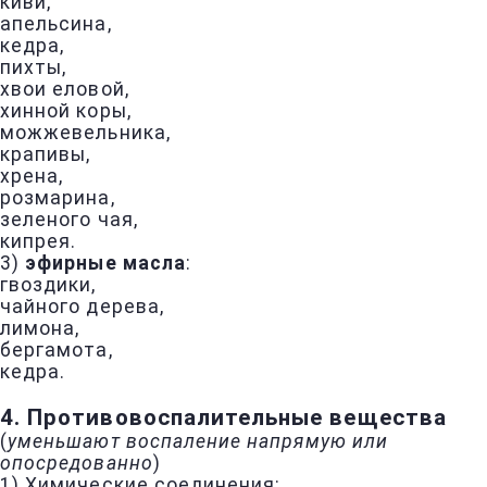
киви,
апельсина,
кедра,
пихты,
хвои еловой,
хинной коры,
можжевельника,
крапивы,
хрена,
розмарина,
зеленого чая,
кипрея.
3)
эфирные масла
:
гвоздики,
чайного дерева,
лимона,
бергамота,
кедра.
4. Противовоспалительные вещества
(
уменьшают воспаление напрямую или
опосредованно
)
1) Химические соединения: