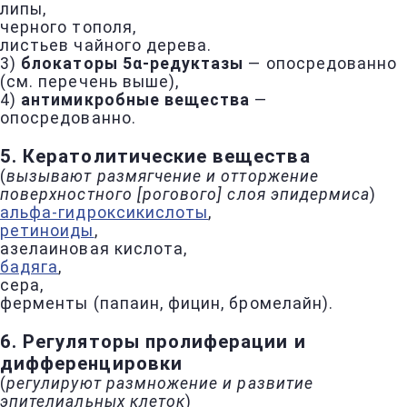
липы,
черного тополя,
листьев чайного дерева.
3)
блокаторы 5α-редуктазы
— опосредованно
(см. перечень выше),
4)
антимикробные вещества
—
опосредованно.
5. Кератолитические вещества
(
вызывают размягчение и отторжение
поверхностного [рогового] слоя эпидермиса
)
альфа-гидроксикислоты
,
ретиноиды
,
азелаиновая кислота,
бадяга
,
сера,
ферменты (папаин, фицин, бромелайн).
6. Регуляторы пролиферации и
дифференцировки
(
регулируют размножение и развитие
эпителиальных клеток
)