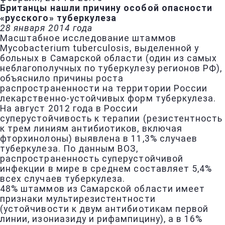
Британцы нашли причину особой опасности
«русского» туберкулеза
28 января 2014 года
Масштабное исследование штаммов
Mycobacterium tuberculosis, выделенной у
больных в Самарской области (один из самых
неблагополучных по туберкулезу регионов РФ),
объяснило причины роста
распространенности на территории России
лекарственно-устойчивых форм туберкулеза.
На август 2012 года в России
суперустойчивость к терапии (резистентность
к трем линиям антибиотиков, включая
фторхинолоны) выявлена в 11,3% случаев
туберкулеза. По данным ВОЗ,
распространенность суперустойчивой
инфекции в мире в среднем составляет 5,4%
всех случаев туберкулеза.
48% штаммов из Самарской области имеет
признаки мультирезистентности
(устойчивости к двум антибиотикам первой
линии, изониазиду и рифампицину), а в 16%