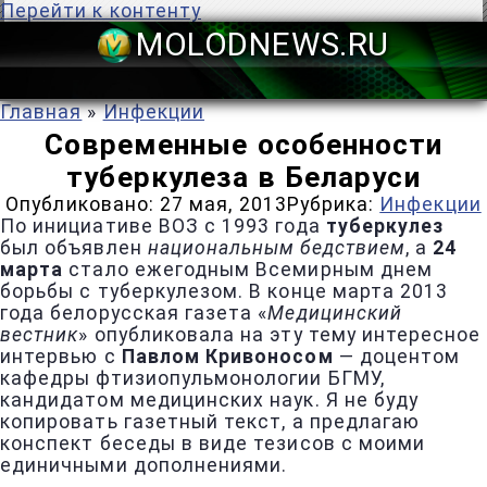
Перейти к контенту
MOLODNEWS
Главная
»
Инфекции
Современные особенности
туберкулеза в Беларуси
Опубликовано:
27 мая, 2013
Рубрика:
Инфекции
По инициативе ВОЗ с 1993 года
туберкулез
был объявлен
национальным бедствием
, а
24
марта
стало ежегодным Всемирным днем
борьбы с туберкулезом. В конце марта 2013
года белорусская газета «
Медицинский
вестник
» опубликовала на эту тему интересное
интервью с
Павлом Кривоносом
— доцентом
кафедры фтизиопульмонологии БГМУ,
кандидатом медицинских наук. Я не буду
копировать газетный текст, а предлагаю
конспект беседы в виде тезисов с моими
единичными дополнениями.