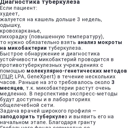
Диагностика туберкулеза
Если пациент:
худеет,
жалуется на кашель дольше 3 недель,
одышку,
кровохарканье,
лихорадку (повышенную температуру),
то нужно обязательно взять
анализ мокроты
на микобактерии
туберкулеза.
Быстрое обнаружение и диагностика
устойчивости микобактерий проводится в
противотуберкулезных учреждениях с
помощью
молекулярно-генетических методов
(
ПЦР
, LPA, GeneXpert) в течение нескольких
часов. Раньше на это требовалось около
3
месяцев
, т.к. микобактерии растут очень
медленно. В перспективе экспресс-методы
будут доступны и в лабораториях
общелечебной сети.
Задача врачей широкого профиля —
заподозрить туберкуле
з и выявить его на
начальном этапе. Благодаря гранту