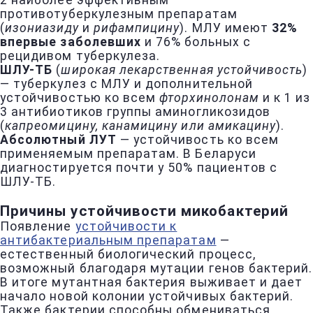
2 наиболее эффективным
противотуберкулезным препаратам
(
изониазиду
и
рифампицину
). МЛУ имеют
32%
впервые заболевших
и 76% больных с
рецидивом туберкулеза.
ШЛУ-ТБ
(
широкая лекарственная устойчивость
)
— туберкулез с МЛУ и дополнительной
устойчивостью ко всем
фторхинолонам
и к 1 из
3 антибиотиков группы аминогликозидов
(
капреомицину, канамицину или амикацину
).
Абсолютный ЛУТ
— устойчивость ко всем
применяемым препаратам. В Беларуси
диагностируется почти у 50% пациентов с
ШЛУ-ТБ.
Причины устойчивости микобактерий
Появление
устойчивости к
антибактериальным препаратам
—
естественный биологический процесс,
возможный благодаря мутации генов бактерий.
В итоге мутантная бактерия выживает и дает
начало новой колонии устойчивых бактерий.
Также бактерии способны обмениваться