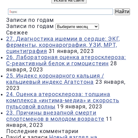
Записи по годам
Записи по годам
Свежее
27. Диагностика ишемии в сердце: ЭКГ,
ферменты, коронарография, УЗИ, МРТ,
сцинтиграфия
31 января, 2023
26. Лабораторная оценка атеросклероза:
С-реактивный белок и гомоцистеин
28
января, 2023
25. Индекс коронарного кальция /
кальциевый индекс Агатстона
23 января,
2023
24. Оценка атеросклероза: толщина
комплекса «интима-медиа» и скорость
пульсовой волны
19 января, 2023
23. Причины внезапной смерти
спортсменов в молодом возрасте
11
января, 2023
Последние комментарии
David
к записи
Новый взгляд на