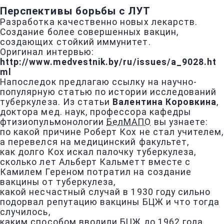
Перспективы борьбы с ЛУТ
Разработка качественно новых лекарств.
Создание более совершенных вакцин,
создающих стойкий иммунитет.
Оригинал интервью:
http://www.medvestnik.by/ru/issues/a_9028.ht
ml
Напоследок предлагаю ссылку на научно-
популярную статью по истории исследований
туберкулеза. Из статьи
Валентина Коровкина
,
доктора мед. наук, профессора кафедры
фтизиопульмонологии
БелМАПО
вы узнаете:
по какой причине Роберт Кох не стал учителем,
а перевелся на медицинский факультет,
как долго Кох искал палочку туберкулеза,
сколько лет Альберт Кальметт вместе с
Камилем Гереном потратил на создание
вакцины от туберкулеза,
какой несчастный случай в 1930 году сильно
подорвал репутацию вакцины БЦЖ и что тогда
случилось,
каким способом вводили БЦЖ до 1962 года.