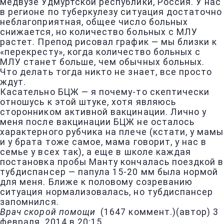
медвузе Удмуртской республики, Россия. У нас
в регионе по туберкулезу ситуация достаточно
неблагоприятная, общее число больных
снижается, но количество больных с МЛУ
растет. Препод рисовал график — мы близки к
«перекресту», когда количество больных с
МЛУ станет больше, чем обычных больных.
Что делать тогда никто не знает, все просто
ждут.
Касательно БЦЖ — я почему-то скептически
отношусь к этой штуке, хотя являюсь
сторонником активной вакцинации. Лично у
меня после вакцинации БЦЖ не осталось
характерного рубчика на плече (кстати, у мамы
и у брата тоже самое, мама говорит, у нас в
семье у всех так), а еще в школе каждая
постановка пробы Манту кончалась поездкой в
тубдиспансер — папула 15-20 мм была нормой
для меня. Ближе к половому созреванию
ситуация нормализовалась, но тубдиспансер
запомнился.
Врач скорой помощи
(
1647 коммент.
)
(автор)
3
февраля, 2014 в 20:15