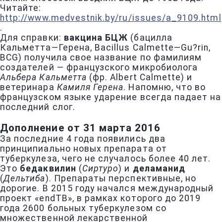
Читайте:
http://www.medvestnik.by/ru/issues/a_9109.html
.
Для справки:
вакцина БЦЖ
(бацилла
Кальметта—Герена, Bacillus Calmette—Gu?rin,
BCG) получила свое название по фамилиям
создателей — французского микробиолога
Альбера Кальметта
(фр. Albert Calmette) и
ветеринара
Камиля Герена
. Напомню, что во
французском языке ударение всегда падает на
последний слог.
Дополнение от 31 марта 2016
За последние 4 года появились два
принципиально новых препарата от
туберкулеза, чего не случалось более 40 лет.
Это
бедаквилин
(
Сиртуро
) и
деламанид
(
Дельтиба
). Препараты перспективные, но
дорогие. В 2015 году начался международный
проект «endTB», в рамках которого до 2019
года 2600 больных туберкулезом со
множественной лекарственной