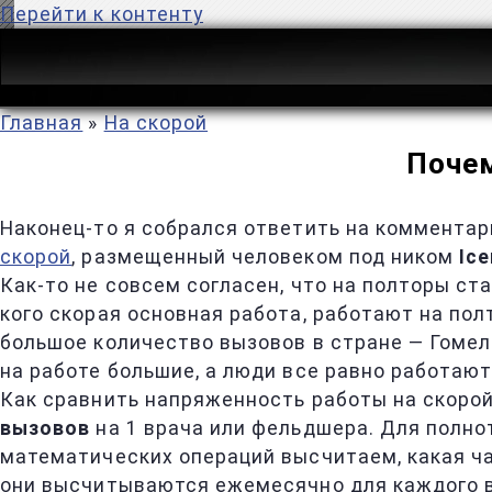
Перейти к контенту
Главная
»
На скорой
Почем
Наконец-то я собрался ответить на комментар
скорой
, размещенный человеком под ником
Ic
Как-то не совсем согласен, что на полторы ст
кого скорая основная работа, работают на полт
большое количество вызовов в стране — Гомель
на работе большие, а люди все равно работают
Как сравнить напряженность работы на скоро
вызовов
на 1 врача или фельдшера. Для полн
математических операций высчитаем, какая ча
они высчитываются ежемесячно для каждого вр