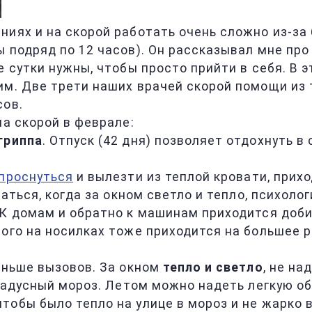
ниях и на скорой работать очень сложно из-за
 подряд по 12 часов). Он рассказывал мне про
е сутки нужны, чтобы просто прийти в себя. В 
м. Две трети наших врачей скорой помощи из те
сов.
на скорой в феврале:
гриппа
. Отпуск (42 дня) позволяет отдохнуть 
проснуться
и вылезти из теплой кровати, прих
паться, когда за окном светло и тепло, психоло
 К домам и обратно к машинам приходится доб
ного на носилках тоже приходится на большее 
еньше вызовов. За окном
тепло и светло
, не на
градусный мороз. Летом можно надеть легкую об
 чтобы было тепло на улице в мороз и не жарко 