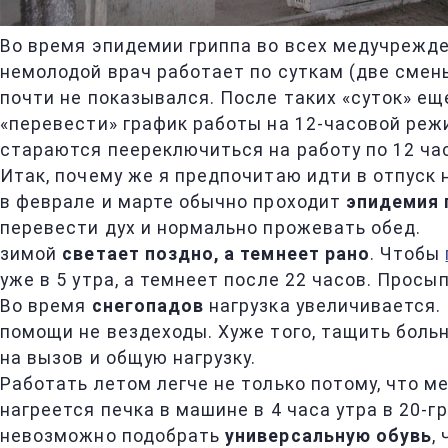
Во время эпидемии гриппа во всех медучрежде
немолодой врач работает по суткам (две смены
почти не показывался. После таких «суток» ещ
«перевести» график работы на 12-часовой режи
стараются пеереключиться на работу по 12 ча
Итак, почему же я предпочитаю идти в отпуск 
в феврале и марте обычно проходит
эпидемия 
перевести дух и нормально прожевать обед.
зимой
светает поздно, а темнеет рано
. Чтобы
уже в 5 утра, а темнеет после 22 часов. Просы
Во время
снегопадов
нагрузка увеличивается.
помощи не вездеходы. Хуже того, тащить боль
на вызов и общую нагрузку.
Работать летом легче не только потому, что м
нагреется печка в машине в 4 часа утра в 20-
невозможно подобрать
универсальную обувь
,