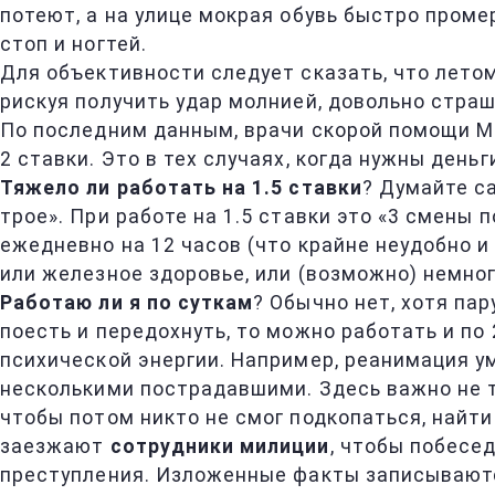
потеют, а на улице мокрая обувь быстро проме
стоп и ногтей.
Для объективности следует сказать, что лето
рискуя получить удар молнией, довольно страш
По последним данным, врачи скорой помощи М
2 ставки. Это в тех случаях, когда нужны деньг
Тяжело ли работать на 1.5 ставки
? Думайте с
трое». При работе на 1.5 ставки это «3 смены п
ежедневно на 12 часов (что крайне неудобно и
или железное здоровье, или (возможно) немног
Работаю ли я по суткам
? Обычно нет, хотя па
поесть и передохнуть, то можно работать и по
психической энергии. Например, реанимация у
несколькими пострадавшими. Здесь важно не т
чтобы потом никто не смог подкопаться, найт
заезжают
сотрудники милиции
, чтобы побесе
преступления. Изложенные факты записываютс