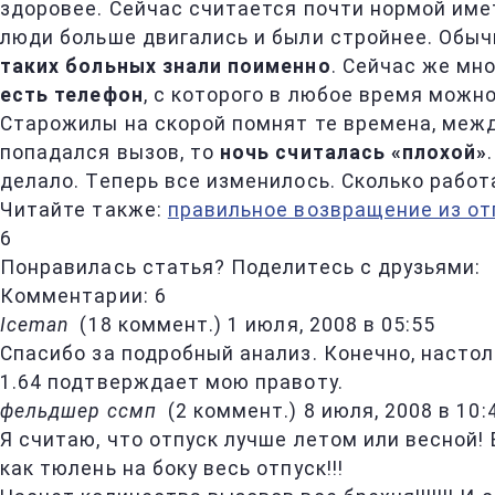
здоровее. Сейчас считается почти нормой име
люди больше двигались и были стройнее. Обы
таких больных знали поименно
. Сейчас же мн
есть телефон
, с которого в любое время можн
Старожилы на скорой помнят те времена, межд
попадался вызов, то
ночь считалась «плохой»
делало. Теперь все изменилось. Сколько работ
Читайте также:
правильное возвращение из от
6
Понравилась статья? Поделитесь с друзьями:
Комментарии: 6
Iceman
(
18 коммент.
)
1 июля, 2008 в 05:55
Спасибо за подробный анализ. Конечно, настол
1.64 подтверждает мою правоту.
фельдшер ссмп
(
2 коммент.
)
8 июля, 2008 в 10:
Я считаю, что отпуск лучше летом или весной! 
как тюлень на боку весь отпуск!!!