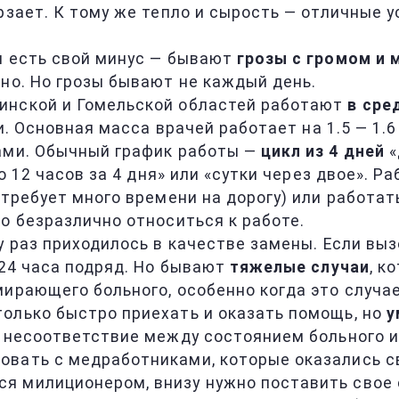
рзает. К тому же тепло и сырость — отличные 
м есть свой минус — бывают
грозы с громом и 
но. Но грозы бывают не каждый день.
инской и Гомельской областей работают
в сре
и. Основная масса врачей работает на 1.5 — 1.6
ами. Обычный график работы —
цикл из 4 дней
«
о 12 часов за 4 дня» или «сутки через двое». Р
 требует много времени на дорогу) или работат
о безразлично относиться к работе.
ру раз приходилось в качестве замены. Если в
 24 часа подряд. Но бывают
тяжелые случаи
, к
мирающего больного, особенно когда это случа
олько быстро приехать и оказать помощь, но
у
и несоответствие между состоянием больного 
довать с медработниками, которые оказались 
я милиционером, внизу нужно поставить свое 