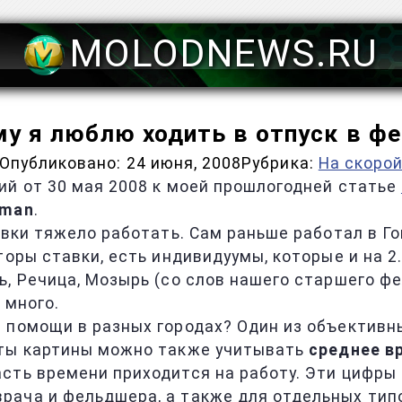
MOLODNEWS.RU
у я люблю ходить в отпуск в ф
Опубликовано:
24 июня, 2008
Рубрика:
На скоро
ий от 30 мая 2008 к моей прошлогодней статье
eman
.
авки тяжело работать. Сам раньше работал в Г
оры ставки, есть индивидуумы, которые и на 2.
, Речица, Мозырь (со слов нашего старшего фел
 много.
й помощи в разных городах? Один из объектив
оты картины можно также учитывать
среднее в
сть времени приходится на работу. Эти цифры
ача и фельдшера, а также для отдельных типо