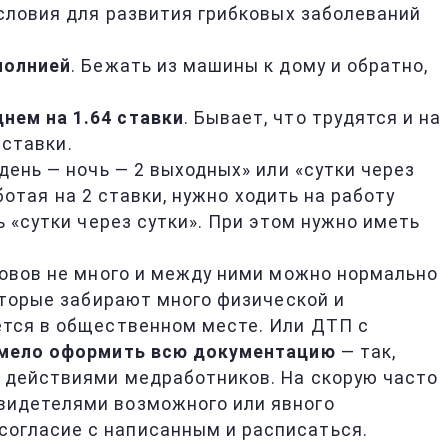
условия для развития грибковых заболеваний
молнией
. Бежать из машины к дому и обратно,
днем на 1.64 ставки
. Бывает, что трудятся и на
 ставки.
день — ночь — 2 выходных» или «сутки через
аботая на 2 ставки, нужно ходить на работу
ь «сутки через сутки». При этом нужно иметь
ызовов не много и между ними можно нормально
оторые забирают много физической и
ется в общественном месте. Или ДТП с
мело оформить всю документацию
— так,
и действиями медработников. На скорую часто
свидетелями возможного или явного
согласие с написанным и расписаться.