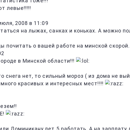
статистика тоже!!!
 левые!!!!!
июля, 2008 в 11:09
таться на лыжах, санках и коньках. А можно по
ды почитать о вашей работе на минской скорой.
02
городе в Минской области!!!
о снега нет, то сильный мороз ( из дома не вый
с много красивых и интересных мест!!!!
езем!!
Е!
или Доминикану лет 5 работать. А на зарплату 