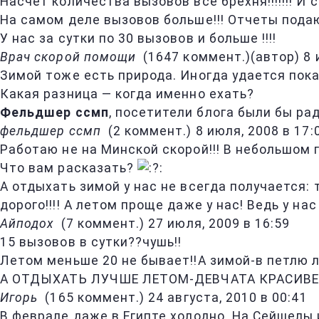
Насчет количества вызовов все брехня!!!!!!! И 
На самом деле вызовов больше!!! Отчеты подают
У нас за сутки по 30 вызовов и больше !!!!
Врач скорой помощи
(
1647 коммент.
)
(автор)
8 
Зимой тоже есть природа. Иногда удается пока
Какая разница — когда именно ехать?
Фельдшер ссмп
, посетители блога были бы ра
фельдшер ссмп
(
2 коммент.
)
8 июля, 2008 в 17:
Работаю не на Минской скорой!!! В небольшом 
Что вам расказать?
А отдыхать зимой у нас не всегда получается: т
дорого!!!! А летом проще даже у нас! Ведь у на
Айподох
(
7 коммент.
)
27 июля, 2009 в 16:59
15 вызовов в сутки??чушь!!
Летом меньше 20 не бывает!!А зимой-в петлю л
А ОТДЫХАТЬ ЛУЧШЕ ЛЕТОМ-ДЕВЧАТА КРАСИВЕ
Игорь
(
165 коммент.
)
24 августа, 2010 в 00:41
В феврале даже в Египте холодно. На Сейшелы 