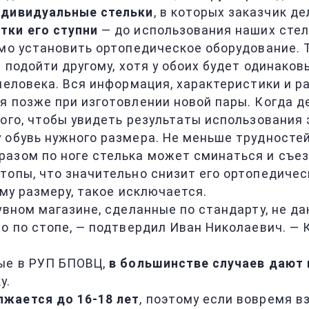
ндивидуальные стельки
, в которых заказчик д
тки его ступни
— до использования наших стеле
мо установить ортопедическое оборудование. Т
 подойти другому, хотя у обоих будет одинаков
 человека. Вся информация, характеристики и 
я позже при изготовлении новой пары. Когда 
ого, чтобы увидеть результаты использования
 обувь нужного размера. Не меньше трудносте
разом по ноге стелька может сминаться и съе
топы, что значительно снизит его ортопедиче
ому размеру, такое исключается.
увном магазине, сделанные по стандарту, не д
о по стопе, — подтвердил Иван Николаевич. — 
ные в РУП БПОВЦ,
в большинстве случаев дают
у.
жается до 16-18 лет
, поэтому если вовремя в