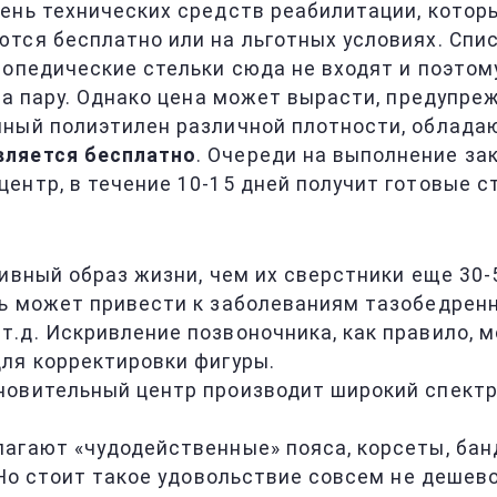
ень технических средств реабилитации, котор
тся бесплатно или на льготных условиях. Спи
топедические стельки сюда не входят и поэтом
за пару. Однако цена может вырасти, предупре
нный полиэтилен различной плотности, облада
вляется бесплатно
. Очереди на выполнение за
ентр, в течение 10-15 дней получит готовые с
ивный образ жизни, чем их сверстники еще 30-
едь может привести к заболеваниям тазобедрен
 т.д. Искривление позвоночника, как правило, 
ля корректировки фигуры.
овительный центр производит широкий спектр т
агают «чудодейственные» пояса, корсеты, бан
 Но стоит такое удовольствие совсем не дешево