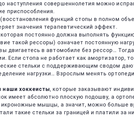
 до наступления совершеннолетия можно испра
ие приспособления.
 (восстановления функций стопы в полном объе
теряет значения терапевтический эффект.
а, которая постоянно должна выполнять функцию
вие такой рессоры) означает постоянную нагру
вы двигаетесь в автомобиле без рессор… Тогда
ии. Если стопа не работает как амортизатор, т
ические стельки с поддерживающим сводом да
ределение нагрузки… Взрослым менять ортопеди
и наши хоккеисты
, которые заказывают индиви
тинок имеет абсолютно плоскую подошву, а орт
я икроножные мышцы, а значит, можно больше в
ли такие стельки за границей и платили за ни