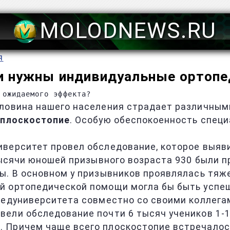
MOLODNEWS.RU
я
и нужны индивидуальные ортопе
 ожидаемого эффекта?
ловина нашего населения страдает различными
т
плоскостопие
. Особую обеспокоенность спец
ерситет провел обследование, которое выявило
 тысячи юношей призывного возраста 930 были 
ы. В основном у призывников проявлялась тяж
й ортопедической помощи могла бы быть успе
медуниверситета совместно со своими коллега
ели обследование почти 6 тысяч учеников 1-1
ы
. Причем чаще всего плоскостопие встречалось