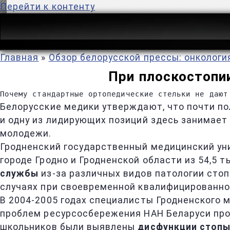
Перейти к контенту
Главная
»
Обзор белорусской прессы: онкологи
При плоскостопи
Почему стандартные ортопедические стельки не дают
Белорусские медики утверждают, что почти по
и одну из лидирующих позиций здесь занимае
молодежи.
Гродненский государственный медицинский унив
городе Гродно и Гродненской области из 54,5
службы
из-за различных видов патологии стоп
случаях при своевременной квалифицированно
В 2004-2005 годах специалисты Гродненского 
проблем ресурсосбережения НАН Беларуси пров
школьников были выявлены
дисфункции стоп