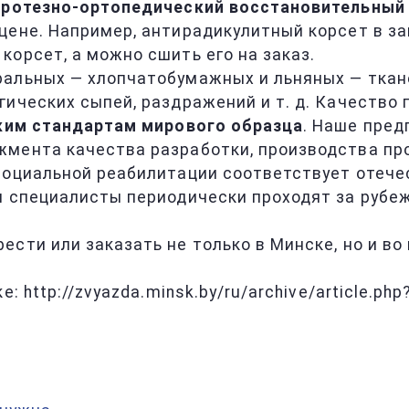
протезно-ортопедический восстановительный
цене. Например, антирадикулитный корсет в за
орсет, а можно сшить его на заказ.
альных — хлопчатобумажных и льняных — тканей
ических сыпей, раздражений и т. д. Качество 
ким стандартам мирового образца
. Наше пред
жмента качества разработки, производства пр
 социальной реабилитации соответствует отеч
и специалисты периодически проходят за рубе
сти или заказать не только в Минске, но и во
: http://zvyazda.minsk.by/ru/archive/article.ph