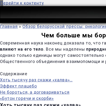
Перейти к контенту
Главная
»
Обзор белорусской прессы: онкологи
Чем больше мы бор
Современная наука наконец доказала то, что 
влияют на его тело
. Все мы наделены
природн
однако только единицы могут самостоятельно 
Общественного объединения взаимопомощи и 
Содержание
Хоть тысячу раз скажи «халва»…
Эффект плацебо
Не бороться, а договариваться
«Бутон горечи и скорби»
Хоть тысячу раз скажи «халва»…