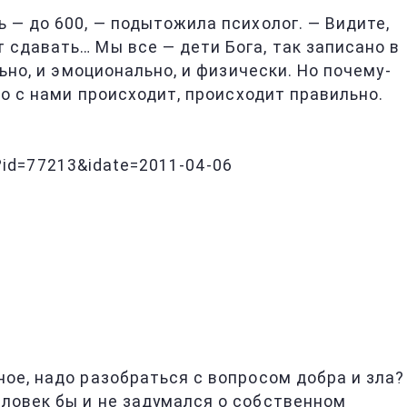
нь — до 600, — подытожила психолог. — Видите,
 сдавать… Мы все — дети Бога, так записано в
ьно, и эмоционально, и физически. Но почему-
то с нами происходит, происходит правильно.
p?id=77213&idate=2011-04-06
ное, надо разобраться с вопросом добра и зла?
еловек бы и не задумался о собственном