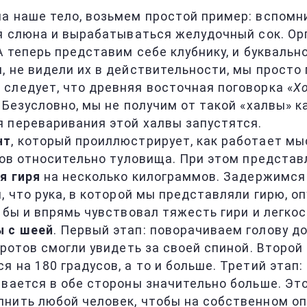
на наше тело, возьмем простой пример: вспом
ся слюна и вырабатываться желудочный сок. Ор
А теперь представим себе клубнику, и буквальн
 не видели их в действительности, мы просто 
следует, что древняя восточная поговорка «
Хо
 Безусловно, мы не получим от такой «халвы» 
 переваривания этой халвы запустятся.
нт
, который проиллюстрирует, как работает мы
сов относительно туловища. При этом представл
я гиря
на несколько килограммов. Задержимся в
, что рука, в которой мы представляли гирю, 
 бы и впрямь чувствовал тяжесть гири и легкос
ы с шеей
. Первый этап: поворачиваем голову до
оротов смогли увидеть за своей спиной. Второй
 на 180 градусов, а то и больше. Третий этап:
ивается в обе стороны значительно больше. Э
лнить любой человек, чтобы на собственном оп