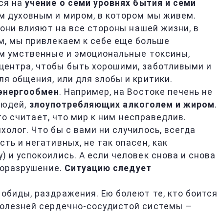
ся на
учение о семи уровнях бытия и семи
ом духовным и миром, в котором мы живем.
 они влияют на все стороны нашей жизни, в
м, мы привлекаем к себе еще больше
ем умственные и эмоциональные токсины,
центра, чтобы быть хорошими, заботливыми и
я общения, или для злобы и критики.
 энергообмен
. Например, на Востоке печень не
 людей,
злоупотребляющих алкоголем и жиром
.
то считает, что мир к ним несправедлив.
холог. Что бы с вами ни случилось, всегда
ть и негативных, не так опасен, как
 и успокоились. А если человек снова и снова
аморазрушение.
Ситуацию следует
ь обиды, раздражения. Ею болеют те, кто боится
болезней сердечно-сосудистой системы —