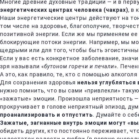
Многие древние духовные традиции — и в перв
энергетических центрах человека (чакрах)
, в
Наши энергетические центры действуют на тонк
том числе на здоровье, благополучие, творче
позитивной энергии. Если же мы применяем ее
блокирующие потоки энергии. Например, мы мо
щедрыми или для того, чтобы быть эгоистичным
Если у вас есть конкретное заболевание, значи
зря называли «
бутоном горечи и печали
». Печен
А это, как правило, те, кто с помощью алкогол
Для сохранения здоровья
нельзя углубляться
нужно помнить, что вы сами «привлекли» такую
«зажатые» эмоции. Произошла неприятность — м
прокручивает в голове неприятный эпизод, дум
проанализировать и отпустить
. Думайте о себ
Зажатые, загнанные внутрь эмоции могут «вы
обидеть других, кто постоянно переживает, ч