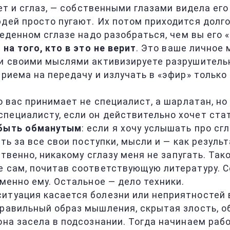
ает и сглаз, — собственными глазами видела ег
дей просто пугают. Их потом приходится долго
веденном сглазе надо разобраться, чем вы его 
на того, кто в это не верит
. Это ваше личное 
ми своими мыслями активизируете разрушитель
приема на передачу и излучать в «эфир» тольк
о вас принимает не специалист, а шарлатан, но
пециалисту, если он действительно хочет стат
 быть обманутым
: если я хочу услышать про сгл
сть за все свои поступки, мысли и — как резуль
ественно, никакому сглазу меня не запугать. Та
е сам, почитав соответствующую литературу. С
именно ему. Остальное — дело техники.
итуация касается болезни или неприятностей в
равильный образ мышления, скрытая злость, об
она засела в подсознании. Тогда начинаем раб