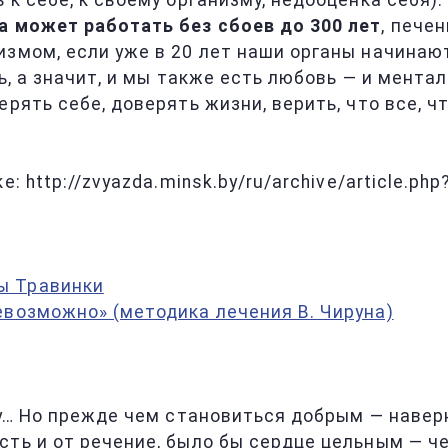
к себе, к своему организму, недооценка себя).
а может работать без сбоев до 300 лет
, пече
змом, если уже в 20 лет наши органы начинают
ь, а значит, и мы также есть любовь — и ментал
рять себе, доверять жизни, верить, что все, ч
: http://zvyazda.minsk.by/ru/archive/article.ph
ы Травинки
евозможно» (методика лечения В. Чируна)
му… Но прежде чем становиться добрым — навер
сть и от речение, было бы сердце цельным — ч