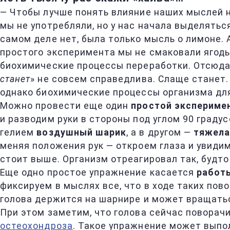
— Чтобы лучше понять влияние наших мыслей 
мы не употребляли, но у нас начала выделять
самом деле нет, была только мысль о лимоне. 
простого эксперимента мы не смаковали ягоды,
биохимические процессы переработки. Отсюда 
станет
» не совсем справедлива. Слаще станет.
однако биохимические процессы организма для
Можно провести еще один
простой экспериме
и разводим руки в стороны под углом 90 граду
гелием
воздушный шарик
, а в другом —
тяжела
меняя положения рук — откроем глаза и увидим
стоит выше. Организм отреагировал так, будто
Еще одно простое упражнение касается
работ
фиксируем в мыслях все, что в ходе таких пов
голова держится на шарнире и может вращаться
При этом заметим, что голова сейчас поворач
остеохондроза
. Такое упражнение может выпо