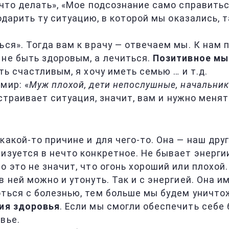
что делать», «Мое подсознание само справиться 
годарить ту ситуацию, в которой мы оказались, 
ся». Тогда вам к врачу — отвечаем мы. К нам п
 не быть здоровым, а лечиться.
Позитивное мы
ть счастливым, я хочу иметь семью … и т.д.
мир: «
Муж плохой, дети непослушные, начальник 
 устраивает ситуация, значит, вам и нужно менят
 какой-то причине и для чего-то. Она — наш др
изуется в нечто конкретное. Не бывает энерги
 это не значит, что огонь хороший или плохой. 
 ней можно и утонуть. Так и с энергией. Она и
оться с болезнью, тем больше мы будем уничто
ния здоровья
. Если мы смогли обеспечить себе 
вье.