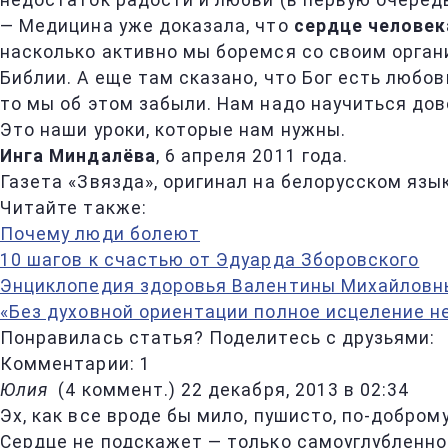
недостаток радости и любви (в первую очередь 
— Медицина уже доказала, что
сердце человек
насколько активно мы боремся со своим органи
Библии. А еще там сказано, что Бог есть любов
то мы об этом забыли. Нам надо научиться дове
Это наши уроки, которые нам нужны.
Инга Миндалёва
, 6 апреля 2011 года.
Газета «Звязда», оригинал на белорусском языке
Читайте также:
Почему люди болеют
10 шагов к счастью от Эдуарда Зборовского
Энциклопедия здоровья Валентины Михайловн
«Без духовной ориентации полное исцеление н
Понравилась статья? Поделитесь с друзьями:
Комментарии: 1
Юлия
(
4 коммент.
)
22 декабря, 2013 в 02:34
Эх, как все вроде бы мило, пушисто, по-добро
Сердце не подскажет — только самоуглубленно