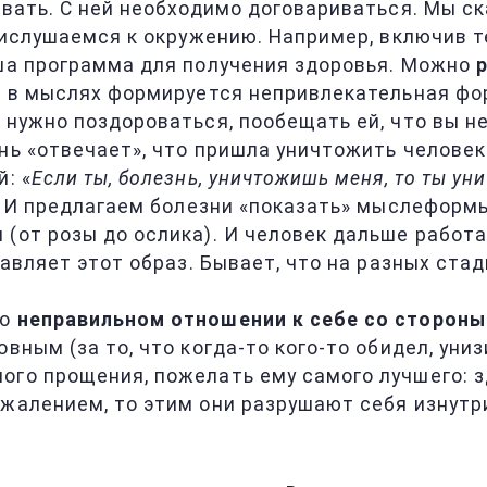
овать. С ней необходимо договариваться. Мы ск
рислушаемся к окружению. Например, включив т
аша программа для получения здоровья. Можно
, в мыслях формируется непривлекательная форм
 нужно поздороваться, пообещать ей, что вы не
нь «отвечает», что пришла уничтожить человека
: «
Если ты, болезнь, уничтожишь меня, то ты ун
. И предлагаем болезни «показать» мыслеформы
(от розы до ослика). И человек дальше работа
ставляет этот образ. Бывает, что на разных ст
 о
неправильном отношении к себе со стороны
ным (за то, что когда-то кого-то обидел, унизи
го прощения, пожелать ему самого лучшего: зд
жалением, то этим они разрушают себя изнутри