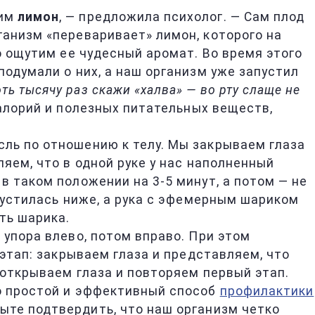
ним
лимон
, — предложила психолог. — Сам плод
ганизм «переваривает» лимон, которого на
о ощутим ее чудесный аромат. Во время этого
подумали о них, а наш организм уже запустил
ть тысячу раз скажи «халва» — во рту слаще не
калорий и полезных питательных веществ,
сль по отношению к телу. Мы закрываем глаза
яем, что в одной руке у нас наполненный
 таком положении на 3-5 минут, а потом — не
опустилась ниже, а рука с эфемерным шариком
ть шарика.
 упора влево, потом вправо. При этом
 этап: закрываем глаза и представляем, что
 открываем глаза и повторяем первый этап.
то простой и эффективный способ
профилактики
ыте подтвердить, что наш организм четко