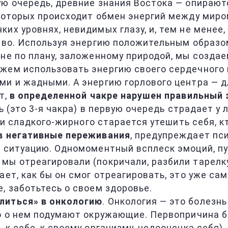
ую очередь, древние знания Востока — опирают
 которых происходит обмен энергий между мир
их уровнях, невидимых глазу, и, тем не менее,
ство. Используя энергию положительным образо
 не по плану, заложенному природой, мы созда
жем использовать энергию своего сердечного 
и и жадными. А энергию горлового центра — дл
т,
в определенной чакре нарушен правильный
ь (это 3-я чакра) в первую очередь страдает у
я и сладкого-жирного старается утешить себя, к
 в негативные переживания
, предупреждает пси
 ситуацию. Одномоментный всплеск эмоций, пус
ы отреагировали (покричали, разбили тарелку)
ает, как бы он смог отреагировать, это уже с
е, заботьтесь о своем здоровье.
литься» в онкологию
. Онкология — это болезн
то о нем подумают окружающие. Первопричина 