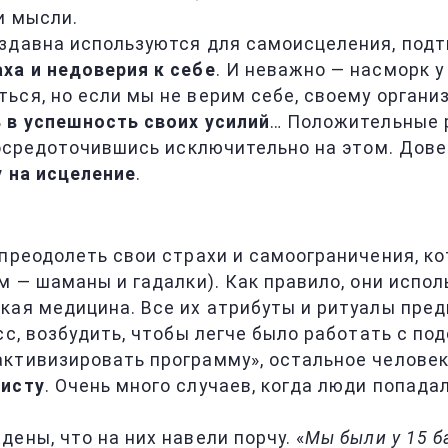
и мысли.
здавна используются для самоисцеления, подт
аха и недоверия к себе
. И неважно — насморк у
ся, но если мы не верим себе, своему организ
 в успешность своих усилий
… Положительные р
сосредоточившись исключительно на этом. Довер
 на исцеление
.
 преодолеть свои страхи и самоограничения, к
м — шаманы и гадалки). Как правило, они испо
кая медицина. Все их атрибуты и ритуалы пред
сс, возбудить, чтобы легче было работать с п
ктивизировать программу», остальное человек
листу
. Очень много случаев, когда люди попада
ены, что на них навели порчу. «
Мы были у 15 ба