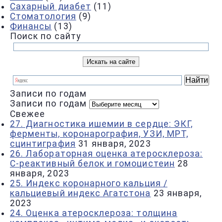
Сахарный диабет
(11)
Стоматология
(9)
Финансы
(13)
Поиск по сайту
Записи по годам
Записи по годам
Свежее
27. Диагностика ишемии в сердце: ЭКГ,
ферменты, коронарография, УЗИ, МРТ,
сцинтиграфия
31 января, 2023
26. Лабораторная оценка атеросклероза:
С-реактивный белок и гомоцистеин
28
января, 2023
25. Индекс коронарного кальция /
кальциевый индекс Агатстона
23 января,
2023
24. Оценка атеросклероза: толщина