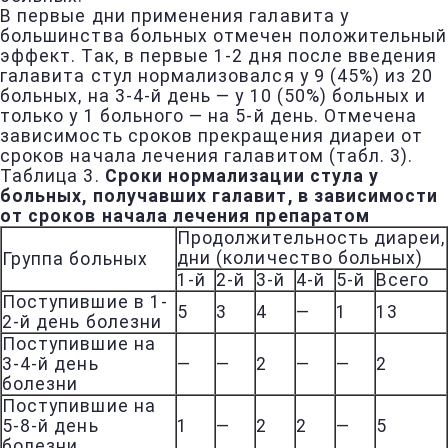
В первые дни применения галавита у
большинства больных отмечен положительный
эффект. Так, в первые 1-2 дня после введения
галавита стул нормализовался у 9 (45%) из 20
больных, на 3-4-й день — у 10 (50%) больных и
только у 1 больного — на 5-й день. Отмечена
зависимость сроков прекращения диареи от
сроков начала лечения галавитом (табл. 3).
Таблица 3.
Сроки нормализации стула у
больных, получавших галавит, в зависимости
от сроков начала лечения препаратом
Продолжительность диареи,
дни (количество больных)
Группа больных
1-й
2-й
3-й
4-й
5-й
Всего
Поступившие в 1-
5
3
4
—
1
13
2-й день болезни
Поступившие на
3-4-й день
—
—
2
—
—
2
болезни
Поступившие на
5-8-й день
1
—
2
2
—
5
болезни