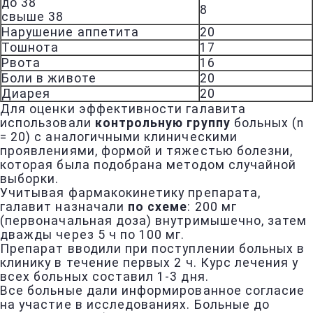
до 38
8
свыше 38
Нарушение аппетита
20
Тошнота
17
Рвота
16
Боли в животе
20
Диарея
20
Для оценки эффективности галавита
использовали
контрольную группу
больных (n
= 20) с аналогичными клиническими
проявлениями, формой и тяжестью болезни,
которая была подобрана методом случайной
выборки.
Учитывая фармакокинетику препарата,
галавит назначали
по схеме
: 200 мг
(первоначальная доза) внутримышечно, затем
дважды через 5 ч по 100 мг.
Препарат вводили при поступлении больных в
клинику в течение первых 2 ч. Курс лечения у
всех больных составил 1-3 дня.
Все больные дали информированное согласие
на участие в исследованиях. Больные до