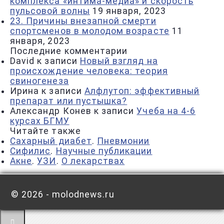
комплекса «интима-медиа» и скорость
пульсовой волны
19 января, 2023
23. Причины внезапной смерти
спортсменов в молодом возрасте
11
января, 2023
Последние комментарии
David
к записи
Новый взгляд на
происхождение человека: теория
свиногенеза
Ирина
к записи
Алфлутоп: эффективный
препарат или пустышка?
Александр Конев
к записи
Учеба на 4-6
курсах БГМУ
Читайте также
Сахарный диабет
.
Пневмонии
Сифилис
.
Научные публикации
Акне
.
УЗИ
.
О лекарствах
©
2026 - molodnews.ru