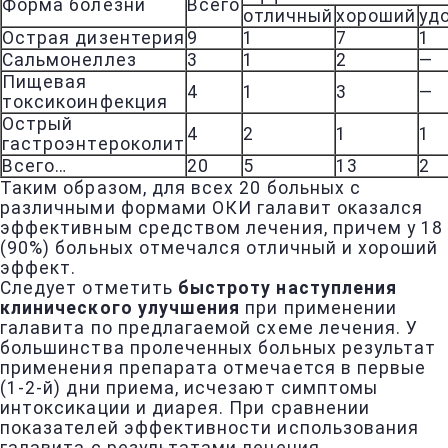
Форма болезни
Всего
отличный
хороший
уд
Острая дизентерия
9
1
7
1
Сальмонеллез
3
1
2
—
Пищевая
4
1
3
—
токсикоинфекция
Острый
4
2
1
1
гастроэнтероколит
Всего…
20
5
13
2
Таким образом, для всех 20 больных с
различными формами ОКИ галавит оказался
эффективным средством лечения, причем у 18
(90%) больных отмечался отличный и хороший
эффект.
Следует отметить
быстроту наступления
клинического улучшения
при применении
галавита по предлагаемой схеме лечения. У
большинства пролеченных больных результат
применения препарата отмечается в первые
(1-2-й) дни приема, исчезают симптомы
интоксикации и диарея. При сравнении
показателей эффективности использования