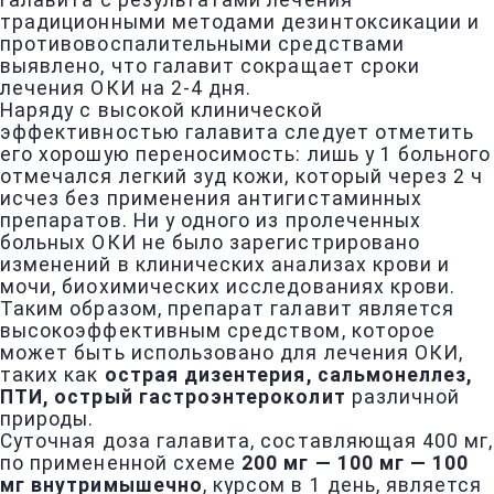
галавита с результатами лечения
традиционными методами дезинтоксикации и
противовоспалительными средствами
выявлено, что галавит сокращает сроки
лечения ОКИ на 2-4 дня.
Наряду с высокой клинической
эффективностью галавита следует отметить
его хорошую переносимость: лишь у 1 больного
отмечался легкий зуд кожи, который через 2 ч
исчез без применения антигистаминных
препаратов. Ни у одного из пролеченных
больных ОКИ не было зарегистрировано
изменений в клинических анализах крови и
мочи, биохимических исследованиях крови.
Таким образом, препарат галавит является
высокоэффективным средством, которое
может быть использовано для лечения ОКИ,
таких как
острая дизентерия, сальмонеллез,
ПТИ, острый гастроэнтероколит
различной
природы.
Суточная доза галавита, составляющая 400 мг,
по примененной схеме
200 мг — 100 мг — 100
мг внутримышечно
, курсом в 1 день, является