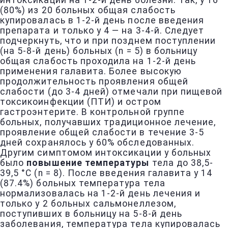
интоксикации на 1-2-й день болезни. Так, у 16
(80%) из 20 больных общая слабость
купировалась в 1-2-й день после введения
препарата и только у 4 — на 3-4-й. Следует
подчеркнуть, что и при позднем поступлении
(на 5-8-й день) больных (n = 5) в больницу
общая слабость проходила на 1-2-й день
применения галавита. Более высокую
продолжительность проявления общей
слабости (до 3-4 дней) отмечали при пищевой
токсикоинфекции (ПТИ) и остром
гастроэнтерите. В контрольной группе
больных, получавших традиционное лечение,
проявление общей слабости в течение 3-5
дней сохранялось у 60% обследованных.
Другим симптомом интоксикации у больных
было
повышение температуры
тела до 38,5-
39,5 °С (n = 8). После введения галавита у 14
(87.4%) больных температура тела
нормализовалась на 1-2-й день лечения и
только у 2 больных сальмонеллезом,
поступивших в больницу на 5-8-й день
заболевания, температура тела купировалась