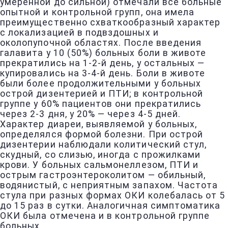
умеренной до сильной) отмечали все больные
опытной и контрольной групп, она имела
преимущественно схваткообразный характер
с локализацией в подвздошных и
околопупочной областях. После введения
галавита у 10 (50%) больных боли в животе
прекратились на 1-2-й день, у остальных —
купировались на 3-4-й день. Боли в животе
были более продолжительными у больных
острой дизентерией и ПТИ; в контрольной
группе у 60% пациентов они прекратились
через 2-3 дня, у 20% — через 4-5 дней.
Характер диареи, выявляемой у больных,
определялся формой болезни. При острой
дизентерии наблюдали колитический стул,
скудный, со слизью, иногда с прожилками
крови. У больных сальмонеллезом, ПТИ и
острым гастроэнтероколитом — обильный,
водянистый, с неприятным запахом. Частота
стула при разных формах ОКИ колебалась от 5
до 15 раз в сутки. Аналогичная симптоматика
ОКИ была отмечена и в контрольной группе
больных.