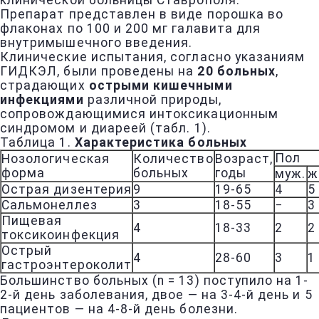
клинической больницы Ставрополя.
Препарат представлен в виде порошка во
флаконах по 100 и 200 мг галавита для
внутримышечного введения.
Клинические испытания, согласно указаниям
ГИДКЭЛ, были проведены на
20 больных
,
страдающих
острыми кишечными
инфекциями
различной природы,
сопровождающимися интоксикационным
синдромом и диареей (табл. 1).
Таблица 1.
Характеристика больных
Пол
Нозологическая
Количество
Возраст,
форма
больных
годы
муж.
ж
Острая дизентерия
9
19-65
4
5
Сальмонеллез
3
18-55
−
3
Пищевая
4
18-33
2
2
токсикоинфекция
Острый
4
28-60
3
1
гастроэнтероколит
Большинство больных (n = 13) поступило на 1-
2-й день заболевания, двое — на 3-4-й день и 5
пациентов — на 4-8-й день болезни.