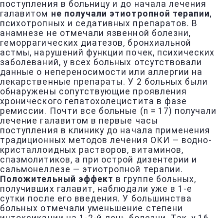
поступления в больницу и до начала лечения
галавитом
не получали этиотропной терапии
,
психотропных и седативных препаратов. В
анамнезе не отмечали язвенной болезни,
геморрагических диатезов, бронхиальной
астмы, нарушений функции почек, психических
заболеваний, у всех больных отсутствовали
данные о непереносимости или аллергии на
лекарственные препараты. У 2 больных были
обнаружены сопутствующие проявления
хронического гепатохолецистита в фазе
ремиссии. Почти все больные (n = 17) получали
лечение галавитом в первые часы
поступления в клинику до начала применения
традиционных методов лечения ОКИ — водно-
кристаллоидных растворов, витаминов,
спазмолитиков, а при острой дизентерии и
сальмонеллезе — этиотропной терапии.
Положительный эффект
в группе больных,
получивших галавит, наблюдали уже в 1-е
сутки после его введения. У большинства
больных отмечали уменьшение степени