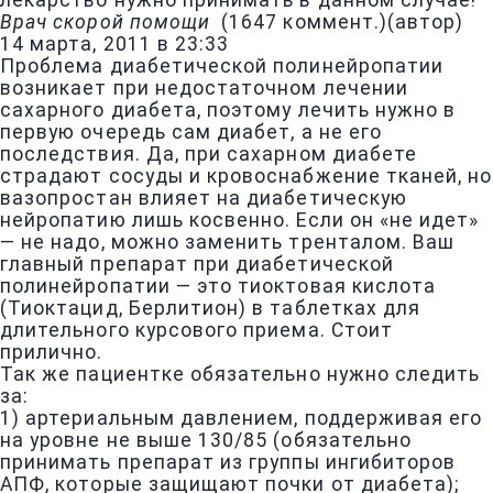
лекарство нужно принимать в данном случае!
Врач скорой помощи
(
1647 коммент.
)
(автор)
14 марта, 2011 в 23:33
Проблема диабетической полинейропатии
возникает при недостаточном лечении
сахарного диабета, поэтому лечить нужно в
первую очередь сам диабет, а не его
последствия. Да, при сахарном диабете
страдают сосуды и кровоснабжение тканей, но
вазопростан влияет на диабетическую
нейропатию лишь косвенно. Если он «не идет»
— не надо, можно заменить тренталом. Ваш
главный препарат при диабетической
полинейропатии — это тиоктовая кислота
(Тиоктацид, Берлитион) в таблетках для
длительного курсового приема. Стоит
прилично.
Так же пациентке обязательно нужно следить
за:
1) артериальным давлением, поддерживая его
на уровне не выше 130/85 (обязательно
принимать препарат из группы ингибиторов
АПФ, которые защищают почки от диабета);