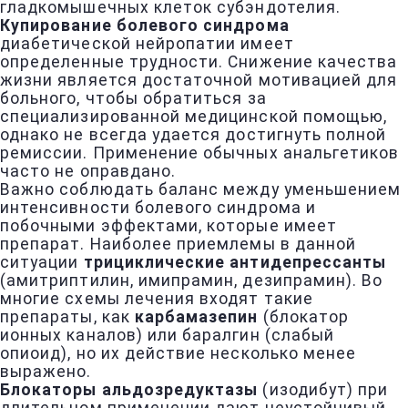
гладкомышечных клеток субэндотелия.
Купирование болевого синдрома
диабетической нейропатии имеет
определенные трудности. Снижение качества
жизни является достаточной мотивацией для
больного, чтобы обратиться за
специализированной медицинской помощью,
однако не всегда удается достигнуть полной
ремиссии. Применение обычных анальгетиков
часто не оправдано.
Важно соблюдать баланс между уменьшением
интенсивности болевого синдрома и
побочными эффектами, которые имеет
препарат. Наиболее приемлемы в данной
ситуации
трициклические антидепрессанты
(амитриптилин, имипрамин, дезипрамин). Во
многие схемы лечения входят такие
препараты, как
карбамазепин
(блокатор
ионных каналов) или баралгин (слабый
опиоид), но их действие несколько менее
выражено.
Блокаторы альдозредуктазы
(изодибут) при