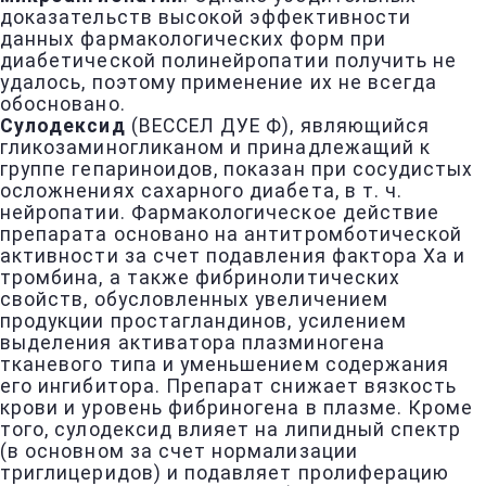
доказательств высокой эффективности
данных фармакологических форм при
диабетической полинейропатии получить не
удалось, поэтому применение их не всегда
обосновано.
Сулодексид
(ВЕССЕЛ ДУЕ Ф), являющийся
гликозаминогликаном и принадлежащий к
группе гепариноидов, показан при сосудистых
осложнениях сахарного диабета, в т. ч.
нейропатии. Фармакологическое действие
препарата основано на антитромботической
активности за счет подавления фактора Ха и
тромбина, а также фибринолитических
свойств, обусловленных увеличением
продукции простагландинов, усилением
выделения активатора плазминогена
тканевого типа и уменьшением содержания
его ингибитора. Препарат снижает вязкость
крови и уровень фибриногена в плазме. Кроме
того, сулодексид влияет на липидный спектр
(в основном за счет нормализации
триглицеридов) и подавляет пролиферацию