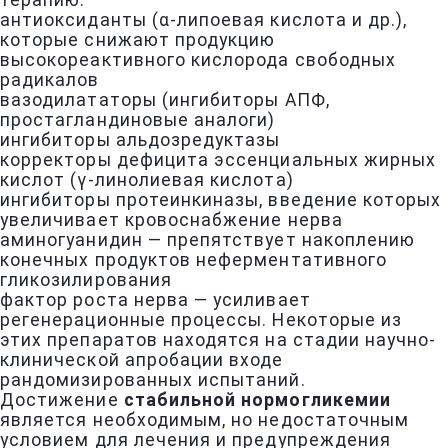
терапию:
антиоксиданты (α-липоевая кислота и др.),
которые снижают продукцию
высокореактивного кислорода свободных
радикалов
вазодилататоры (ингибиторы АПФ,
простагландиновые аналоги)
ингибиторы альдозредуктазы
корректоры дефицита эссенциальных жирных
кислот (γ-линолиевая кислота)
ингибиторы протеинкиназы, введение которых
увеличивает кровоснабжение нерва
аминогуанидин — препятствует накоплению
конечных продуктов неферментативного
гликозилирования
фактор роста нерва — усиливает
регенерационные процессы. Некоторые из
этих препаратов находятся на стадии научно-
клинической апробации входе
рандомизированных испытаний.
Достижение
стабильной нормогликемии
является необходимым, но недостаточным
условием для лечения и предупреждения