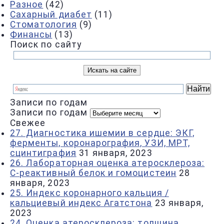
Разное
(42)
Сахарный диабет
(11)
Стоматология
(9)
Финансы
(13)
Поиск по сайту
Записи по годам
Записи по годам
Свежее
27. Диагностика ишемии в сердце: ЭКГ,
ферменты, коронарография, УЗИ, МРТ,
сцинтиграфия
31 января, 2023
26. Лабораторная оценка атеросклероза:
С-реактивный белок и гомоцистеин
28
января, 2023
25. Индекс коронарного кальция /
кальциевый индекс Агатстона
23 января,
2023
24. Оценка атеросклероза: толщина