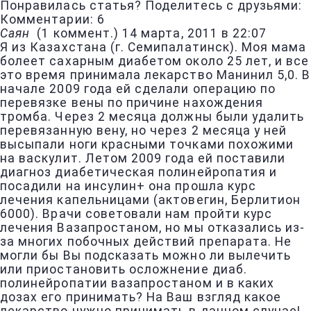
Понравилась статья? Поделитесь с друзьями:
Комментарии: 6
Саян
(
1 коммент.
)
14 марта, 2011 в 22:07
Я из Казахстана (г. Семипалатинск). Моя мама
болеет сахарным диабетом около 25 лет, и все
это время принимала лекарство Манинил 5,0. В
начале 2009 года ей сделали операцию по
перевязке вены по причине нахождения
тромба. Через 2 месяца должны были удалить
перевязанную вену, но через 2 месяца у ней
высыпали ноги красными точками похожими
на васкулит. Летом 2009 года ей поставили
диагноз диабетическая полинейропатия и
посадили на инсулин+ она прошла курс
лечения капельницами (актовегин, Берлитион
6000). Врачи советовали нам пройти курс
лечения Вазапростаном, но мы отказались из-
за многих побочных действий препарата. Не
могли бы Вы подсказать можно ли вылечить
или приостановить осложнение диаб.
полинейропатии вазапростаном и в каких
дозах его принимать? На Ваш взгляд какое