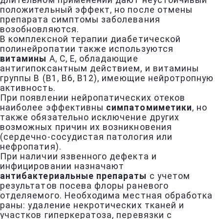
длительном применении дают неустойчивый
положительный эффект, но после отмены
препарата симптомы заболевания
возобновляются.
В комплексной терапии диабетической
полинейропатии также используются
витамины
А, С, Е, обладающие
антигипоксантным действием, и витамины
группы В (В1, В6, В12), имеющие нейротропную
активность.
При появлении нейропатических отеков
наиболее эффективны
симпатомиметики
, но
также обязательно исключение других
возможных причин их возникновения
(сердечно-сосудистая патология или
нефропатия).
При наличии язвенного дефекта и
инфицировании назначают
антибактериальные препараты
с учетом
результатов посева флоры раневого
отделяемого. Необходима местная обработка
раны: удаление некротических тканей и
участков гиперкератоза, перевязки с