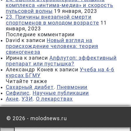
комплекса «интима-медиа» и скорость
пульсовой волны
19 января, 2023
23. Причины внезапной смерти
спортсменов в молодом возрасте
11
января, 2023
Последние комментарии
David
к записи
Новый взгляд на
происхождение человека: теория
свиногенеза
Ирина
к записи
Алфлутоп: эффективный
препарат или пустышка?
Александр Конев
к записи
Учеба на 4-6
курсах БГМУ
Читайте также
Сахарный диабет
.
Пневмонии
Сифилис
.
Научные публикации
Акне
.
УЗИ
.
О лекарствах
©
2026 - molodnews.ru