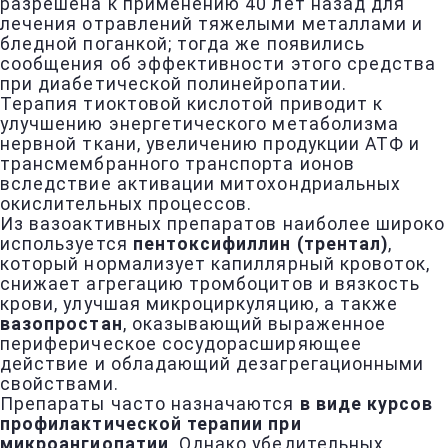
разрешена к применению 40 лет назад для
лечения отравлений тяжелыми металлами и
бледной поганкой; тогда же появились
сообщения об эффективности этого средства
при диабетической полинейропатии.
Терапия тиоктовой кислотой приводит к
улучшению энергетического метаболизма
нервной ткани, увеличению продукции АТФ и
трансмембранного транспорта ионов
вследствие активации митохондриальных
окислительных процессов.
Из вазоактивных препаратов наиболее широко
используется
пентоксифиллин (трентал)
,
который нормализует капиллярный кровоток,
снижает агрегацию тромбоцитов и вязкость
крови, улучшая микроциркуляцию, а также
вазопростан
, оказывающий выраженное
периферическое сосудорасширяющее
действие и обладающий дезагрегационными
свойствами.
Препараты часто назначаются
в виде курсов
профилактической терапии при
микроангиопатии
. Однако убедительных