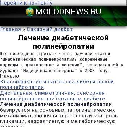
Перейти к контенту
MOLODNEWS
Главная
»
Сахарный диабет
Лечение диабетической
полинейропатии
Это последняя (третья) часть научной статьи
"
Диабетическая полинейропатия: современные
подходы к диагностике и лечению
“, напечатанной в
журнале “Медицинская панорама” в 2003 году.
Начало:
Классификация и патогенез дибетической
полинейропатии
Дистальная, симметричная, сенсорная
полинейропатия при сахарном диабете
Лечение диабетической полинейропатии
базируется на основных патогенетических
механизмах, включая тщательный контроль
гликемии, вазоактивную и метаболическую