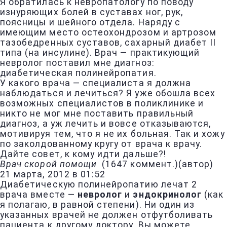
Я обратилась к невропатологу по поводу
изнуряющих болей в суставах ног, рук,
поясницы и шейного отдела. Наряду с
имеющим место остеохондрозом и артрозом
тазобедренных суставов, сахарный диабет II
типа (на инсулине). Врач — практикующий
невролог поставил мне диагноз:
диабетическая полинейропатия.
У какого врача — специалиста я должна
наблюдаться и лечиться? Я уже обошла всех
возможных специалистов в поликлинике и
никто не мог мне поставить правильный
диагноз, а уж лечить и вовсе отказываются,
мотивируя тем, что я не их больная. Так и хожу
по заколдованному кругу от врача к врачу.
Дайте совет, к кому идти дальше?!
Врач скорой помощи
(
1647 коммент.
)
(автор)
21 марта, 2012 в 01:52
Диабетическую полинейропатию лечат 2
врача вместе —
невролог
и
эндокринолог
(как
я полагаю, в равной степени). Ни один из
указанных врачей не должен отфутболивать
пациента к другому доктору. Вы можете