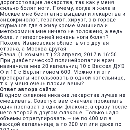
дорогостоящие лекарства, так как у меня
сильно болят ноги. Почему, когда я жила в
Москве мне бесплатно выдавали лекарства и
эндокринолог, терапевт, хирург, а в городе
Фурманов где я живу кроме манинила и
метформина мне ничего не положено, а ведь
боле. и гипертонией иочень ноги болят?
Похоже Ивановская область это другая
страна, а Москва другая!
Елена
(
1 коммент.
)
23 апреля, 2017 в 16:56
При диабетической полинейропатии врач
назначила мне 20 капельниц 10 с Вессел ДУЭ
Ф и 10 с Берлитионом 600. Можно ли эти
препараты использовать в одной капельнице,
т.к. у меня очень плохие вены?
Ответ автора сайта
:
В одном флаконе никакие лекарства лучше не
смешивать. Советую вам сначала прокапать
один препарат в одном флаконе, а сразу после
него второй в другом флаконе. Только надо
объемы отрегулировать — не по 400 мл в
каждой капельнице, а по 200 мл или даже по