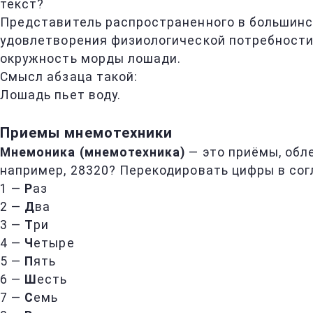
текст?
Представитель распространенного в большинс
удовлетворения физиологической потребности
окружность морды лошади.
Смысл абзаца такой:
Лошадь пьет воду.
Приемы мнемотехники
Мнемоника (мнемотехника)
— это приёмы, обл
например, 28320? Перекодировать цифры в сог
1 —
Р
аз
2 —
Д
ва
3 —
Т
ри
4 —
Ч
етыре
5 —
П
ять
6 —
Ш
есть
7 —
С
емь