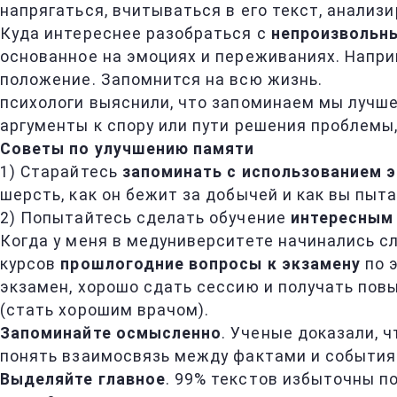
напрягаться, вчитываться в его текст, анализ
Куда интереснее разобраться с
непроизвольн
основанное на эмоциях и переживаниях. Напри
положение. Запомнится на всю жизнь.
психологи выяснили, что запоминаем мы лучше,
аргументы к спору или пути решения проблемы
Советы по улучшению памяти
1) Старайтесь
запоминать с использованием 
шерсть, как он бежит за добычей и как вы пыт
2) Попытайтесь сделать обучение
интересным
Когда у меня в медуниверситете начинались сл
курсов
прошлогодние вопросы к экзамену
по 
экзамен, хорошо сдать сессию и получать пов
(стать хорошим врачом).
Запоминайте осмысленно
. Ученые доказали, 
понять взаимосвязь между фактами и событиям
Выделяйте главное
. 99% текстов избыточны п