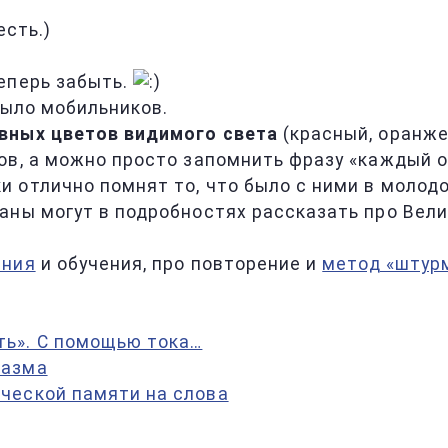
есть.)
теперь забыть.
было мобильников.
вных цветов видимого света
(красный, оранжев
в, а можно просто запомнить фразу «каждый ох
ки отлично помнят то, что было с ними в молод
аны могут в подробностях рассказать про Вели
ания
и обучения, про повторение и
метод «штур
ь». С помощью тока…
разма
ческой памяти на слова