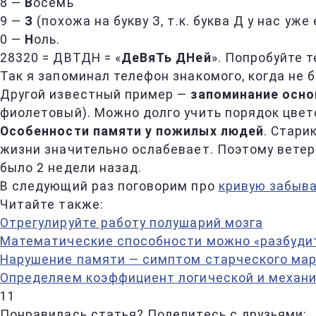
8 —
В
осемь
9 —
З
(похожа на букву З, т.к. буква Д у нас уже 
0 —
Н
оль.
28320 = ДВТДН = «
ДеВяТь ДНей
». Попробуйте 
Так я запоминал телефон знакомого, когда не 
Другой известный пример —
запоминание осно
фиолетовый). Можно долго учить порядок цвето
Особенности памяти у пожилых людей
. Стари
жизни значительно ослабевает. Поэтому ветер
было 2 недели назад.
В следующий раз поговорим про
кривую забыв
Читайте также:
Отрегулируйте работу полушарий мозга
Математические способности можно «разбудит
Нарушение памяти — симптом старческого ма
Определяем коэффициент логической и механи
11
Понравилась статья? Поделитесь с друзьями: