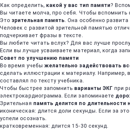
Как определить,
какой у вас тип памяти
? Вспо
Вы читаете молча, про себя. Чтобы вспомнить 
Это
зрительная память
. Она особенно развита
Человек с развитой зрительной памятью отлич
подчеркивает фразы в тексте.
Вы любите читать вслух? Для вас лучше прослу
Если вы лучше усваиваете материал, когда зап
Совет по улучшению памяти
Во время учебы
желательно задействовать вс
сделать иллюстрации к материалу. Например, в
составлял по тексту учебника.
Чтобы быстрее запомнить
варианты ЭКГ
при р
электрокардиограмма. Если запоминаете
доро
Зрительная
память делится по длительности н
иконическая: длится доли секунды. Если за эт
успели осознать.
кратковременная: длится 15-30 секунд.