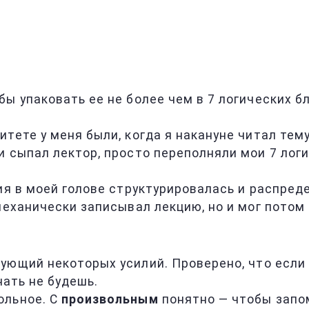
обы упаковать ее не более чем в 7 логических б
тете у меня были, когда я накануне читал тем
и сыпал лектор, просто переполняли мои 7 лог
ия в моей голове структурировалась и распред
механически записывал лекцию, но и мог потом
бующий некоторых усилий. Проверено, что если
нать не будешь.
ольное. С
произвольным
понятно — чтобы запом