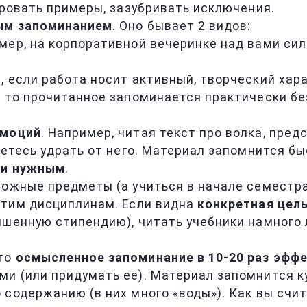
ировать примеры, зазубривать исключения.
ым запоминанием
. Оно бывает 2 видов:
мер, на корпоративной вечеринке над вами сил
 если работа носит активный, творческий хара
, то прочитанное запоминается практически бе
эмоций
. Например, читая текст про волка, пред
аетесь удрать от него. Материал запомнится бы
 и нужным
.
ожные предметы (а учиться в начале семестра 
этим дисциплинам. Если видна
конкретная цел
ышенную стипендию), читать учебники намного 
что
осмысленное запоминание в 10-20 раз эфф
и (или придумать ее). Материал запомнится к
о содержанию (в них много «воды»). Как вы счи