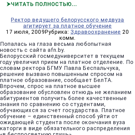
ЧИТАТЬ ПОЛНОСТЬЮ
Ректор ведущего белорусского медвуза
агитирует за платное обучение
17 июля, 2009
Рубрика:
Здравоохранение
20
комм.
Попалась на глаза весьма любопытная
новость с сайта afn.by.
Белорусский госмедуниверситет в текущем
году увеличил прием на платное отделение. По
словам ректора БГМУ Павла Беспальчука,
решение вызвано повышенным спросом на
платное образование, сообщает БелТА.
Впрочем, спрос на платное высшее
образование обусловлен отнюдь не желанием
абитуриентов получить более качественные
знания по сравнению со студентами,
обучающихся за счет государства. Платное
обучение – единственный способ уйти от
ожидающей студента после окончания вуза
каторги в виде обязательного распределения
«в беспросветную глушь».