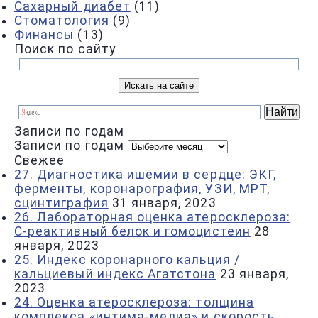
Сахарный диабет
(11)
Стоматология
(9)
Финансы
(13)
Поиск по сайту
Записи по годам
Записи по годам
Свежее
27. Диагностика ишемии в сердце: ЭКГ,
ферменты, коронарография, УЗИ, МРТ,
сцинтиграфия
31 января, 2023
26. Лабораторная оценка атеросклероза:
С-реактивный белок и гомоцистеин
28
января, 2023
25. Индекс коронарного кальция /
кальциевый индекс Агатстона
23 января,
2023
24. Оценка атеросклероза: толщина
комплекса «интима-медиа» и скорость