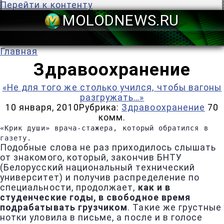
Перейти к контенту
MOLODNEWS
Главная
Здравоохранение
«Не для того же столько учился, чтобы вагоны
разгружать…»
10 января, 2010
Рубрика:
Здравоохранение
70
комм.
«Крик души» врача-стажера, который обратился в
газету.
Подобные слова не раз приходилось слышать
от знакомого, который, закончив БНТУ
(Белорусский национальный технический
университет) и получив распределение по
специальности, продолжает,
как и в
студенческие годы, в свободное время
подрабатывать грузчиком
. Такие же грустные
нотки уловила в письме, а после и в голосе