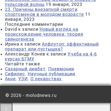
пульсовой волны
19 января, 2023
23. Причины внезапной смерти
спортсменов в молодом возрасте
11
января, 2023
Последние комментарии
David
к записи
Новый взгляд на
происхождение человека: теория
свиногенеза
Ирина
к записи
Алфлутоп: эффективный
препарат или пустышка?
Александр Конев
к записи
Учеба на 4-6
курсах БГМУ
Читайте также
Сахарный диабет
.
Пневмонии
Сифилис
.
Научные публикации
Акне
.
УЗИ
.
О лекарствах
©
2026 - molodnews.ru