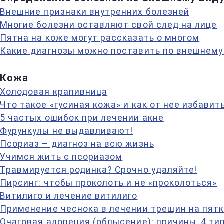
Внешние признаки внутренних болезней
Многие болезни оставляют свой след на лице
Пятна на коже могут рассказать о многом
Какие диагнозы можно поставить по внешнему 
Кожа
Холодовая крапивница
Что такое «гусиная кожа» и как от нее избавит
5 частых ошибок при лечении акне
Фурункулы не выдавливают!
Псориаз – диагноз на всю жизнь
Учимся жить с псориазом
Травмируется родинка? Срочно удаляйте!
Пирсинг: чтобы проколоть и не «проколоться»
Витилиго и лечение витилиго
Применение чеснока в лечении трещин на пятк
Очаговая алопеция (облысение): причины, 4 ти