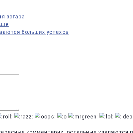
ля загара
ьше
иваются больших успехов
тересные комментарии, остальные удаляются по