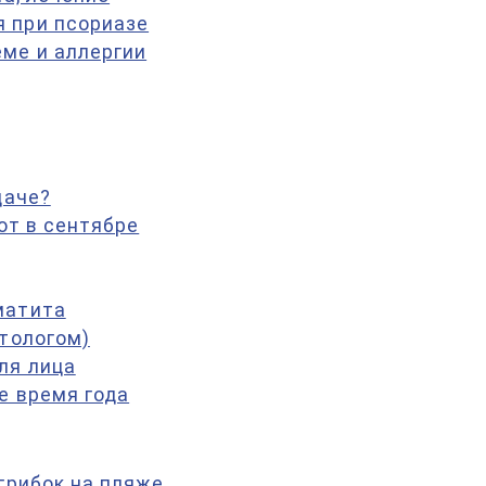
 при псориазе
ме и аллергии
даче?
от в сентябре
матита
етологом)
ля лица
е время года
грибок на пляже