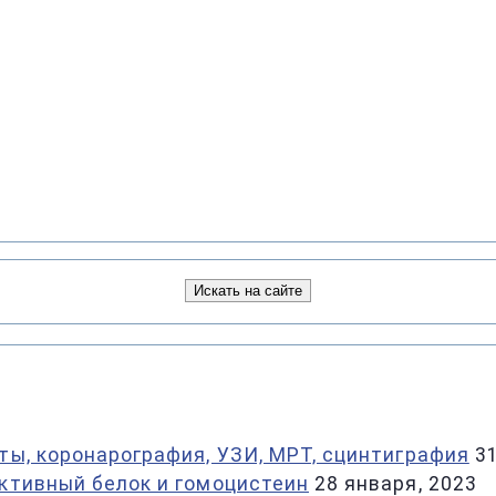
ты, коронарография, УЗИ, МРТ, сцинтиграфия
3
активный белок и гомоцистеин
28 января, 2023