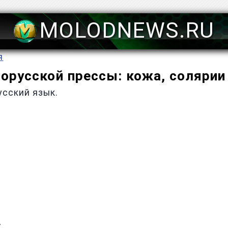
MOLODNEWS.RU
я
орусской прессы: кожа, солярии
усский язык.
у