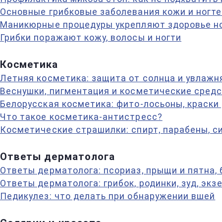
Основные грибковые заболевания кожи и ногте
Маникюрные процедуры укрепляют здоровье н
Грибки поражают кожу, волосы и ногти
Косметика
Летняя косметика: защита от солнца и увлаж
Веснушки, пигментация и косметические сред
Белорусская косметика: фито-лосьоны, краски
Что такое косметика-антистресс?
Косметические страшилки: спирт, парабены, с
Ответы дерматолога
Ответы дерматолога: псориаз, прыщи и пятна,
Ответы дерматолога: грибок, родинки, зуд, экз
Педикулез: что делать при обнаружении вшей