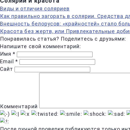
Солярии и красота
Виды и отличия соляриев
Как правильно загорать в солярии. Средства д
Внешность белорусов: «крайностей» стало бол
Красота без жертв, или Привлекательные доб
Понравилась статья? Поделитесь с друзьями:
Напишите свой комментарий:
Имя
*
Email
*
Сайт
Комментарий
После ручной проверки публикуются только ин