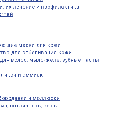
й, их лечение и профилактика
огтей
няющие маски для кожи
ства для отбеливания кожи
 для волос, мыло-желе, зубные пасты
иликон и аммиак
 бородавки и моллюски
ема, потливость, сыпь