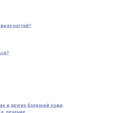
виду ногтей?
ься?
ах и других болезней кожи
па, лечение