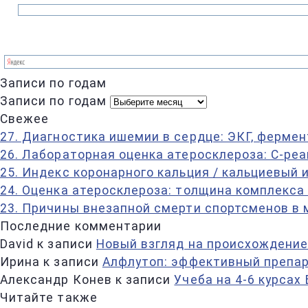
Записи по годам
Записи по годам
Свежее
27. Диагностика ишемии в сердце: ЭКГ, фермен
26. Лабораторная оценка атеросклероза: С-ре
25. Индекс коронарного кальция / кальциевый 
24. Оценка атеросклероза: толщина комплекса
23. Причины внезапной смерти спортсменов в
Последние комментарии
David
к записи
Новый взгляд на происхождение
Ирина
к записи
Алфлутоп: эффективный препар
Александр Конев
к записи
Учеба на 4-6 курсах
Читайте также