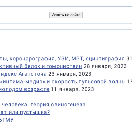
ты, коронарография, УЗИ, МРТ, сцинтиграфия
3
активный белок и гомоцистеин
28 января, 2023
индекс Агатстона
23 января, 2023
 «интима-медиа» и скорость пульсовой волны
1
 молодом возрасте
11 января, 2023
 человека: теория свиногенеза
ат или пустышка?
 БГМУ