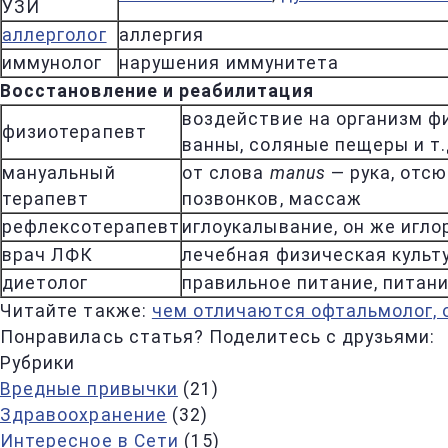
УЗИ
аллерголог
аллергия
иммунолог
нарушения иммунитета
Восстановление и реабилитация
воздействие на организм ф
физиотерапевт
ванны, соляные пещеры и т.
мануальный
от слова
manus
— рука, отс
терапевт
позвонков, массаж
рефлексотерапевт
иглоукалывание, он же игл
врач ЛФК
лечебная физическая культ
диетолог
правильное питание, питани
Читайте также:
чем отличаются офтальмолог, 
Понравилась статья? Поделитесь с друзьями:
Рубрики
Вредные привычки
(21)
Здравоохранение
(32)
Интересное в Сети
(15)