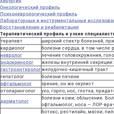
Хирургия
Онкологический профиль
Психоневрологический профиль
Лабораторные и инструментальные исследова
Восстановление и реабилитация
Терапевтический профиль и узкие специалис
терапевт
широкий спектр болезней, пр
кардиолог
болезни сердца, в том числе
невролог
лечение головокружения, гол
эндокринолог
железы внутренней секреции:
гастроэнтеролог
желудочно-кишечный тракт
гепатолог
болезни печени
офтальмолог
зрение, он же окулист
отоларинголог
ухо, горло, нос, глотка, прид
болезни кожи, облысение. Бо
дерматолог
офтальмолог, носа — ЛОР-врач
ботокс, рестилайн, маски, пи