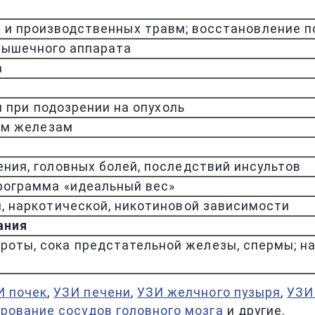
 и производственных травм; восстановление п
мышечного аппарата
а
 при подозрении на опухоль
ым железам
ния, головных болей, последствий инсультов
программа «идеальный вес»
, наркотической, никотиновой зависимости
ания
окроты, сока предстательной железы, спермы; н
И почек
,
УЗИ печени
,
УЗИ желчного пузыря
,
УЗИ
рование сосудов головного мозга
и другие.