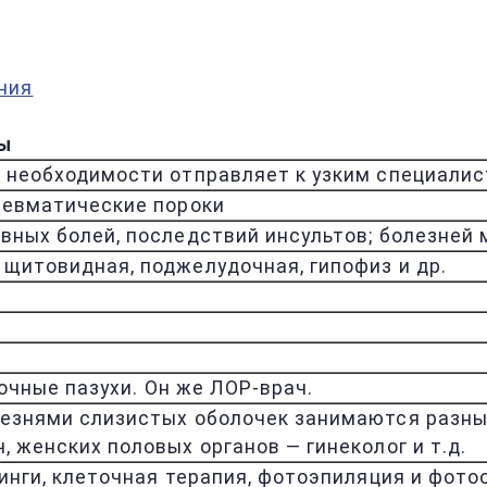
ния
ты
и необходимости отправляет к узким специали
 ревматические пороки
овных болей, последствий инсультов; болезней
 щитовидная, поджелудочная, гипофиз и др.
аточные пазухи. Он же ЛОР-врач.
лезнями слизистых оболочек занимаются разные
, женских половых органов — гинеколог и т.д.
линги, клеточная терапия, фотоэпиляция и фото