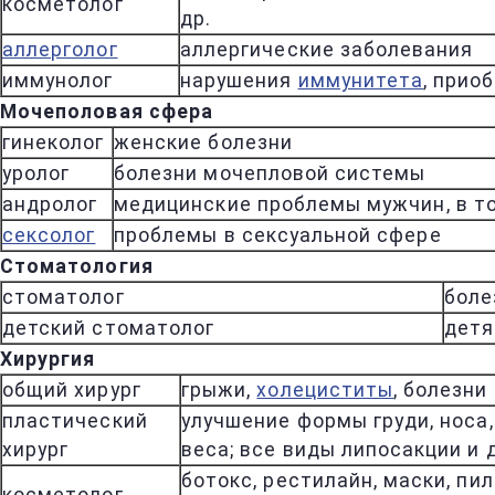
косметолог
др.
аллерголог
аллергические заболевания
иммунолог
нарушения
иммунитета
, при
Мочеполовая сфера
гинеколог
женские болезни
уролог
болезни мочепловой системы
андролог
медицинские проблемы мужчин, в том
сексолог
проблемы в сексуальной сфере
Стоматология
стоматолог
боле
детский стоматолог
дет
Хирургия
общий хирург
грыжи,
холециститы
, болезни
пластический
улучшение формы груди, носа,
хирург
веса; все виды липосакции и 
ботокс, рестилайн, маски, пи