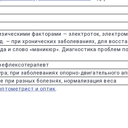
изическими факторами — электроток, электрома
д. — при хронических заболеваниях, для восст
юда и слово «маникюр». Диагностика проблем п
орефлексотерапевт
ура; при заболеваниях опорно-двигательного а
е при разных болезнях, нормализация веса
оптометрист и оптик
.