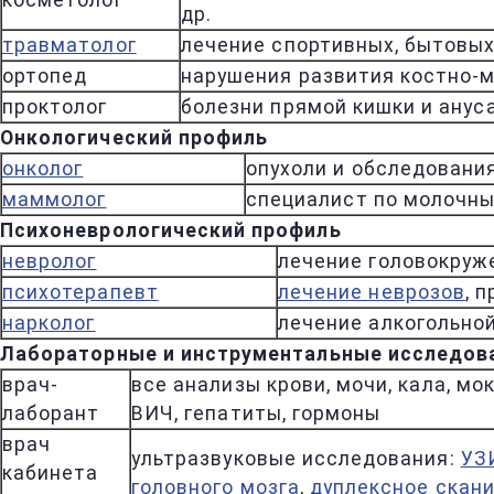
косметолог
др.
травматолог
лечение спортивных, бытовых
ортопед
нарушения развития костно-
проктолог
болезни прямой кишки и анус
Онкологический профиль
онколог
опухоли и обследования
маммолог
специалист по молочн
Психоневрологический профиль
невролог
лечение головокруже
психотерапевт
лечение неврозов
, 
нарколог
лечение алкогольной
Лабораторные и инструментальные исследов
врач-
все анализы крови, мочи, кала, м
лаборант
ВИЧ, гепатиты, гормоны
врач
ультразвуковые исследования:
УЗ
кабинета
головного мозга
,
дуплексное скани