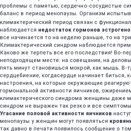
проблемы с памятью, сердечно-сосудистые си
баланс в период менопаузы. Организм испытыв
климактерический период связан с функционал
наблюдается
недостаток гормонов эстрогено
все начинается то на неделю раньше, то на три
Климактерический синдром наблюдается при
Каково же терпеть все его последствия! Во-п
неподходящем месте: на совещании, на деловы
пять минут становишься мокрой, как мышь. В-
сердцебиение, когдасердце начинает биться, 
настроения, на которые окружающие реагируют
гормональной активности яичников, ожирение
климактерического синдрома женщины даже мо
синдром не выражен так резко и все симптомы 
Угасание половой активности яичников
наступ
менопаузы у женщин могут появляться
кровян
так давно в печати появилось сообщение о то