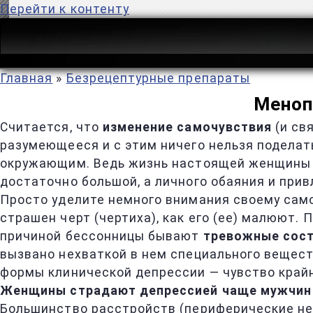
Перейти к контенту
Главная
»
Безрецептурные препараты
Меноп
Считается, что
изменение самочувствия
(и св
разумеющееся и с этим ничего нельзя поделать
окружающим. Ведь жизнь настоящей женщины в
достаточно большой, а личного обаяния и прив
Просто уделите немного внимания своему само
страшен черт (чертиха), как его (ее) малюют.
причиной бессонницы бывают
тревожные сост
вызвано нехваткой в нем специального вещес
формы клинической депрессии — чувство край
Женщины страдают депрессией чаще мужчин
Большинство расстройств (периферические не