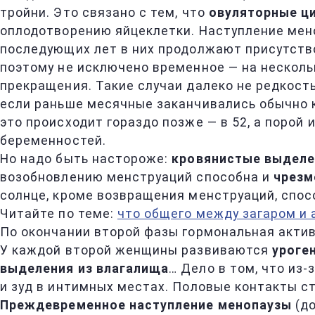
тройни. Это связано с тем, что
овуляторные ц
оплодотворению яйцеклетки. Наступление мено
последующих лет в них продолжают присутств
поэтому не исключено временное — на несколь
прекращения. Такие случаи далеко не редкость
если раньше месячные заканчивались обычно к 
это происходит гораздо позже — в 52, а порой 
беременностей.
Но надо быть настороже:
кровянистые выделе
возобновлению менструаций способна и
чрезм
солнце, кроме возвращения менструаций, спос
Читайте по теме:
что общего между загаром и
По окончании второй фазы гормональная акти
У каждой второй женщины развиваются
уроге
выделения из влагалища
… Дело в том, что из
и зуд в интимных местах. Половые контакты с
Преждевременное наступление менопаузы
(до