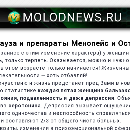
MOLODNEWS.RU
ауза и препараты Менопейс и Ос
язанное с этим изменение характера) у женщин
, только терпеть. Оказывается, можно и нужно
 этом возрасте только начинается! Жизненны
лекательности — хоть отбавляй!
чувствию и жизнь предстанет пред Вами в ново
 По статистике
каждая пятая женщина бальзако
ояния, подавленность и даже депрессия
. Объ
тва
серотонина
. Депрессия вызывает ощущение
него одиночества и неспособность справлятьс
и составляют 2/3 от общего чиста больных.
вриты, изменения в психоэмоциональной сфере