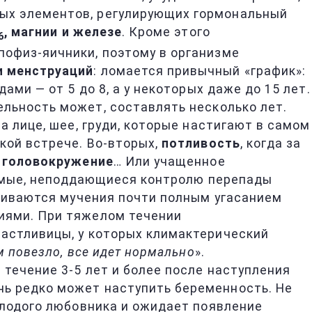
ых элементов, регулирующих гормональный
, магнии и железе
. Кроме этого
6
офиз-яичники, поэтому в организме
и менструаций
: ломается привычный «график»:
ми — от 5 до 8, а у некоторых даже до 15 лет.
тельность может, составлять несколько лет.
 лице, шее, груди, которые настигают в самом
кой встрече. Во-вторых,
потливость
, когда за
, головокружение
… Или учащенное
зуемые, неподдающиеся контролю перепады
чиваются мучения почти полным угасанием
иями. При тяжелом течении
частливицы, у которых климактерический
м повезло, все идет нормально
».
течение 3-5 лет и более после наступления
ень редко может наступить беременность. Не
олодого любовника и ожидает появление