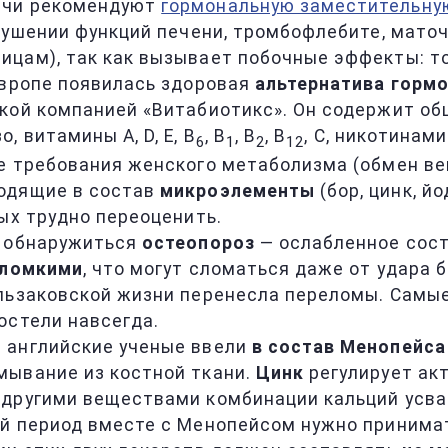
ачи рекомендуют
гормональную заместительну
арушении функций печени, тромбофлебите, мато
цам), так как вызывает побочные эффекты: то
Европе появилась здоровая
альтернатива горм
йской компанией «Витабиотикс». Он содержит 
, витамины A, D, Е, В
, B
, В
, В
, С, никотинам
6
1
2
12
е требования женского метаболизма (обмен ве
ходящие в состав
микроэлементы
(бор, цинк, йо
ых трудно переоценить.
т обнаружиться
остеопороз
— ослабленное сост
 ломкими
, что могут сломаться даже от удара б
альзаковской жизни перенесла переломы. Сам
остели навсегда.
 английские ученые ввели
в состав Менопейса
мывание из костной ткани.
Цинк
регулирует ак
 другими веществами комбинации кальций усв
ий период вместе с Менопейсом нужно принима