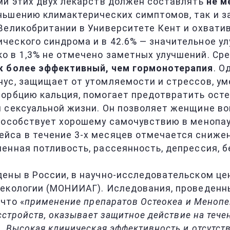
ми этих двух лекарств должен составлять
не м
ньшению климактерических симптомов, так и з
Великобритании в Университете Кент и охватив
еского синдрома и в 42.6% — значительное ул
 в 1,3% не отмечено заметных улучшений. Сре
к более эффективный, чем гормонотерапия
. О
нус, защищает от утомляемости и стрессов, у
орбцию кальция, помогает предотвратить осте
 сексуальной жизни. Он позволяет женщине во
пособствует хорошему самочувствию в менопау
йса в течение 3-х месяцев отмечается снижен
енная потливость, рассеянность, депрессия, б
ены в России, в научно-исследовательском це
некологии (МОНИИАГ). Иследования, проведенн
что «
применение препаратов Остеокеа и Менопе
сстройств, оказывает защитное действие на теч
… Высокая клиническая эффективность и отсутст