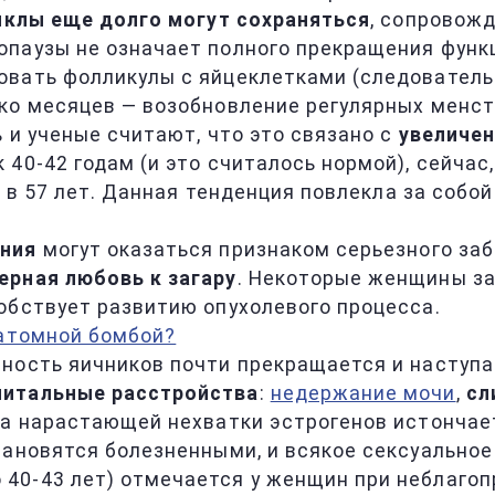
иклы еще долго могут сохраняться
, сопровожд
паузы не означает полного прекращения функци
овать фолликулы с яйцеклетками (следователь
ко месяцев — возобновление регулярных менстр
 и ученые считают, что это связано с
увеличе
40-42 годам (и это считалось нормой), сейчас
и в 57 лет. Данная тенденция повлекла за собо
ния
могут оказаться признаком серьезного заб
ерная любовь к загару
. Некоторые женщины заг
обствует развитию опухолевого процесса.
 атомной бомбой?
вность яичников почти прекращается и наступ
нитальные расстройства
:
недержание мочи
,
сл
-за нарастающей нехватки эстрогенов истонча
тановятся болезненными, и всякое сексуальное
 40-43 лет) отмечается у женщин при неблагоп