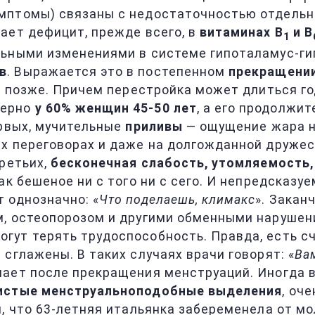
мптомы) связаны с недостаточностью отдельн
ает дефицит, прежде всего, в
витаминах В
и В
1
ьными изменениями в системе гипоталамус-гип
в
. Выражается это в постепенном
прекращени
 позже. Причем перестройка может длиться года
мерно
у 60% женщин 45-50 лет
, а его продолжи
ервых, мучительные
приливы
— ощущение жара на
х переговорах и даже на долгожданной дружес
третьих,
бесконечная слабость, утомляемость
как бешеное ни с того ни с сего. И непредска
 однозначно: «
Что поделаешь, климакс
». Закан
м, остеопорозом и другими обменными нарушен
гут терять трудоспособность. Правда, есть с
сглажены. В таких случаях врачи говорят: «
Ва
ает после прекращения менструаций. Иногда в 
истые менструальноподобные выделения
, оч
м, что 63-летняя итальянка забеременела от м