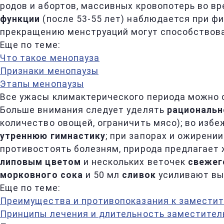
родов и абортов, массивных кровопотерь во в
функции
(после 53-55 лет) наблюдается при ф
прекращению менструаций могут способствова
Еще по теме:
Что такое менопауза
Признаки менопаузы
Этапы менопаузы
Все ужасы климактерического периода можно с
Больше внимания следует уделять
рациональн
количество овощей, ограничить мясо); во изб
утреннюю гимнастику
; при запорах и ожирени
противостоять болезням, природа предлагает
липовым цветом
и нескольких веточек
свежег
морковного сока
и 50 мл
сливок
усиливают вы
Еще по теме:
Преимущества и противопоказания к заместит
Принципы лечения и длительность заместител