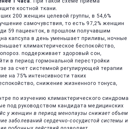
енее 1 часа
. При такой схеме приема
ащите костной ткани.
ших 200 женщин целевой группы, в 54,6%
учшение самочувствия, то есть 97,2% женщин
ди 59 пациенток, в прошлом получавшим
дна капсула в день уменьшает приливы, ночные
меньшает климактерическое беспокойство,
опороз. поддерживает здоровый сон,
йти в период гормональной перестройки
зе за счет системной регулирующей терапии
ие на 75% интенсивности таких
еспокойство, снижение жизненного тонуса,
нтре по изучению климактерического синдрома
ые под руководством кандидата медицинских
йс у женщин в период менопаузы снижает объем
ение заболеваний сердечно-сосудистой системы и
вие побочных действий позволяет