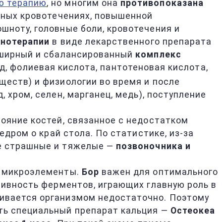
ю терапию
, но многим она
противопоказана
чных кровотечениях, повышенной
шноту, головные боли, кровотечения и
онотерапии
в виде лекарственного препарата
обширный и сбалансированный
комплекс
ид, фолиевая кислота, пантотеновая кислота,
ществ) и физиологии во время и после
д, хром, селен, марганец, медь), поступление
ояние костей, связанное с недостатком
едром о край стола. По статистике, из-за
ые страшные и тяжелые —
позвоночника и
микроэлементы.
Бор
важен для оптимального
тивность ферментов, играющих главную роль в
аивается организмом недостаточно. Поэтому
ть специальный препарат кальция —
Остеокеа