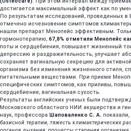
(Osteocare)
. При этом интервал между приема
достигается максимальный эффект как по уме
По результатам исследований, проведенных в 
отмечено исчезновение симптомов климактерич
нашли препарат Менопейс эффективным. Только
гормонотерапию,
67,8% отметили Менопейс ка
поты и сердцебиения, повышает жизненный то
депрессию и раздражительность, улучшает абс
сохраняет вагинальную секрецию для активной
организма без изменения жизненного стиля, с
питательными веществами. При приеме Менопе
специфических симптомов, как приливы, повыш
сердцебиение, вагинальная сухость.
Результаты английских ученых были подтвержд
Московского областного НИИ акушерства и ги
наук, профессора
Шаповаленко С. А.
показали, 
базисной терапии, тяжесть климактерических ра
органов дыхания, процессы старения организма