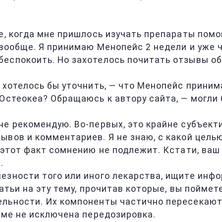
е, когда мне пришлось изучать препараты помо
вообще. Я принимаю Менопейс 2 недели и уже чу
еспокоить. Но захотелось почитать отзывы об
о хотелось бы уточнить, — что Менопейс прини
Остеокеа? Обращаюсь к автору сайта, — могли 
е рекомендую. Во-первых, это крайне субъекти
ывов и комментариев. Я не знаю, с какой цель
я этот факт сомнению не подлежит. Кстати, ва
.
езности того или иного лекарства, ищите инф
атьи на эту тему, прочитав которые, вы поймет
ельности. Их компоненты частично пересекают
еме не исключена передозировка.