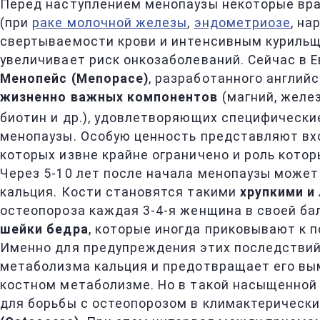
Перед наступлением менопаузы некоторые вр
(при
раке молочной железы
,
эндометриозе
, н
свертываемости крови и интенсивным курильщи
увеличивает риск онкозаболеваний. Сейчас в 
Менопейс (Меnорасе)
, разработанного англи
жизненно важных компонентов
(магний, железо
биотин и др.), удовлетворяющих специфически
менопаузы. Особую ценность представляют в
которых извне крайне ограничено и роль котор
Через 5-10 лет после начала менопаузы може
кальция. Кости становятся такими
хрупкими и
остеопороза каждая 3-4-я женщина в своей б
шейки бедра
, которые иногда приковывают к п
Именно для предупреждения этих последствий
метаболизма кальция и предотвращает его вы
костном метаболизме. Но в такой насыщенной
для борьбы с остеопорозом в климактерическ