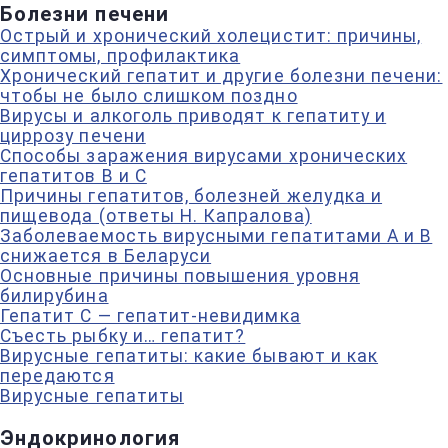
Болезни печени
Острый и хронический холецистит: причины,
симптомы, профилактика
Хронический гепатит и другие болезни печени:
чтобы не было слишком поздно
Вирусы и алкоголь приводят к гепатиту и
циррозу печени
Способы заражения вирусами хронических
гепатитов B и C
Причины гепатитов, болезней желудка и
пищевода (ответы Н. Капралова)
Заболеваемость вирусными гепатитами А и B
снижается в Беларуси
Основные причины повышения уровня
билирубина
Гепатит С — гепатит-невидимка
Съесть рыбку и… гепатит?
Вирусные гепатиты: какие бывают и как
передаются
Вирусные гепатиты
Эндокринология