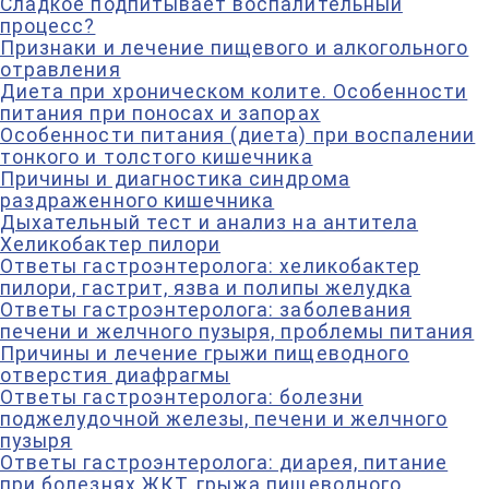
Сладкое подпитывает воспалительный
процесс?
Признаки и лечение пищевого и алкогольного
отравления
Диета при хроническом колите. Особенности
питания при поносах и запорах
Особенности питания (диета) при воспалении
тонкого и толстого кишечника
Причины и диагностика синдрома
раздраженного кишечника
Дыхательный тест и анализ на антитела
Хеликобактер пилори
Ответы гастроэнтеролога: хеликобактер
пилори, гастрит, язва и полипы желудка
Ответы гастроэнтеролога: заболевания
печени и желчного пузыря, проблемы питания
Причины и лечение грыжи пищеводного
отверстия диафрагмы
Ответы гастроэнтеролога: болезни
поджелудочной железы, печени и желчного
пузыря
Ответы гастроэнтеролога: диарея, питание
при болезнях ЖКТ, грыжа пищеводного