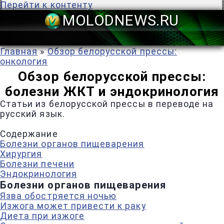
Перейти к контенту
MOLODNEWS
Главная
»
Обзор белорусской прессы:
онкология
Обзор белорусской прессы:
болезни ЖКТ и эндокринология
Статьи из белорусской прессы в переводе на
русский язык.
Содержание
Болезни органов пищеварения
Хирургия
Болезни печени
Эндокринология
Болезни органов пищеварения
Язва обостряется ночью
Изжога может привести к раку
Диета при изжоге