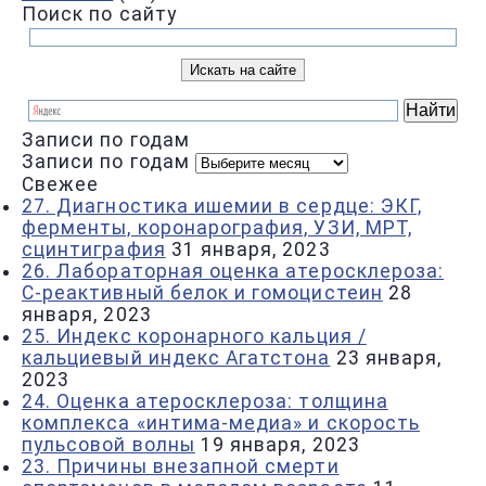
Поиск по сайту
Записи по годам
Записи по годам
Свежее
27. Диагностика ишемии в сердце: ЭКГ,
ферменты, коронарография, УЗИ, МРТ,
сцинтиграфия
31 января, 2023
26. Лабораторная оценка атеросклероза:
С-реактивный белок и гомоцистеин
28
января, 2023
25. Индекс коронарного кальция /
кальциевый индекс Агатстона
23 января,
2023
24. Оценка атеросклероза: толщина
комплекса «интима-медиа» и скорость
пульсовой волны
19 января, 2023
23. Причины внезапной смерти