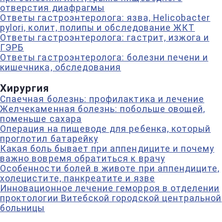
отверстия диафрагмы
Ответы гастроэнтеролога: язва, Helicobacter
pylori, колит, полипы и обследование ЖКТ
Ответы гастроэнтеролога: гастрит, изжога и
ГЭРБ
Ответы гастроэнтеролога: болезни печени и
кишечника, обследования
Хирургия
Спаечная болезнь: профилактика и лечение
Желчекаменная болезнь: побольше овощей,
поменьше сахара
Операция на пищеводе для ребенка, который
проглотил батарейку
Какая боль бывает при аппендиците и почему
важно вовремя обратиться к врачу
Особенности болей в животе при аппендиците,
холецистите, панкреатите и язве
Инновационное лечение геморроя в отделении
проктологии Витебской городской центральной
больницы