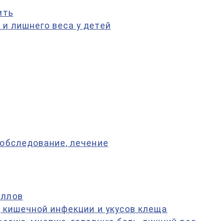
ить
и лишнего веса у детей
 обследование, лечение
аллов
, кишечной инфекции и укусов клеща