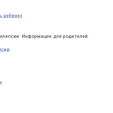
ь ребенку
илепсии. Информация для родителей.
псии
и