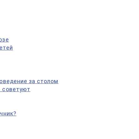
озе
етей
поведение за столом
е советуют
ечник?