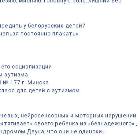
незию, миопию, головную боль, лишний вес
редить у белорусских детей?
нельзя постоянно плакать»
 его социализации
и аутизма
 № 177 г. Минска
класс для детей с аутизмом
чевых, нейросенсорных и моторных нарушений 
вытягивает» своего ребенка из «безнадежного»
ндромом Дауна, что они не одиноки»