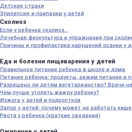
Детские страхи
Эпилепсия и припадки у детей
Сколиоз
Если у ребенка сколиоз…
Лечебная физкультура и упражнения при сколи
Причины и профилактика нарушений осанки у д
Еда и болезни пищеварения у детей
Правильное питание ребенка в школе и дома
Питание ребенка: продукты, режим питания и 
Разрешено ли детям вегетарианство? Врачи н
Чем лучше утолять жажду ребенку?
Изжога у детей и подростков
Запор у детей: почему может не работать киш
Рвота у ребенка (краткие сведения)
Ожирение у детей