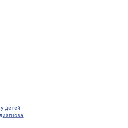
у детей
 диагноза