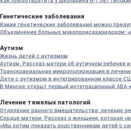
Как предотвратить у школьника 6-7 лет гипоки
Генетические заболевания
Какие генетические заболевания можно предуп
Объединение больных мукополисахаридозом: «
Аутизм
Жизнь детей с аутизмом
Аутизм. Рассказ матери об аутичном ребенке и
Транскраниальная микрополяризация в лечени
Дети с аутизмом в интегрированном классе СШ
В Минске открыт первый интеграционный АВА-
Лечение тяжелых патологий
Отделение раннего вмешательства: лечение ре
Сердце матери. Рассказ о женщине, которая «
«Мы хотим показать родственникам детей с си