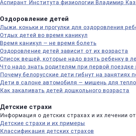
Аспирант Института физиологии Владимир Каз
Оздоровление детей
Лыжи, коньки и прогулки для оздоровления ре
Отдых детей во время каникул
Время каникул — не время болеть
Оздоровление детей зависит от их возраста
Список вещей, которые надо взять ребенку в л
Что надо знать родителям при первой поездке 
Почему белорусские дети гибнут на занятиях 
Дети в салоне автомобиля — мишень для тепло
Как закаливать детей дошкольного возраста
Детские страхи
Информация о детских страхах и их лечении о
Детские страхи и их примеры
Классификация детских страхов